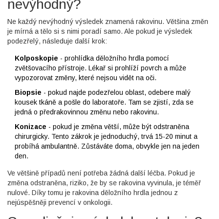
nevýhodný?
Ne každý nevýhodný výsledek znamená rakovinu. Většina změn
je mírná a tělo si s nimi poradí samo. Ale pokud je výsledek
podezřelý, následuje další krok:
Kolposkopie
- prohlídka děložního hrdla pomocí
zvětšovacího přístroje. Lékař si prohlíží povrch a může
vypozorovat změny, které nejsou vidět na oči.
Biopsie
- pokud najde podezřelou oblast, odebere malý
kousek tkáně a pošle do laboratoře. Tam se zjistí, zda se
jedná o předrakovinnou změnu nebo rakovinu.
Konizace
- pokud je změna větší, může být odstraněna
chirurgicky. Tento zákrok je jednoduchý, trvá 15-20 minut a
probíhá ambulantně. Zůstáváte doma, obvykle jen na jeden
den.
Ve většině případů není potřeba žádná další léčba. Pokud je
změna odstraněna, riziko, že by se rakovina vyvinula, je téměř
nulové. Díky tomu je rakovina děložního hrdla jednou z
nejúspěšněji prevencí v onkologii.