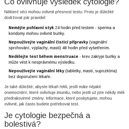
Co ovlivňuje výsledek cytologie?
Některé věci mohou ovlivnit přesnost testu. Proto je důležité
dodržovat pár pravidel:
Nemějte pohlavní styk
24 hodin před testem - sperma a
kondomy mohou ovlivnit buňky.
Nepoužívejte vaginální čisticí přípravky
(vaginální
sprchování, výplachy, masti) 48 hodin před vyšetřením.
Nedělejte test během menstruace
- krev zakryje buňky a
může vést k nesprávnému výsledku.
Nepoužívejte vaginální léky
(tabletky, masti, supozitória)
bez doporučení lékaře.
Je také důležité, abyste lékaři řekli, jestli máte nějaké
onemocnění, které ovlivňuje imunitu, nebo jestli už jste někdy měli
předrakovinné změny. Informace, které poskytujete, mohou
ovlivnit, jak často budete potřebovat test.
Je cytologie bezpečná a
bolestivá?