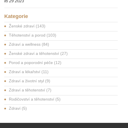
lis 29 2023
Kategorie
Ženské zdraví
(143)
Těhotenství a porod
(103)
Zdraví a wellness
(84)
Ženské zdraví a těhotenství
(27)
Porod a poporodní péče
(12)
Zdraví a lékařství
(11)
Zdraví a životní styl
(9)
Zdraví a těhotenství
(7)
Rodičovství a těhotenství
(5)
Zdraví
(5)