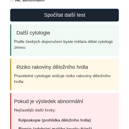
Spočítat další test
Další cytologie
Podle českých doporučení byste měla/a dělat cytologii
znovu:
Riziko rakoviny děložního hrdla
Pravidelné cytologie snižuje riziko rakoviny děložního
hrdla:
Pokud je výsledek abnormální
Nejčastější další kroky:
Kolposkopie (prohlídka děložního hrdla)
Biopsie (odebrání malého kousku tkáně)