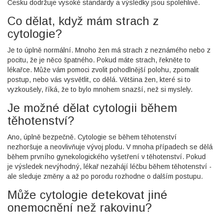
Česku dodržuje vysoké standardy a výsledky jsou spolehlivé.
Co dělat, když mám strach z
cytologie?
Je to úplně normální. Mnoho žen má strach z neznámého nebo z
pocitu, že je něco špatného. Pokud máte strach, řekněte to
lékařce. Může vám pomoci zvolit pohodlnější polohu, zpomalit
postup, nebo vás vysvětlit, co dělá. Většina žen, které si to
vyzkoušely, říká, že to bylo mnohem snazší, než si myslely.
Je možné dělat cytologii během
těhotenství?
Ano, úplně bezpečně. Cytologie se během těhotenství
nezhoršuje a neovlivňuje vývoj plodu. V mnoha případech se dělá
během prvního gynekologického vyšetření v těhotenství. Pokud
je výsledek nevýhodný, lékař nezahájí léčbu během těhotenství -
ale sleduje změny a až po porodu rozhodne o dalším postupu.
Může cytologie detekovat jiné
onemocnění než rakovinu?