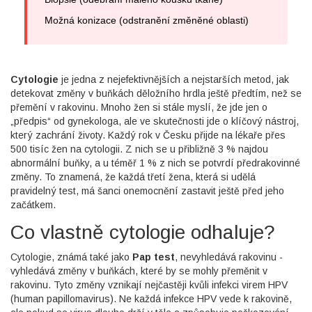
Možná konizace (odstranění změněné oblasti)
Cytologie
je jedna z nejefektivnějších a nejstarších metod, jak
detekovat změny v buňkách děložního hrdla ještě předtím, než se
přemění v rakovinu. Mnoho žen si stále myslí, že jde jen o
„předpis“ od gynekologa, ale ve skutečnosti jde o klíčový nástroj,
který zachrání životy. Každý rok v Česku přijde na lékaře přes
500 tisíc žen na cytologii. Z nich se u přibližně 3 % najdou
abnormální buňky, a u téměř 1 % z nich se potvrdí předrakovinné
změny. To znamená, že každá třetí žena, která si udělá
pravidelný test, má šanci onemocnění zastavit ještě před jeho
začátkem.
Co vlastně cytologie odhaluje?
Cytologie, známá také jako
Pap test
, nevyhledává rakovinu -
vyhledává změny v buňkách, které by se mohly přeměnit v
rakovinu. Tyto změny vznikají nejčastěji kvůli infekci virem HPV
(human papillomavirus). Ne každá infekce HPV vede k rakovině,