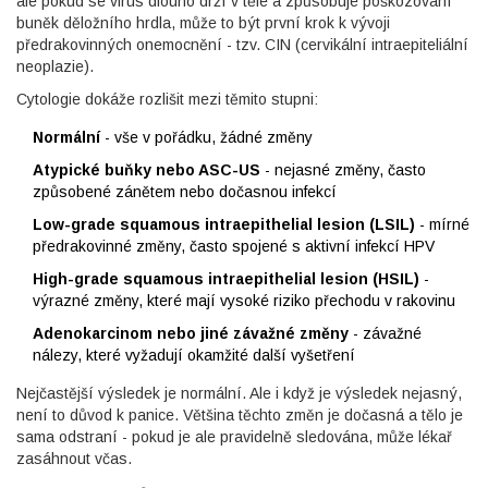
ale pokud se virus dlouho drží v těle a způsobuje poškozování
buněk děložního hrdla, může to být první krok k vývoji
předrakovinných onemocnění - tzv. CIN (cervikální intraepiteliální
neoplazie).
Cytologie dokáže rozlišit mezi těmito stupni:
Normální
- vše v pořádku, žádné změny
Atypické buňky nebo ASC-US
- nejasné změny, často
způsobené zánětem nebo dočasnou infekcí
Low-grade squamous intraepithelial lesion (LSIL)
- mírné
předrakovinné změny, často spojené s aktivní infekcí HPV
High-grade squamous intraepithelial lesion (HSIL)
-
výrazné změny, které mají vysoké riziko přechodu v rakovinu
Adenokarcinom nebo jiné závažné změny
- závažné
nálezy, které vyžadují okamžité další vyšetření
Nejčastější výsledek je normální. Ale i když je výsledek nejasný,
není to důvod k panice. Většina těchto změn je dočasná a tělo je
sama odstraní - pokud je ale pravidelně sledována, může lékař
zasáhnout včas.