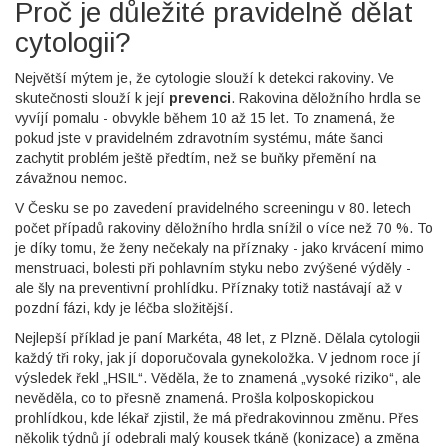
Proč je důležité pravidelně dělat
cytologii?
Největší mýtem je, že cytologie slouží k detekci rakoviny. Ve
skutečnosti slouží k její
prevenci
. Rakovina děložního hrdla se
vyvíjí pomalu - obvykle během 10 až 15 let. To znamená, že
pokud jste v pravidelném zdravotním systému, máte šanci
zachytit problém ještě předtím, než se buňky přemění na
závažnou nemoc.
V Česku se po zavedení pravidelného screeningu v 80. letech
počet případů rakoviny děložního hrdla snížil o více než 70 %. To
je díky tomu, že ženy nečekaly na příznaky - jako krvácení mimo
menstruaci, bolesti při pohlavním styku nebo zvýšené výděly -
ale šly na preventivní prohlídku. Příznaky totiž nastávají až v
pozdní fázi, kdy je léčba složitější.
Nejlepší příklad je paní Markéta, 48 let, z Plzně. Dělala cytologii
každý tři roky, jak jí doporučovala gynekoložka. V jednom roce jí
výsledek řekl „HSIL“. Věděla, že to znamená „vysoké riziko“, ale
nevěděla, co to přesně znamená. Prošla kolposkopickou
prohlídkou, kde lékař zjistil, že má předrakovinnou změnu. Přes
několik týdnů jí odebrali malý kousek tkáně (konizace) a změna