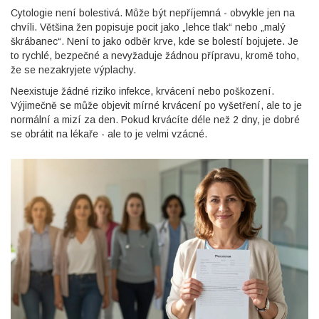
Cytologie není bolestivá. Může být nepříjemná - obvykle jen na
chvíli. Většina žen popisuje pocit jako „lehce tlak“ nebo „malý
škrábanec“. Není to jako odběr krve, kde se bolestí bojujete. Je
to rychlé, bezpečné a nevyžaduje žádnou přípravu, kromě toho,
že se nezakryjete výplachy.
Neexistuje žádné riziko infekce, krvácení nebo poškození.
Výjimečně se může objevit mírné krvácení po vyšetření, ale to je
normální a mizí za den. Pokud krvácíte déle než 2 dny, je dobré
se obrátit na lékaře - ale to je velmi vzácné.