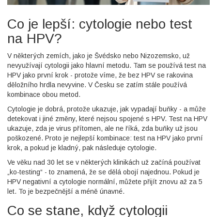
Co je lepší: cytologie nebo test
na HPV?
V některých zemích, jako je Švédsko nebo Nizozemsko, už
nevyužívají cytologii jako hlavní metodu. Tam se používá test na
HPV jako první krok - protože víme, že bez HPV se rakovina
děložního hrdla nevyvine. V Česku se zatím stále používá
kombinace obou metod.
Cytologie je dobrá, protože ukazuje, jak vypadají buňky - a může
detekovat i jiné změny, které nejsou spojené s HPV. Test na HPV
ukazuje, zda je virus přítomen, ale ne říká, zda buňky už jsou
poškozené. Proto je nejlepší kombinace: test na HPV jako první
krok, a pokud je kladný, pak následuje cytologie.
Ve věku nad 30 let se v některých klinikách už začíná používat
„ko-testing“ - to znamená, že se dělá obojí najednou. Pokud je
HPV negativní a cytologie normální, můžete přijít znovu až za 5
let. To je bezpečnější a méně únavné.
Co se stane, když cytologii