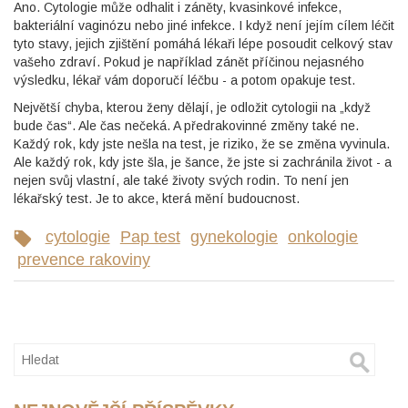
Ano. Cytologie může odhalit i záněty, kvasinkové infekce,
bakteriální vaginózu nebo jiné infekce. I když není jejím cílem léčit
tyto stavy, jejich zjištění pomáhá lékaři lépe posoudit celkový stav
vašeho zdraví. Pokud je například zánět příčinou nejasného
výsledku, lékař vám doporučí léčbu - a potom opakuje test.
Největší chyba, kterou ženy dělají, je odložit cytologii na „když
bude čas“. Ale čas nečeká. A předrakovinné změny také ne.
Každý rok, kdy jste nešla na test, je riziko, že se změna vyvinula.
Ale každý rok, kdy jste šla, je šance, že jste si zachránila život - a
nejen svůj vlastní, ale také životy svých rodin. To není jen
lékařský test. Je to akce, která mění budoucnost.
cytologie
Pap test
gynekologie
onkologie
prevence rakoviny