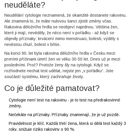
neuděláte?
Neudělání cytologie neznamená, že okamžitě dostanete rakovinu.
Ale znamená to, že máte nulovou šanci zjistit změny včas.
Rakovina děložního hrdla se neobjeví najednou. Většina žen,
které ji mají, nevěděly, že něco není v pořádku - až když se
objevily příznaky: krvácení mimo menstruaci, bolesti, výděly s
nevěstou chutí, bolest v břiše.
Na konci 90. let byla rakovina děložního hrdla v Česku mezi
prvními příčinami úmrtí žen ve věku 30-50 let. Dnes už je mezi
posledními. Proč? Protože ženy šly na cytologii. Když se
rozhodnete nechat test udělat, nejste jen „v pořádku“. Jste
součástí systému, který zachraňuje životy.
Co je důležité pamatovat?
Cytologie není test na rakovinu - je to test na předrakovinné
změny.
Nečekáte na příznaky. Příznaky znamenají, že je už pozdě.
Pravidelnost je klíč. Každá třetí žena, která si dělá test každý 3
roky, snižuje riziko rakoviny o 90 %.