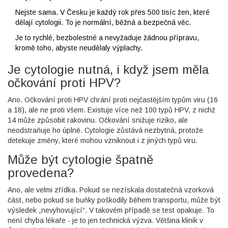
Nejste sama. V Česku je každý rok přes 500 tisíc žen, které
dělají cytologii. To je normální, běžná a bezpečná věc.
Je to rychlé, bezbolestné a nevyžaduje žádnou přípravu,
kromě toho, abyste neudělaly výplachy.
Je cytologie nutná, i když jsem měla
očkování proti HPV?
Ano. Očkování proti HPV chrání proti nejčastějším typům viru (16
a 18), ale ne proti všem. Existuje více než 100 typů HPV, z nichž
14 může způsobit rakovinu. Očkování snižuje riziko, ale
neodstraňuje ho úplně. Cytologie zůstává nezbytná, protože
detekuje změny, které mohou vzniknout i z jiných typů viru.
Může být cytologie špatně
provedena?
Ano, ale velmi zřídka. Pokud se nezískala dostatečná vzorková
část, nebo pokud se buňky poškodily během transportu, může být
výsledek „nevyhovující“. V takovém případě se test opakuje. To
není chyba lékaře - je to jen technická výzva. Většina klinik v