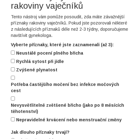
rakoviny vaječníků
Tento nástroj vám pomůže posoudit, zda máte závažnější
příznaky rakoviny vaječníků. Pokud jste pozorovali některé
z následujících příznaků déle než 2-3 týdny, doporučujeme
navštívit gynekologa.
Vyberte příznaky, které jste zaznamenali (až 3):
Neustálé pocení plného břicha
Rychlá sytost při jídle
Zvýšené plynatost
Potřeba častějšího močení bez infekce močových
cest
Nevysvětlitelně zvětšené břicho (jako po 8 měsících
těhotenství)
Nepravidelné krvácení nebo menstruační změny
Jak dlouho příznaky trvají?