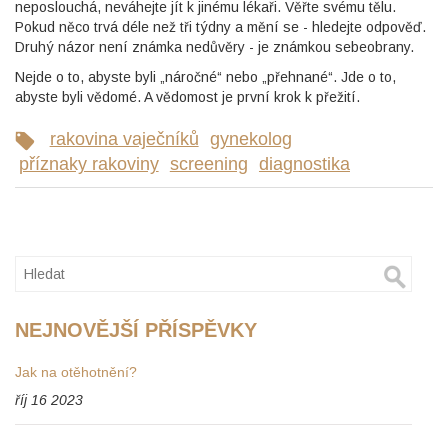
neposlouchá, neváhejte jít k jinému lékaři. Věřte svému tělu.
Pokud něco trvá déle než tři týdny a mění se - hledejte odpověď.
Druhý názor není známka nedůvěry - je známkou sebeobrany.
Nejde o to, abyste byli „náročné“ nebo „přehnané“. Jde o to,
abyste byli vědomé. A vědomost je první krok k přežití.
rakovina vaječníků
gynekolog
příznaky rakoviny
screening
diagnostika
NEJNOVĚJŠÍ PŘÍSPĚVKY
Jak na otěhotnění?
říj 16 2023