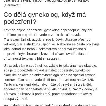
déle než 2-3 týdny a jsou nové, gynekolog je označí jako
„alarmové“.
Co dělá gynekolog, když má
podezření?
Když se objeví podezření, gynekolog nepředepíše léky ani
neřekne „to projde“. Provede první krok - ultrazvuk.
Transvaginální ultrazvuk je zde klíčový. Ukazuje přesnou
velikost, tvar a strukturu vaječníků. Rakovina se často projevuje
jako jednoduše nebo vícekomorová nádorová změna s
nepravidelnými hranami, krevními cévami uvnitř a často i
přítomností tekutiny v břiše (ascites).
Ultrazvuk sám o sobě neříká, zda je to rakovina - ale ukazuje,
zda je to podezřelé. Pokud je nález podezřelý, gynekolog
okamžitě odkáže na onkogynecologa nebo na specializované
centrum. Tam se provede další test - krevní test na CA-125.
Tento marker není dokonalý: může být zvýšený i u zánětů,
endometriózy nebo těhotenství. Ale pokud je CA-125 vysoký a
zároveň je ultrazvuk podezřelý, pravděpodobnost rakoviny
stoupá výrazně.
Na základě těchto dvou výsledků se rozhoduje o dalším kroku -