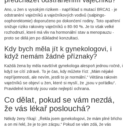
Ano, u žen s vysokým rizikem - například s mutací BRCA1 - je
odstranění vaječníků a vaječníkových vodivů (salpingo-
oophorektomie) doporučeno po dokončení rodiny. Toto opatření
snižuje riziko rakoviny vaječníků o 80-90 %. Je to však velké
rozhodnutí, které má vliv na hormonální stav a menopauzu -
proto se dělá jen po důkladné konzultaci.
Kdy bych měla jít k gynekologovi, i
když nemám žádné příznaky?
Každá žena by měla navštívit gynekologa alespoň jednou ročně, i
když se cítí zdravě. To je čas, kdy můžete říct: „Mám nějaké
nepříjemnosti, ale nevím, jestli to je normální.“ Většina rakovin
vaječníků se objeví u žen, které si myslí, že „jsou v pořádku“.
Pravidelné kontroly jsou vaše nejlepší ochrana.
Co dělat, pokud se vám nezdá,
že vás lékař poslouchá?
Někdy ženy říkají: „Řekla jsem gynekologovi, že mám plné břicho
a on mi řekl, že je to jen zácpu.“ Pokud se vám zdá, že vás