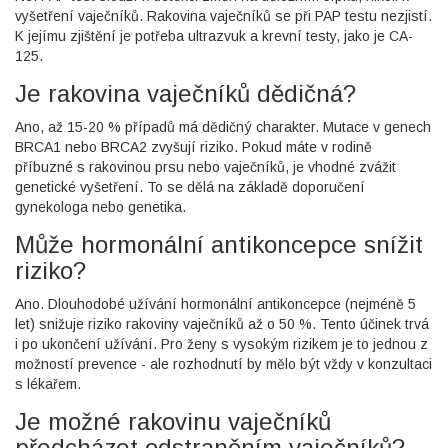
vyšetření vaječníků. Rakovina vaječníků se při PAP testu nezjistí.
K jejímu zjištění je potřeba ultrazvuk a krevní testy, jako je CA-
125.
Je rakovina vaječníků dědičná?
Ano, až 15-20 % případů má dědičný charakter. Mutace v genech
BRCA1 nebo BRCA2 zvyšují riziko. Pokud máte v rodině
příbuzné s rakovinou prsu nebo vaječníků, je vhodné zvážit
genetické vyšetření. To se dělá na základě doporučení
gynekologa nebo genetika.
Může hormonální antikoncepce snížit
riziko?
Ano. Dlouhodobé užívání hormonální antikoncepce (nejméně 5
let) snižuje riziko rakoviny vaječníků až o 50 %. Tento účinek trvá
i po ukončení užívání. Pro ženy s vysokým rizikem je to jednou z
možností prevence - ale rozhodnutí by mělo být vždy v konzultaci
s lékařem.
Je možné rakovinu vaječníků
předcházet odstraněním vaječníků?