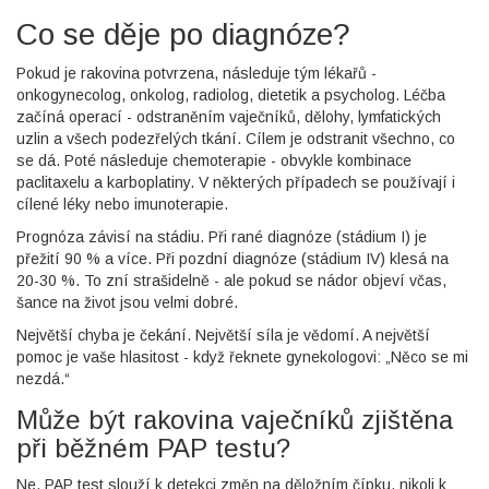
Co se děje po diagnóze?
Pokud je rakovina potvrzena, následuje tým lékařů -
onkogynecolog, onkolog, radiolog, dietetik a psycholog. Léčba
začíná operací - odstraněním vaječníků, dělohy, lymfatických
uzlin a všech podezřelých tkání. Cílem je odstranit všechno, co
se dá. Poté následuje chemoterapie - obvykle kombinace
paclitaxelu a karboplatiny. V některých případech se používají i
cílené léky nebo imunoterapie.
Prognóza závisí na stádiu. Při rané diagnóze (stádium I) je
přežití 90 % a více. Při pozdní diagnóze (stádium IV) klesá na
20-30 %. To zní strašidelně - ale pokud se nádor objeví včas,
šance na život jsou velmi dobré.
Největší chyba je čekání. Největší síla je vědomí. A největší
pomoc je vaše hlasitost - když řeknete gynekologovi: „Něco se mi
nezdá.“
Může být rakovina vaječníků zjištěna
při běžném PAP testu?
Ne. PAP test slouží k detekci změn na děložním čípku, nikoli k