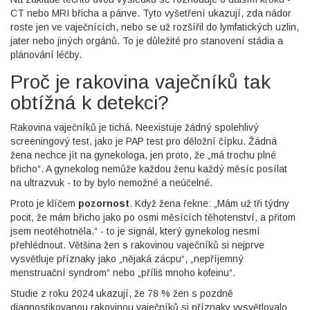
CT nebo MRI břicha a pánve. Tyto vyšetření ukazují, zda nádor
roste jen ve vaječnících, nebo se už rozšířil do lymfatických uzlin,
jater nebo jiných orgánů. To je důležité pro stanovení stádia a
plánování léčby.
Proč je rakovina vaječníků tak
obtížná k detekci?
Rakovina vaječníků je tichá. Neexistuje žádný spolehlivý
screeningový test, jako je PAP test pro děložní čípku. Žádná
žena nechce jít na gynekologa, jen proto, že „má trochu plné
břicho“. A gynekolog nemůže každou ženu každý měsíc posílat
na ultrazvuk - to by bylo nemožné a neúčelné.
Proto je klíčem
pozornost
. Když žena řekne: „Mám už tři týdny
pocit, že mám břicho jako po osmi měsících těhotenství, a přitom
jsem neotěhotněla.“ - to je signál, který gynekolog nesmí
přehlédnout. Většina žen s rakovinou vaječníků si nejprve
vysvětluje příznaky jako „nějaká zácpu“, „nepříjemný
menstruační syndrom“ nebo „příliš mnoho kofeinu“.
Studie z roku 2024 ukazují, že 78 % žen s pozdně
diagnostikovanou rakovinou vaječníků si příznaky vysvětlovalo