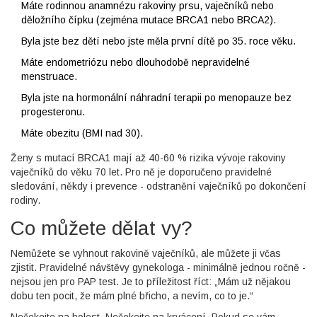
Máte rodinnou anamnézu rakoviny prsu, vaječníků nebo
děložního čípku (zejména mutace BRCA1 nebo BRCA2).
Byla jste bez dětí nebo jste měla první dítě po 35. roce věku.
Máte endometriózu nebo dlouhodobě nepravidelné
menstruace.
Byla jste na hormonální náhradní terapii po menopauze bez
progesteronu.
Máte obezitu (BMI nad 30).
Ženy s mutací BRCA1 mají až 40-60 % rizika vývoje rakoviny
vaječníků do věku 70 let. Pro ně je doporučeno pravidelné
sledování, někdy i prevence - odstranění vaječníků po dokončení
rodiny.
Co můžete dělat vy?
Nemůžete se vyhnout rakovině vaječníků, ale můžete ji včas
zjistit. Pravidelné návštěvy gynekologa - minimálně jednou ročně -
nejsou jen pro PAP test. Je to příležitost říct: „Mám už nějakou
dobu ten pocit, že mám plné břicho, a nevím, co to je.“