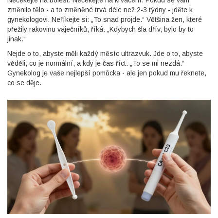
Nečekejte na bolest. Nečekejte na krvácení. Pokud se vám
změnilo tělo - a to změněné trvá déle než 2-3 týdny - jděte k
gynekologovi. Neříkejte si: „To snad projde.“ Většina žen, které
přežily rakovinu vaječníků, říká: „Kdybych šla dřív, bylo by to
jinak.“
Nejde o to, abyste měli každý měsíc ultrazvuk. Jde o to, abyste
věděli, co je normální, a kdy je čas říct: „To se mi nezdá.“
Gynekolog je vaše nejlepší pomůcka - ale jen pokud mu řeknete,
co se děje.