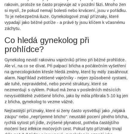
rakovin, protože se často projevuje až v pozdní fázi. Mnoho žen
si myslí, že pokud nemají bolesti nebo krvácení, jsou v pořádku.
To je nebezpečná iluze. Gynekologové znají příznaky, které
vypadají jako běžné potíže - a právě ty jsou klíčem k včasnému
záchytu.
Co hledá gynekolog při
prohlídce?
Gynekolog nevidí rakovinu vaječníků přímo při běžné prohlídce.
Ale ví, na co se dívat. Při palpací břicha a počátečním vyšetření
na gynecologickém křesle hledá změny, které by měly zasáhnout
alarm. Například zvětšené vaječníky - nejen způsobené cystami,
ale tuhé, nepravidelné, nebo pevné struktury, které se
nezmenšují s cyklem. Pokud má žena v posledních měsících
nevysvětlitelně zvětšené břicho, jako by měla přibrala 5-10 kg jen
z břicha, gynekolog to vezme vážně.
Nejčastější příznaky, které si ženy často vysvětlují jako „nějaká
zácpu“ nebo „nepříjemné břicho“: neustálé pocení plného břicha,
rychlá sytost při jídle, zvýšené plynatost, potřeba častějšího
močení bez infekce močových cest. Pokud tyto příznaky trvají