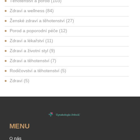
Těhotenství a porod
(103)
Zdraví a wellness
(84)
Ženské zdraví a těhotenství
(27)
Porod a poporodní péče
(12)
Zdraví a lékařství
(11)
Zdraví a životní styl
(9)
Zdraví a těhotenství
(7)
Rodičovství a těhotenství
(5)
Zdraví
(5)
MENU
O nás