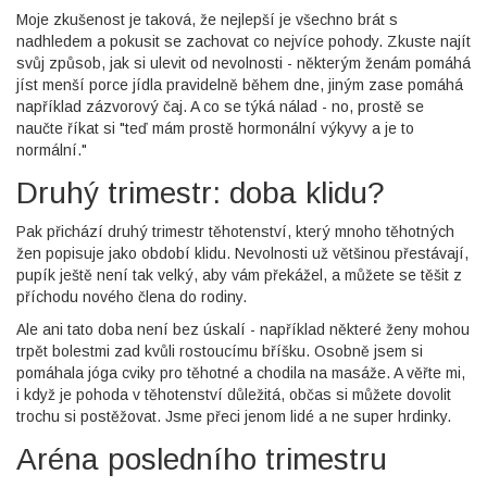
Moje zkušenost je taková, že nejlepší je všechno brát s
nadhledem a pokusit se zachovat co nejvíce pohody. Zkuste najít
svůj způsob, jak si ulevit od nevolnosti - některým ženám pomáhá
jíst menší porce jídla pravidelně během dne, jiným zase pomáhá
například zázvorový čaj. A co se týká nálad - no, prostě se
naučte říkat si "teď mám prostě hormonální výkyvy a je to
normální."
Druhý trimestr: doba klidu?
Pak přichází druhý trimestr těhotenství, který mnoho těhotných
žen popisuje jako období klidu. Nevolnosti už většinou přestávají,
pupík ještě není tak velký, aby vám překážel, a můžete se těšit z
příchodu nového člena do rodiny.
Ale ani tato doba není bez úskalí - například některé ženy mohou
trpět bolestmi zad kvůli rostoucímu bříšku. Osobně jsem si
pomáhala jóga cviky pro těhotné a chodila na masáže. A věřte mi,
i když je pohoda v těhotenství důležitá, občas si můžete dovolit
trochu si postěžovat. Jsme přeci jenom lidé a ne super hrdinky.
Aréna posledního trimestru