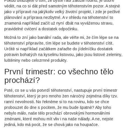
Pokud uvažujete o tom, že byste rádi založili rodinu, je dobré
vědět, na co si dát před samotným těhotenstvím pozor. A stejně
jako v přípravě na jakýkoliv velký životní projekt, i zde je pečlivé
plánování a příprava nezbytné. A v ohledu na těhotenství to
znamená například začít už nyní dbát na vyváženou stravu,
pravidelné cvičení a dostatek odpočinku.
Možná to zní jako banální rada, ale věřte mi, že čím lépe se na
těhotenství připravíte, tím lépe se budete v těhotenství cítit.
Určitě si například začátkem zařaďte do jídelníčku dostatek
potravin bohatých na kyselinu listovou, jako jsou listové zeleniny,
luštěniny nebo celozrnné produkty.
První trimestr: co všechno tělo
prochází?
Poté, co se u vás potvrdí těhotenství, nastupuje první trimestr
těhotenství, který je pro mnoho žen náročný zejména díky tzv.
ranní nevolnosti. No řekněme si to na rovinu, kdo se chce
probouzet do dne s pocitem, že mu bude špatně? Aby toho
nebylo málo, naše tělo prochází obrovskými hormonálními
změnami, které mohou mít vliv i na naše nálady. A ne, nejste
jediná, kdo má pocit, že se chová jako na houpačce.