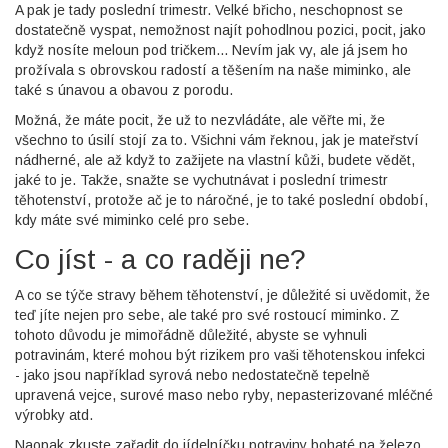
A pak je tady poslední trimestr. Velké břicho, neschopnost se
dostatečně vyspat, nemožnost najít pohodlnou pozici, pocit, jako
když nosíte meloun pod tričkem... Nevím jak vy, ale já jsem ho
prožívala s obrovskou radostí a těšením na naše miminko, ale
také s únavou a obavou z porodu.
Možná, že máte pocit, že už to nezvládáte, ale věřte mi, že
všechno to úsilí stojí za to. Všichni vám řeknou, jak je mateřství
nádherné, ale až když to zažijete na vlastní kůži, budete vědět,
jaké to je. Takže, snažte se vychutnávat i poslední trimestr
těhotenství, protože ač je to náročné, je to také poslední období,
kdy máte své miminko celé pro sebe.
Co jíst - a co raději ne?
A co se týče stravy během těhotenství, je důležité si uvědomit, že
teď jíte nejen pro sebe, ale také pro své rostoucí miminko. Z
tohoto důvodu je mimořádně důležité, abyste se vyhnuli
potravinám, které mohou být rizikem pro vaši těhotenskou infekci
- jako jsou například syrová nebo nedostatečně tepelně
upravená vejce, surové maso nebo ryby, nepasterizované mléčné
výrobky atd.
Naopak zkuste zařadit do jídelníčku potraviny bohaté na železo