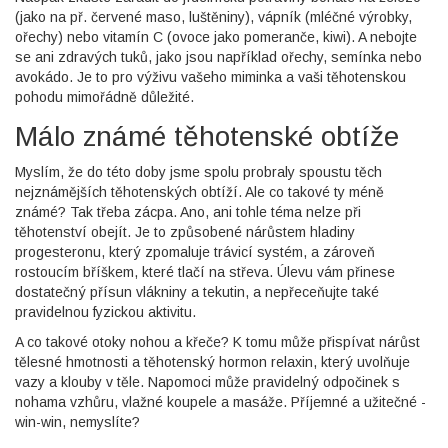
(jako na př. červené maso, luštěniny), vápník (mléčné výrobky,
ořechy) nebo vitamín C (ovoce jako pomeranče, kiwi). A nebojte
se ani zdravých tuků, jako jsou například ořechy, semínka nebo
avokádo. Je to pro výživu vašeho miminka a vaši těhotenskou
pohodu mimořádně důležité.
Málo známé těhotenské obtíže
Myslím, že do této doby jsme spolu probraly spoustu těch
nejznámějších těhotenských obtíží. Ale co takové ty méně
známé? Tak třeba zácpa. Ano, ani tohle téma nelze při
těhotenství obejít. Je to způsobené nárůstem hladiny
progesteronu, který zpomaluje trávicí systém, a zároveň
rostoucím bříškem, které tlačí na střeva. Úlevu vám přinese
dostatečný přísun vlákniny a tekutin, a nepřeceňujte také
pravidelnou fyzickou aktivitu.
A co takové otoky nohou a křeče? K tomu může přispívat nárůst
tělesné hmotnosti a těhotenský hormon relaxin, který uvolňuje
vazy a klouby v těle. Napomoci může pravidelný odpočinek s
nohama vzhůru, vlažné koupele a masáže. Příjemné a užitečné -
win-win, nemyslíte?