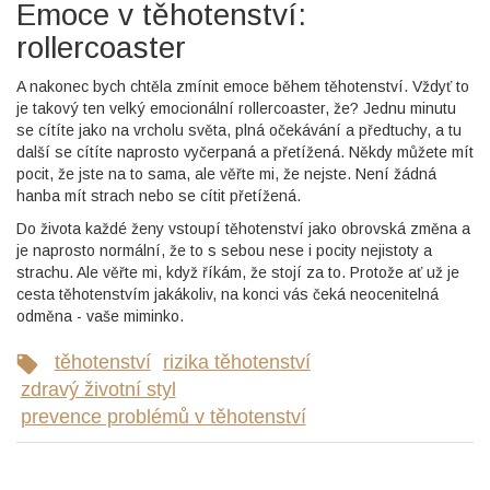
Emoce v těhotenství:
rollercoaster
A nakonec bych chtěla zmínit emoce během těhotenství. Vždyť to
je takový ten velký emocionální rollercoaster, že? Jednu minutu
se cítíte jako na vrcholu světa, plná očekávání a předtuchy, a tu
další se cítíte naprosto vyčerpaná a přetížená. Někdy můžete mít
pocit, že jste na to sama, ale věřte mi, že nejste. Není žádná
hanba mít strach nebo se cítit přetížená.
Do života každé ženy vstoupí těhotenství jako obrovská změna a
je naprosto normální, že to s sebou nese i pocity nejistoty a
strachu. Ale věřte mi, když říkám, že stojí za to. Protože ať už je
cesta těhotenstvím jakákoliv, na konci vás čeká neocenitelná
odměna - vaše miminko.
těhotenství
rizika těhotenství
zdravý životní styl
prevence problémů v těhotenství