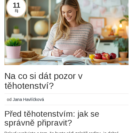
11
říj
Na co si dát pozor v
těhotenství?
od
Jana Havlíčková
Před těhotenstvím: jak se
správně připravit?