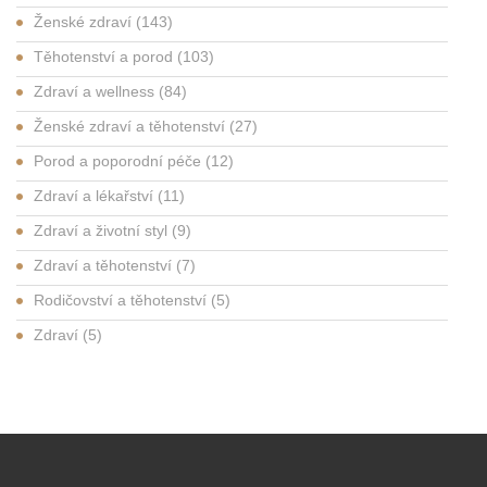
Ženské zdraví
(143)
Těhotenství a porod
(103)
Zdraví a wellness
(84)
Ženské zdraví a těhotenství
(27)
Porod a poporodní péče
(12)
Zdraví a lékařství
(11)
Zdraví a životní styl
(9)
Zdraví a těhotenství
(7)
Rodičovství a těhotenství
(5)
Zdraví
(5)