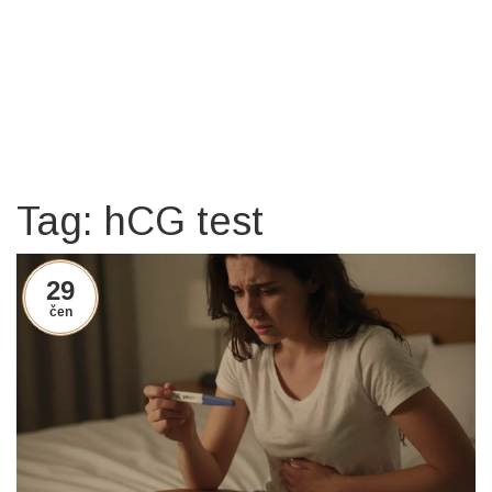
Tag: hCG test
29
čen