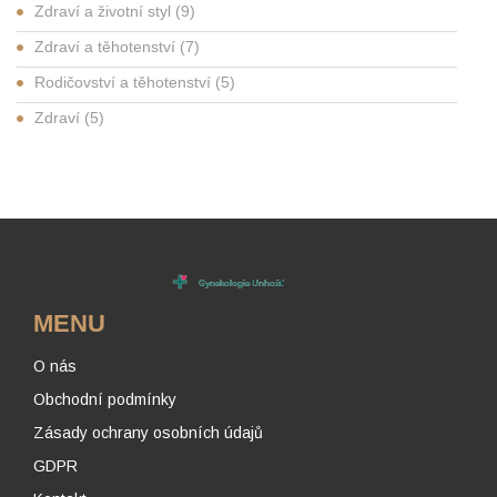
Zdraví a životní styl
(9)
Zdraví a těhotenství
(7)
Rodičovství a těhotenství
(5)
Zdraví
(5)
MENU
O nás
Obchodní podmínky
Zásady ochrany osobních údajů
GDPR