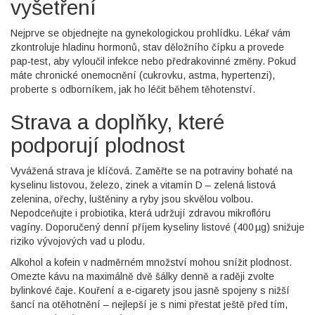
vyšetření
Nejprve se objednejte na gynekologickou prohlídku. Lékař vám
zkontroluje hladinu hormonů, stav děložního čípku a provede
pap‑test, aby vyloučil infekce nebo předrakovinné změny. Pokud
máte chronické onemocnění (cukrovku, astma, hypertenzi),
proberte s odborníkem, jak ho léčit během těhotenství.
Strava a doplňky, které
podporují plodnost
Vyvážená strava je klíčová. Zaměřte se na potraviny bohaté na
kyselinu listovou, železo, zinek a vitamín D – zelená listová
zelenina, ořechy, luštěniny a ryby jsou skvělou volbou.
Nepodceňujte i probiotika, která udržují zdravou mikroflóru
vagíny. Doporučený denní příjem kyseliny listové (400 µg) snižuje
riziko vývojových vad u plodu.
Alkohol a kofein v nadměrném množství mohou snížit plodnost.
Omezte kávu na maximálně dvě šálky denně a raději zvolte
bylinkové čaje. Kouření a e‑cigarety jsou jasně spojeny s nižší
šancí na otěhotnění – nejlepší je s nimi přestat ještě před tím,