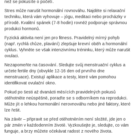
než se pokusíte o početí.
Stres může narušit hormonální rovnováhu. Najděte si relaxační
techniku, která vám vyhovuje – jógu, meditaci nebo procházky v
přírodě. Kvalitní spánek (7‑8 hodin) rovněž podporuje správnou
produkci hormonů.
Fyzická aktivita není jen pro fitness. Pravidelný mírný pohyb
(např. rychlá chůze, plavání) zlepšuje krevní oběh a hormonální
cyklus. Vyhněte se však intenzivnímu tréninku, který může narušit
ovulaci.
Nezapomeňte na časování. Sledujte svůj menstruační cyklus a
určete fertile dny (obvykle 12‑16 den od prvního dne
menstruace). Existují aplikace a testy, které vám pomohou
identifikovat ovulační okno.
Pokud po šesti až dvanácti měsících pravidelných pokusů
otěhotněte neúspěšně, poraďte se s odborníkem na reprodukci.
Může jít o lehkou hormonální nerovnováhu nebo jiné faktory, které
lze řešit.
Na závěr – připravit se před otěhotněním není složité, jde jen o
pár změn v každodenním životě. Vyzkoušejte je, sledujte, co vám
funguje, a brzy můžete očekávat radost z nového života.