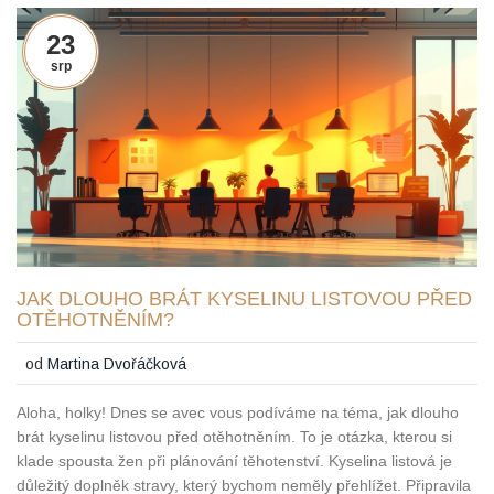
23
srp
JAK DLOUHO BRÁT KYSELINU LISTOVOU PŘED
OTĚHOTNĚNÍM?
od
Martina Dvořáčková
Aloha, holky! Dnes se avec vous podíváme na téma, jak dlouho
brát kyselinu listovou před otěhotněním. To je otázka, kterou si
klade spousta žen při plánování těhotenství. Kyselina listová je
důležitý doplněk stravy, který bychom neměly přehlížet. Připravila