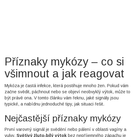
Příznaky mykózy – co si
všimnout a jak reagovat
Mykóza je častá infekce, která postihuje mnoho žen. Pokud vám
začne svědit, páchnout nebo se objeví neobvyklý výtok, může to
být právě ona. V tomto článku vám řeknu, jaké signály jsou
typické, a nabídnu jednoduché tipy, jak situaci řešit.
Nejčastější příznaky mykózy
První varovný signál je svědění nebo pálení v oblasti vagíny a
vulvy.
Světivý žluto‑bílý výtok
bez nepříjemného zápachu je