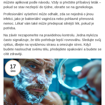
můžete aplikovat podle návodu. Vždy si přečtěte příbalový leták –
pokud se stav nezlepší do týdne, obraťte se na gynekologa.
Profesionální vyšetření může odhalit, zda se nejedná o jinou
infekci, jako je bakteriální vaginóza nebo pohlavně přenosná
nemoc. Lékař vám také může předepsat silnější lék, pokud je
potřeba.
Na závěr nezapomeňte na pravidelnou kontrolu. Jedna mykóza
často signalizuje, že tělo potřebuje lepší rovnováhu. Sledujte svůj
cyklus, dbejte na vyváženou stravu a omezujte stres. Když
budete naslouchat svému tělu, předejdete opakování a budete se
cítit zdravěji.
17
úno