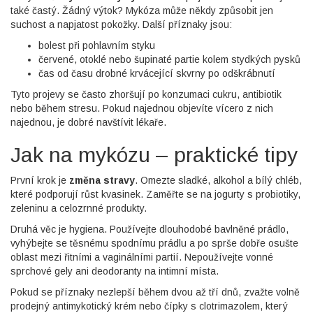
také častý. Žádný výtok? Mykóza může někdy způsobit jen
suchost a napjatost pokožky. Další příznaky jsou:
bolest při pohlavním styku
červené, otoklé nebo šupinaté partie kolem stydkých pysků
čas od času drobné krvácející skvrny po odškrábnutí
Tyto projevy se často zhoršují po konzumaci cukru, antibiotik
nebo během stresu. Pokud najednou objevíte vícero z nich
najednou, je dobré navštívit lékaře.
Jak na mykózu – praktické tipy
První krok je
změna stravy
. Omezte sladké, alkohol a bílý chléb,
které podporují růst kvasinek. Zaměřte se na jogurty s probiotiky,
zeleninu a celozrnné produkty.
Druhá věc je hygiena. Používejte dlouhodobé bavlněné prádlo,
vyhýbejte se těsnému spodnímu prádlu a po sprše dobře osušte
oblast mezi řitními a vaginálními partií. Nepoužívejte vonné
sprchové gely ani deodoranty na intimní místa.
Pokud se příznaky nezlepší během dvou až tří dnů, zvažte volně
prodejný antimykotický krém nebo čípky s clotrimazolem, který