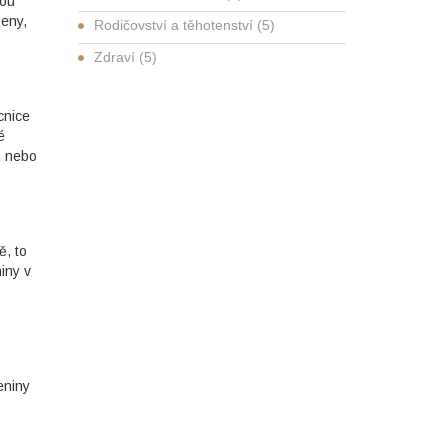
sou
beny,
Rodičovství a těhotenství
(5)
Zdraví
(5)
cnice
é
m nebo
ě, to
iny v
eniny