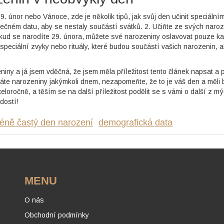
29. únor nebo Vánoce, zde je několik tipů, jak svůj den učinit speciálním
čném datu, aby se nestaly součástí svátků. 2. Učiňte ze svých naro
, pokud se narodíte 29. února, můžete své narozeniny oslavovat pouze k
si speciální zvyky nebo rituály, které budou součástí vašich narozenin, 
niny a já jsem vděčná, že jsem měla příležitost tento článek napsat a p
máte narozeniny jakýmkoli dnem, nezapomeňte, že to je váš den a měli 
celoročně, a těším se na další příležitost podělit se s vámi o další z m
dostí!
éně častý den narození
demografická data
MENU
O nás
Obchodní podmínky