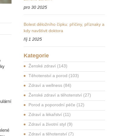
pro 30 2025
Bolest děložního čípku: příčiny, příznaky a
kdy navštívit doktora
říj 1 2025
Kategorie
o
Ženské zdraví
(143)
rky
Těhotenství a porod
(103)
Zdraví a wellness
(84)
Ženské zdraví a těhotenství
(27)
ulární
Porod a poporodní péče
(12)
Zdraví a lékařství
(11)
Zdraví a životní styl
(9)
olené
Zdraví a těhotenství
(7)