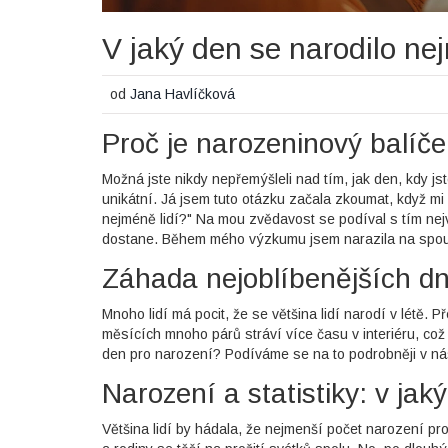
V jaký den se narodilo ne
od
Jana Havlíčková
Proč je narozeninový balíče
Možná jste nikdy nepřemýšleli nad tím, jak den, kdy jst
unikátní. Já jsem tuto otázku začala zkoumat, když mi
nejméně lidí?" Na mou zvědavost se podíval s tím ne
dostane. Během mého výzkumu jsem narazila na spoust
Záhada nejoblíbenějších dn
Mnoho lidí má pocit, že se většina lidí narodí v létě. 
měsících mnoho párů stráví více času v interiéru, což
den pro narození? Podíváme se na to podrobněji v nás
Narození a statistiky: v jak
Většina lidí by hádala, že nejmenší počet narození p