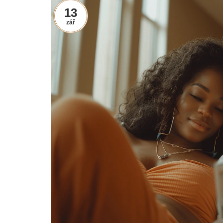
13
zář