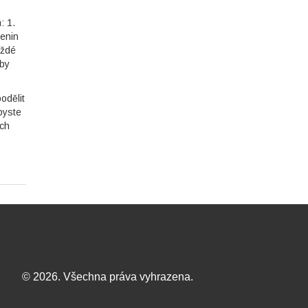
: 1.
zenin
aždé
aby
odělit
byste
ých
© 2026. Všechna práva vyhrazena.