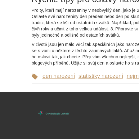
Pro ty, kteří mají narozeniny v neobvyklý den, jako je 
Oslavte své narozeniny den předem nebo den po skute
tradici, která se liší od ostatních svátků. Například
čtyři roky a učinit z toho velkou událost. 3. Připravte 
byly jedinečné a odlišné od ostatních svátků.
V životě jsou jen málo věcí tak speciálních jako naroze
se s vámi o některé z těchto zajímavých faktů. Ať už 
ho oslavit tak, jak chcete. Přeji vám všechno nejlepší, 
blogových příběhů. Užijte si svůj den a oslavte ho s ra
den narození
statistiky narození
nejm