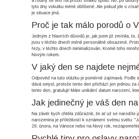
a rodiny se těší na prožití svátků spolu. No, po dlouh
tyto dny vskutku méně oblíbené. Ale pokud jde o císař
je situace jiná.
Proč je tak málo porodů o 
Jedným z hlavních důvodů je, jak jsem již zmínila, t
jsou v těchto dnech méně personálně obsazené. Proto
řezy, v těchto dnech minimalizován. Kromě toho mnoho
Novým rokem.
V jaký den se najdete nejm
Odpověď na tuto otázku je poměrně zajímavá. Podle s
dává smysl, protože tento den přichází jen jednou za č
tento den, gratuluji! Máte unikátní datum narození, kter
Jak jedinečný je váš den n
Na závěr bych chtěla zdůraznit, že ať už se narodíte j
narozenina je příležitostí k oznámení svému světu: "
29. února, na Vánoce nebo na Nový rok, nezapomeňte, že
Rychlé tipy pro oslavy naro