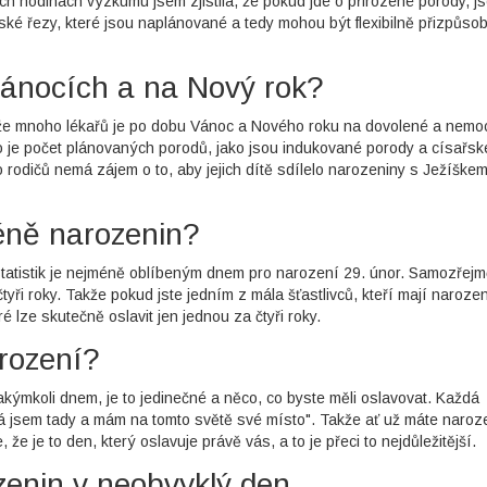
ých hodinách výzkumu jsem zjistila, že pokud jde o přirozené porody, j
ské řezy, které jsou naplánované a tedy mohou být flexibilně přizpůso
Vánocích a na Nový rok?
o, že mnoho lékařů je po dobu Vánoc a Nového roku na dovolené a nemo
 je počet plánovaných porodů, jako jsou indukované porody a císařsk
 rodičů nemá zájem o to, aby jejich dítě sdílelo narozeniny s Ježíške
éně narozenin?
tatistik je nejméně oblíbeným dnem pro narození 29. únor. Samozřejm
tyři roky. Takže pokud jste jedním z mála šťastlivců, kteří mají narozen
é lze skutečně oslavit jen jednou za čtyři roky.
arození?
akýmkoli dnem, je to jedinečné a něco, co byste měli oslavovat. Každá
Já jsem tady a mám na tomto světě své místo". Takže ať už máte naroz
 je to den, který oslavuje právě vás, a to je přeci to nejdůležitější.
zenin v neobvyklý den