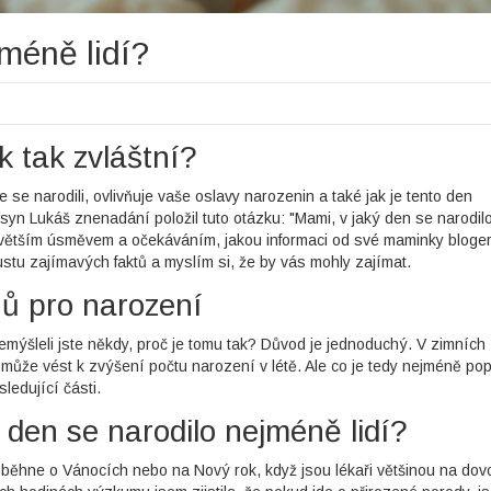
jméně lidí?
k tak zvláštní?
e se narodili, ovlivňuje vaše oslavy narozenin a také jak je tento den
 syn Lukáš znenadání položil tuto otázku: "Mami, v jaký den se narodil
jvětším úsměvem a očekáváním, jakou informaci od své maminky bloge
u zajímavých faktů a myslím si, že by vás mohly zajímat.
ů pro narození
Přemýšleli jste někdy, proč je tomu tak? Důvod je jednoduchý. V zimních
 může vést k zvýšení počtu narození v létě. Ale co je tedy nejméně pop
ledující části.
ý den se narodilo nejméně lidí?
roběhne o Vánocích nebo na Nový rok, když jsou lékaři většinou na dov