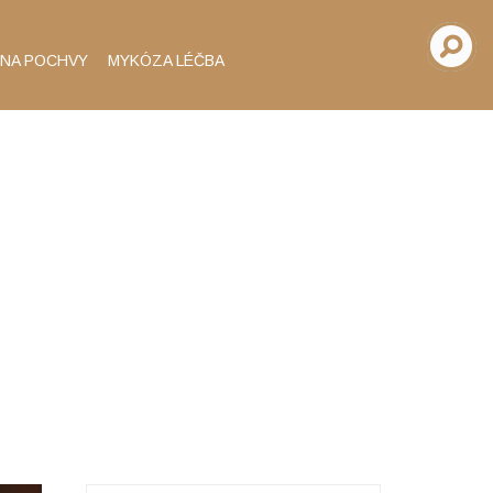
INA POCHVY
MYKÓZA LÉČBA