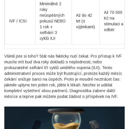
Minimálně 2
roky
Až 70 000
neúspěšných
Až do 42
Kč na
IVF / ICSI
pokusů NEBO
let (s
stimulaci a
1 rok +
výjimkami)
odběr
selhání 3
cyklů IUI
Všimli jste si toho? Stát nás fakticky nutí čekat. Pro přístup k IVF
musíte mít buď dva roky dokladů o neplodnosti, nebo
prokazatelné selhání tří cyklů umělého osperia (IUI). Tento
administrativní proces může být frustrující, protože každý měsíc
čekání snižuje šanci na úspěch. Proto je moudré neztrácet čas:
jakmile uplyne ten jeden rok, jděte k lékaři. Nechte si udělat
kompletní vyšetření obou partnerů. Diagnostika zabere další
měsíce a teprve pak můžete podat žádost o příspěvek na IVF.