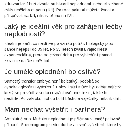
zdravotnictví buď dvouletou historii neplodnosti, nebo tři selhané
cykly umělého osperia (IUI). Po roce pokusů můžete žádat o
příspěvek na IUI, nikoliv přímo na IVF.
Jaký je ideální věk pro zahájení léčby
neplodnosti?
Ideální je začít co nejdříve po vzniku potíží. Biologicky jsou
šance nejlepší do 35 let. Po 35 letech kvalita vajec klesá
exponenciálně, proto se čekací doba pro vyhledání pomoci
zkracuje na šest měsíců.
Je umělé oplodnění bolestivé?
Samotný transfer embrya není bolestivý, podobá se
gynekologickému vyšetření. Bolestivější může být odběr vajíček,
který se provádí v sedaci (spánkové anestezii), takže ho
necítíte. Po zákroku mohou bolít břicho a vaječníky několik dní.
Mám nechat vyšetřit i partnera?
Absolutně ano. Mužská neplodnost je příčinou v téměř polovině
případů. Spermiogram je jednoduché a levné vyšetření, které by