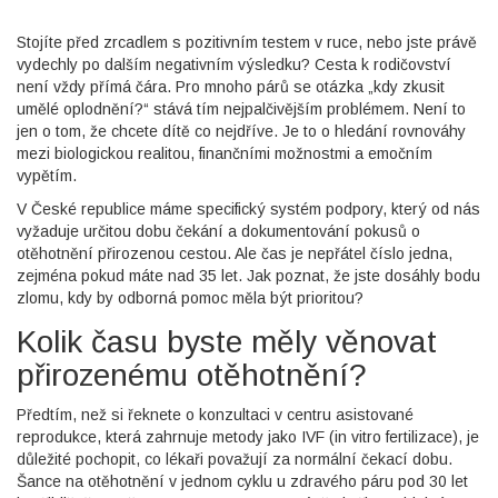
Stojíte před zrcadlem s pozitivním testem v ruce, nebo jste právě
vydechly po dalším negativním výsledku? Cesta k rodičovství
není vždy přímá čára. Pro mnoho párů se otázka „kdy zkusit
umělé oplodnění?“ stává tím nejpalčivějším problémem. Není to
jen o tom, že chcete dítě co nejdříve. Je to o hledání rovnováhy
mezi biologickou realitou, finančními možnostmi a emočním
vypětím.
V České republice máme specifický systém podpory, který od nás
vyžaduje určitou dobu čekání a dokumentování pokusů o
otěhotnění přirozenou cestou. Ale čas je nepřátel číslo jedna,
zejména pokud máte nad 35 let. Jak poznat, že jste dosáhly bodu
zlomu, kdy by odborná pomoc měla být prioritou?
Kolik času byste měly věnovat
přirozenému otěhotnění?
Předtím, než si řeknete o konzultaci v centru
asistované
reprodukce
, která zahrnuje metody jako
IVF
(in vitro fertilizace), je
důležité pochopit, co lékaři považují za normální čekací dobu.
Šance na otěhotnění v jednom cyklu u zdravého páru pod 30 let