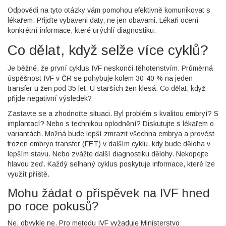
Odpovědi na tyto otázky vám pomohou efektivně komunikovat s
lékařem. Přijďte vybaveni daty, ne jen obavami. Lékaři ocení
konkrétní informace, které urýchlí diagnostiku.
Co dělat, když selže více cyklů?
Je běžné, že první cyklus IVF neskončí těhotenstvím. Průměrná
úspěšnost IVF v ČR se pohybuje kolem 30-40 % na jeden
transfer u žen pod 35 let. U starších žen klesá. Co dělat, když
přijde negativní výsledek?
Zastavte se a zhodnoťte situaci. Byl problém s kvalitou embryí? S
implantací? Nebo s technikou oplodnění? Diskutujte s lékařem o
variantách. Možná bude lepší zmrazit všechna embrya a provést
frozen embryo transfer (FET) v dalším cyklu, kdy bude děloha v
lepším stavu. Nebo zvážte další diagnostiku dělohy. Nekopejte
hlavou zeď. Každý selhaný cyklus poskytuje informace, které lze
využít příště.
Mohu žádat o příspěvek na IVF hned
po roce pokusů?
Ne, obvykle ne. Pro metodu IVF vyžaduje Ministerstvo