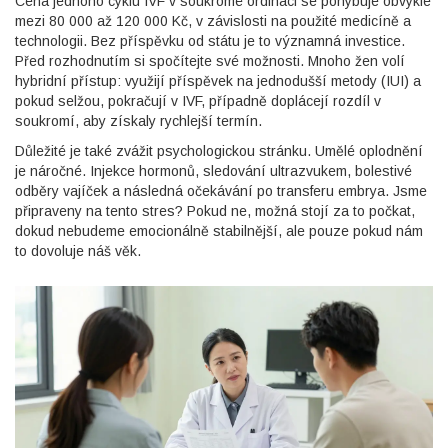
Cena jednoho cyklu IVF v soukromé ordinaci se pohybuje obvykle
mezi 80 000 až 120 000 Kč, v závislosti na použité medicíně a
technologii. Bez příspěvku od státu je to významná investice.
Před rozhodnutím si spočítejte své možnosti. Mnoho žen volí
hybridní přístup: využijí příspěvek na jednodušší metody (IUI) a
pokud selžou, pokračují v IVF, případně doplácejí rozdíl v
soukromí, aby získaly rychlejší termín.
Důležité je také zvážit psychologickou stránku. Umělé oplodnění
je náročné. Injekce hormonů, sledování ultrazvukem, bolestivé
odběry vajíček a následná očekávání po transferu embrya. Jsme
připraveny na tento stres? Pokud ne, možná stojí za to počkat,
dokud nebudeme emocionálně stabilnější, ale pouze pokud nám
to dovoluje náš věk.