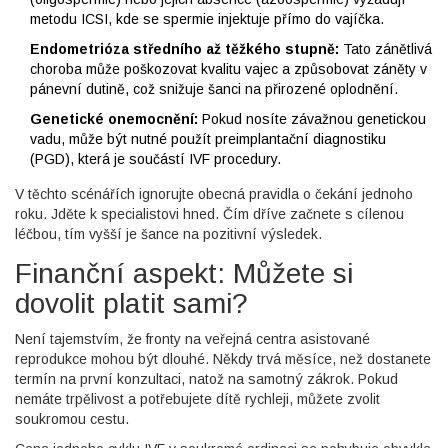
metodu ICSI, kde se spermie injektuje přímo do vajíčka.
Endometrióza středního až těžkého stupně:
Tato zánětlivá
choroba může poškozovat kvalitu vajec a způsobovat záněty v
pánevní dutině, což snižuje šanci na přirozené oplodnění.
Genetické onemocnění:
Pokud nosíte závažnou genetickou
vadu, může být nutné použít preimplantační diagnostiku
(PGD), která je součástí IVF procedury.
V těchto scénářích ignorujte obecná pravidla o čekání jednoho
roku. Jděte k specialistovi hned. Čím dříve začnete s cílenou
léčbou, tím vyšší je šance na pozitivní výsledek.
Finanční aspekt: Můžete si
dovolit platit sami?
Není tajemstvím, že fronty na veřejná centra asistované
reprodukce mohou být dlouhé. Někdy trvá měsíce, než dostanete
termín na první konzultaci, natož na samotný zákrok. Pokud
nemáte trpělivost a potřebujete dítě rychleji, můžete zvolit
soukromou cestu.