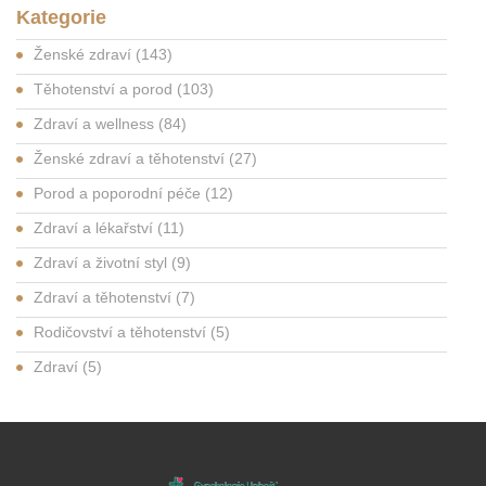
Kategorie
Ženské zdraví
(143)
Těhotenství a porod
(103)
Zdraví a wellness
(84)
Ženské zdraví a těhotenství
(27)
Porod a poporodní péče
(12)
Zdraví a lékařství
(11)
Zdraví a životní styl
(9)
Zdraví a těhotenství
(7)
Rodičovství a těhotenství
(5)
Zdraví
(5)