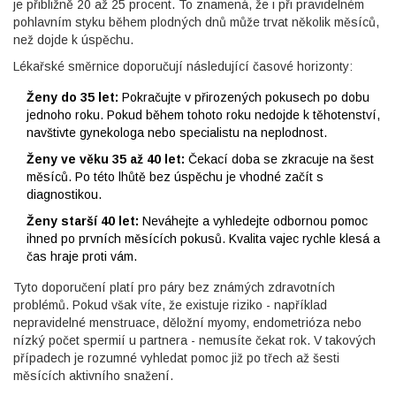
je přibližně 20 až 25 procent. To znamená, že i při pravidelném
pohlavním styku během plodných dnů může trvat několik měsíců,
než dojde k úspěchu.
Lékařské směrnice doporučují následující časové horizonty:
Ženy do 35 let:
Pokračujte v přirozených pokusech po dobu
jednoho roku. Pokud během tohoto roku nedojde k těhotenství,
navštivte gynekologa nebo specialistu na neplodnost.
Ženy ve věku 35 až 40 let:
Čekací doba se zkracuje na šest
měsíců. Po této lhůtě bez úspěchu je vhodné začít s
diagnostikou.
Ženy starší 40 let:
Neváhejte a vyhledejte odbornou pomoc
ihned po prvních měsících pokusů. Kvalita vajec rychle klesá a
čas hraje proti vám.
Tyto doporučení platí pro páry bez známých zdravotních
problémů. Pokud však víte, že existuje riziko - například
nepravidelné menstruace, děložní myomy, endometrióza nebo
nízký počet spermií u partnera - nemusíte čekat rok. V takových
případech je rozumné vyhledat pomoc již po třech až šesti
měsících aktivního snažení.