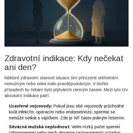
Zdravotní indikace: Kdy nečekat
ani den?
Některé zdravotní stavové situace činí přirozené otěhotnění
nemožným nebo velmi málo pravděpodobným. V těchto
případech by čekání bylo plýtváním cenným časem. Mezi tyto tzv.
absolutní indikace patří:
Uzavřené vejcovody:
Pokud jsou obě vejcovody průchodné
kvůli infekcím, operacím nebo endometrióze, spermie se
nemůže setkat s vajíčkem. Zde je IVF často jediným řešením.
Sévázná mužská neplodnost:
Velmi nízký počet spermií
(oligospermie) nebo jejich absence (azoospermie) vyžadují