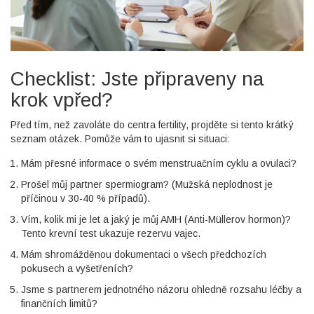
Checklist: Jste připraveny na
krok vpřed?
Před tím, než zavoláte do centra fertility, projděte si tento krátký
seznam otázek. Pomůže vám to ujasnit si situaci:
Mám přesné informace o svém menstruačním cyklu a ovulaci?
Prošel můj partner spermiogram? (Mužská neplodnost je
příčinou v 30-40 % případů).
Vím, kolik mi je let a jaký je můj AMH (Anti-Müllerov hormon)?
Tento krevní test ukazuje rezervu vajec.
Mám shromážděnou dokumentaci o všech předchozích
pokusech a vyšetřeních?
Jsme s partnerem jednotného názoru ohledně rozsahu léčby a
finančních limitů?