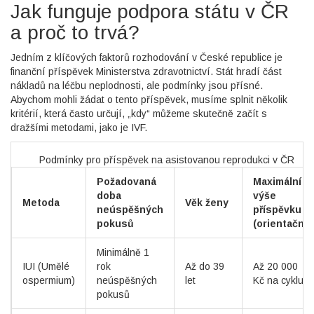
Jak funguje podpora státu v ČR
a proč to trvá?
Jedním z klíčových faktorů rozhodování v České republice je
finanční příspěvek Ministerstva zdravotnictví. Stát hradí část
nákladů na léčbu neplodnosti, ale podmínky jsou přísné.
Abychom mohli žádat o tento příspěvek, musíme splnit několik
kritérií, která často určují, „kdy“ můžeme skutečně začít s
dražšími metodami, jako je IVF.
Podmínky pro příspěvek na asistovanou reprodukci v ČR
Požadovaná
Maximální
doba
výše
Metoda
Věk ženy
neúspěšných
příspěvku
pokusů
(orientační)
Minimálně 1
IUI (Umělé
rok
Až do 39
Až 20 000
ospermium)
neúspěšných
let
Kč na cyklus
pokusů