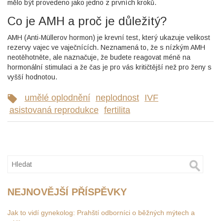
mělo být provedeno jako jedno z prvních kroků.
Co je AMH a proč je důležitý?
AMH (Anti-Müllerov hormon) je krevní test, který ukazuje velikost
rezervy vajec ve vaječnících. Neznamená to, že s nízkým AMH
neotěhotněte, ale naznačuje, že budete reagovat méně na
hormonální stimulaci a že čas je pro vás kritičtější než pro ženy s
vyšší hodnotou.
umělé oplodnění
neplodnost
IVF
asistovaná reprodukce
fertilita
NEJNOVĚJŠÍ PŘÍSPĚVKY
Jak to vidí gynekolog: Prahští odborníci o běžných mýtech a