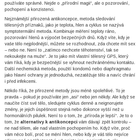
používáte správně. Nejde o „přírodní magii“, ale o pozorování,
pochopení a konzistenci.
Nejznámější
přirozená antikoncepce
,
metoda sledování
tělesných příznaků, jako je teplota, hlen a cyklus
se nazývá
symptotermální metoda. Kombinuje měření teploty ráno,
pozorování hlenů a výpočet bezpečných dnů. Když víte, kdy je
vaše tělo nejplodnější, můžete se rozhodnout, zda chcete mít sex
– nebo ne. Není to „zatímco nechcete těhotenství, tak se
nekoukejte na muže“. Je to jako mít vlastní tělesný GPS, který
vám říká, kdy je bezpečnější se vyhnout nechráněnému kontaktu.
Další
nechemická metoda
,
použití kondomů nebo diaphragmatu
jako hlavní ochrany
je jednoduchá, nezatěžuje tělo a navíc chrání
i před infekcemi.
Někdo říká, že přirozené metody jsou méně spolehlivé. To je
pravda – pokud je používáte jen „asi“ nebo jen někdy. Ale když se
naučíte číst své tělo, sledujete cyklus denně a neignorujete
změny, je jejich úspěšnost stejná nebo dokonce vyšší než u
hormonálních pilulek. Není to o tom, že „příroda je lepší“. Je to o
tom, že
alternativy k antikoncepci
vám dávají zpět kontrolu –
ne nad tělem, ale nad vlastním pochopením ho. Když víte, proč
vám něco bolí, proč se mění hlen, nebo kdy je váš tělo nejvíce