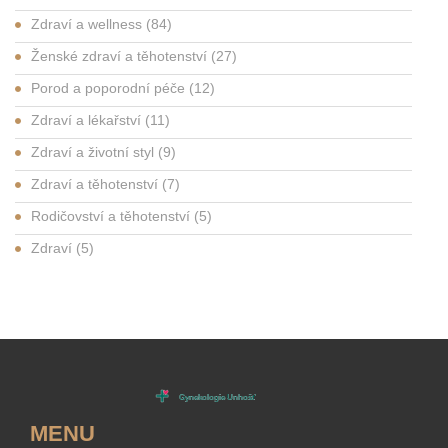
Zdraví a wellness
(84)
Ženské zdraví a těhotenství
(27)
Porod a poporodní péče
(12)
Zdraví a lékařství
(11)
Zdraví a životní styl
(9)
Zdraví a těhotenství
(7)
Rodičovství a těhotenství
(5)
Zdraví
(5)
MENU