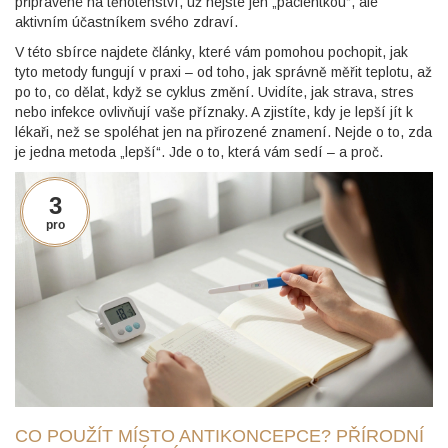
připravené na těhotenství, už nejste jen „pacientkou“, ale
aktivním účastníkem svého zdraví.
V této sbírce najdete články, které vám pomohou pochopit, jak
tyto metody fungují v praxi – od toho, jak správně měřit teplotu, až
po to, co dělat, když se cyklus změní. Uvidíte, jak strava, stres
nebo infekce ovlivňují vaše příznaky. A zjistíte, kdy je lepší jít k
lékaři, než se spoléhat jen na přirozené znamení. Nejde o to, zda
je jedna metoda „lepší“. Jde o to, která vám sedí – a proč.
3
pro
CO POUŽÍT MÍSTO ANTIKONCEPCE? PŘÍRODNÍ