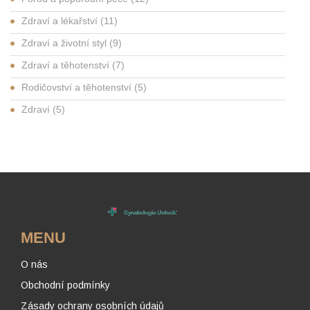
Zdraví a lékařství
(11)
Zdraví a životní styl
(9)
Zdraví a těhotenství
(7)
Rodičovství a těhotenství
(5)
Zdraví
(5)
MENU
O nás
Obchodní podmínky
Zásady ochrany osobních údajů