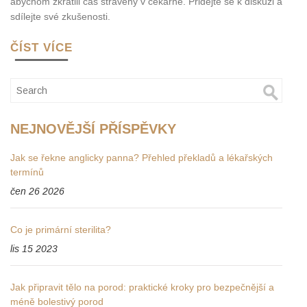
abychom zkrátili čas strávený v čekárně. Přidejte se k diskuzi a
sdílejte své zkušenosti.
ČÍST VÍCE
NEJNOVĚJŠÍ PŘÍSPĚVKY
Jak se řekne anglicky panna? Přehled překladů a lékařských
termínů
čen 26 2026
Co je primární sterilita?
lis 15 2023
Jak připravit tělo na porod: praktické kroky pro bezpečnější a
méně bolestivý porod