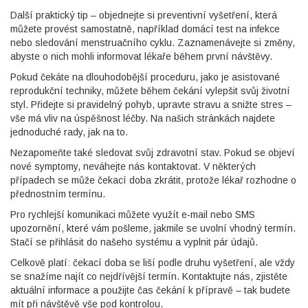
Další praktický tip – objednejte si preventivní vyšetření, která
můžete provést samostatně, například domácí test na infekce
nebo sledování menstruačního cyklu. Zaznamenávejte si změny,
abyste o nich mohli informovat lékaře během první návštěvy.
Pokud čekáte na dlouhodobější proceduru, jako je asistované
reprodukční techniky, můžete během čekání vylepšit svůj životní
styl. Přidejte si pravidelný pohyb, upravte stravu a snižte stres –
vše má vliv na úspěšnost léčby. Na našich stránkách najdete
jednoduché rady, jak na to.
Nezapomeňte také sledovat svůj zdravotní stav. Pokud se objeví
nové symptomy, neváhejte nás kontaktovat. V některých
případech se může čekací doba zkrátit, protože lékař rozhodne o
přednostním termínu.
Pro rychlejší komunikaci můžete využít e‑mail nebo SMS
upozornění, které vám pošleme, jakmile se uvolní vhodný termín.
Stačí se přihlásit do našeho systému a vyplnit pár údajů.
Celkově platí: čekací doba se liší podle druhu vyšetření, ale vždy
se snažíme najít co nejdřívější termín. Kontaktujte nás, zjistěte
aktuální informace a použijte čas čekání k přípravě – tak budete
mít při návštěvě vše pod kontrolou.