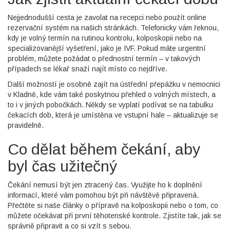
Nejjednodušší cesta je zavolat na recepci nebo použít online
rezervační systém na našich stránkách. Telefonicky vám řeknou,
kdy je volný termín na rutinou kontrolu, kolposkopii nebo na
specializovanější vyšetření, jako je IVF. Pokud máte urgentní
problém, můžete požádat o přednostní termín – v takových
případech se lékař snaží najít místo co nejdříve.
Další možností je osobně zajít na ústřední přepážku v nemocnici
v Kladně, kde vám také poskytnou přehled o volných místech, a
to i v jiných pobočkách. Někdy se vyplatí podívat se na tabulku
čekacích dob, která je umístěna ve vstupní hale – aktualizuje se
pravidelně.
Co dělat během čekání, aby
byl čas užitečný
Čekání nemusí být jen ztracený čas. Využijte ho k doplnění
informací, které vám pomohou být při návštěvě připravená.
Přečtěte si naše články o přípravě na kolposkopii nebo o tom, co
můžete očekávat při první těhotenské kontrole. Zjistíte tak, jak se
správně připravit a co si vzít s sebou.