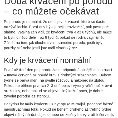
Doba krvácení po porodu
– co můžete očekávat
Po porodu je normální, že se objeví krvácení, které se často
nazývá lochia. První dny bývají nejintenzivnější, pak postupně
slábne. Většina žen vidí, že krvácení trvá 4 až 6 týdnů, ale může
to být i o něco déle – až 8 týdnů, pokud se rodila vaginálně.
Záleží na tom, jak dlouho trvalo samotné porodu, jestli byly
použity šití nebo jestli jste měli císařský řez.
Kdy je krvácení normální
První až třetí den po porodu často připomíná silnější menstruaci
– tmavě červená až hnědá krev s drobnými sraženinami. Během
týdne se barva mění na světle růžovou a nakonec na žlutou.
Pokud se během prvních 2–3 dnů objeví výrony větší než krevní
sraženiny, nebo pokud se objeví silný kožní pach, je dobré
zavolat porodní asistentku.
Po týdnu by mělo krvácení už být spíše mírnější, podobné běžné
menstruačnímu toku. Pokud se během druhého až třetího týdne
objeví náhlý nárůst objemu nebo se změny barvy vrátí k červené,