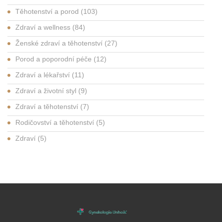
Těhotenství a porod
(103)
Zdraví a wellness
(84)
Ženské zdraví a těhotenství
(27)
Porod a poporodní péče
(12)
Zdraví a lékařství
(11)
Zdraví a životní styl
(9)
Zdraví a těhotenství
(7)
Rodičovství a těhotenství
(5)
Zdraví
(5)