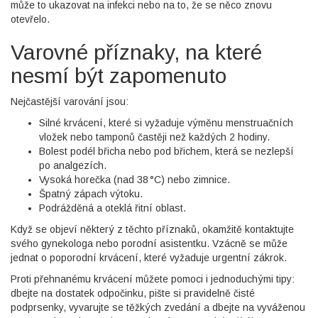
může to ukazovat na infekci nebo na to, že se něco znovu
otevřelo.
Varovné příznaky, na které
nesmí být zapomenuto
Nejčastější varování jsou:
Silné krvácení, které si vyžaduje výměnu menstruačních
vložek nebo tamponů častěji než každých 2 hodiny.
Bolest podél břicha nebo pod břichem, která se nezlepší
po analgezích.
Vysoká horečka (nad 38 °C) nebo zimnice.
Špatný zápach výtoku.
Podrážděná a oteklá řitní oblast.
Když se objeví některý z těchto příznaků, okamžitě kontaktujte
svého gynekologa nebo porodní asistentku. Vzácně se může
jednat o poporodní krvácení, které vyžaduje urgentní zákrok.
Proti přehnanému krvácení můžete pomoci i jednoduchými tipy:
dbejte na dostatek odpočinku, pište si pravidelně čisté
podprsenky, vyvarujte se těžkých zvedání a dbejte na vyváženou