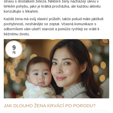
stravu s dostatkem železa. Některé ženy nacházejí úlevu v
lehkém pohybu, jako je krátká procházka, ale každou aktivitu
konzultujte s lékařem.
Každá žena má svůj vlastní průběh, takže pokud máte jakékoli
pochybnosti, neshánějte se zeptat. Včasná komunikace s
odborníkem vám ušetří starosti a pomůže rychleji se vrátit k
běžnému životu.
9
říj
JAK DLOUHO ŽENA KRVÁCÍ PO PORODU?