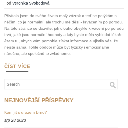
od
Veronika Svobodová
Přivítala jsem do svého života malý zázrak a teď se potýkám s
něčím, co je normální, ale trochu mě děsí - krvácením po porodu.
Na této stránce se dozvíte, jak dlouho obvykle krvácení po porodu
trvá, jaké jsou normální hodnoty a kdy byste měla vyhledat lékaře.
Jsem tu, abych vám pomohla získat informace a ujistila vás, že
nejste sama. Tohle období může být fyzicky i emocionálně
náročné, ale společně to zvládneme.
ČÍST VÍCE
NEJNOVĚJŠÍ PŘÍSPĚVKY
Kam jít s urazem Brno?
srp 28 2023