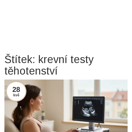
Štítek: krevní testy
těhotenství
28
kvě