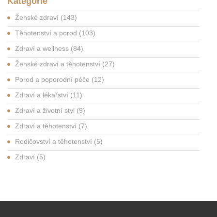
Kategorie
Ženské zdraví
(143)
Těhotenství a porod
(103)
Zdraví a wellness
(84)
Ženské zdraví a těhotenství
(27)
Porod a poporodní péče
(12)
Zdraví a lékařství
(11)
Zdraví a životní styl
(9)
Zdraví a těhotenství
(7)
Rodičovství a těhotenství
(5)
Zdraví
(5)