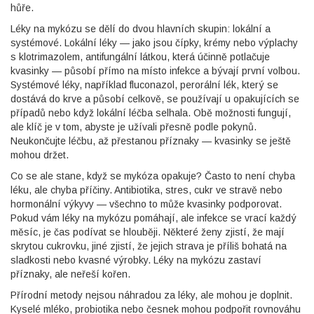
hůře.
Léky na mykózu se dělí do dvou hlavních skupin: lokální a
systémové. Lokální léky — jako jsou čípky, krémy nebo výplachy
s
klotrimazolem
,
antifungální látkou, která účinně potlačuje
kvasinky
— působí přímo na místo infekce a bývají první volbou.
Systémové léky, například
fluconazol
,
perorální lék, který se
dostává do krve a působí celkově
, se používají u opakujících se
případů nebo když lokální léčba selhala. Obě možnosti fungují,
ale klíč je v tom, abyste je užívali přesně podle pokynů.
Neukončujte léčbu, až přestanou příznaky — kvasinky se ještě
mohou držet.
Co se ale stane, když se mykóza opakuje? Často to není chyba
léku, ale chyba příčiny. Antibiotika, stres, cukr ve stravě nebo
hormonální výkyvy — všechno to může kvasinky podporovat.
Pokud vám léky na mykózu pomáhají, ale infekce se vrací každý
měsíc, je čas podívat se hlouběji. Některé ženy zjistí, že mají
skrytou cukrovku, jiné zjistí, že jejich strava je příliš bohatá na
sladkosti nebo kvasné výrobky. Léky na mykózu zastaví
příznaky, ale neřeší kořen.
Přírodní metody nejsou náhradou za léky, ale mohou je doplnit.
Kyselé mléko, probiotika nebo česnek mohou podpořit rovnováhu