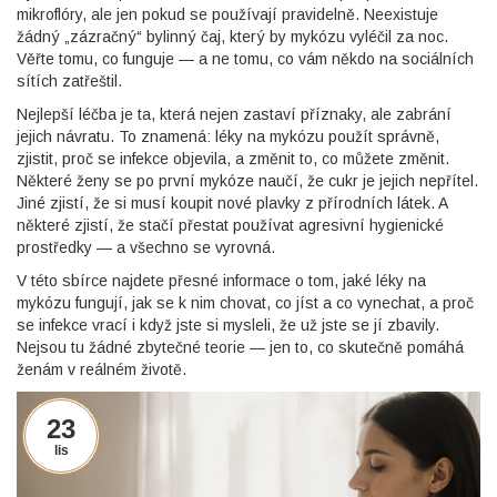
mikroflóry, ale jen pokud se používají pravidelně. Neexistuje
žádný „zázračný“ bylinný čaj, který by mykózu vyléčil za noc.
Věřte tomu, co funguje — a ne tomu, co vám někdo na sociálních
sítích zatřeštil.
Nejlepší léčba je ta, která nejen zastaví příznaky, ale zabrání
jejich návratu. To znamená: léky na mykózu použít správně,
zjistit, proč se infekce objevila, a změnit to, co můžete změnit.
Některé ženy se po první mykóze naučí, že cukr je jejich nepřítel.
Jiné zjistí, že si musí koupit nové plavky z přírodních látek. A
některé zjistí, že stačí přestat používat agresivní hygienické
prostředky — a všechno se vyrovná.
V této sbírce najdete přesné informace o tom, jaké léky na
mykózu fungují, jak se k nim chovat, co jíst a co vynechat, a proč
se infekce vrací i když jste si mysleli, že už jste se jí zbavily.
Nejsou tu žádné zbytečné teorie — jen to, co skutečně pomáhá
ženám v reálném životě.
23
lis