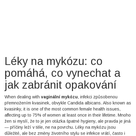
Léky na mykózu: co
pomáhá, co vynechat a
jak zabránit opakování
When dealing with
vaginální mykózu
,
infekci způsobenou
přemnožením kvasinek, obvykle Candida albicans
. Also known as
kvasinky
, it is one of the most common female health issues,
affecting up to 75% of women at least once in their lifetime.
Mnoho
žen si myslí, že to je jen otázka špatné hygieny, ale pravda je jiná
— příčiny leží v těle, ne na povrchu. Léky na mykózu jsou
důležité, ale bez změny životního stylu se infekce vrátí, často i