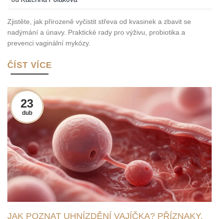
Zjistěte, jak přirozeně vyčistit střeva od kvasinek a zbavit se
nadýmání a únavy. Praktické rady pro výživu, probiotika a
prevenci vaginální mykózy.
ČÍST VÍCE
23
dub
JAK POZNAT UHNÍZDĚNÍ VAJÍČKA? PŘÍZNAKY,