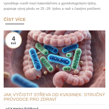
vysvětluje rozdíl mezi kalendářními a gynekologickými týdny,
popisuje vývoj plodu ve 25.-28. týdnu a radí s častými potížemi.
ČÍST VÍCE
4
kvě
JAK VYČISTIT STŘEVA OD KVASINEK: STRUČNÝ
PRŮVODCE PRO ZDRAVÍ
od
Katerina Poláková