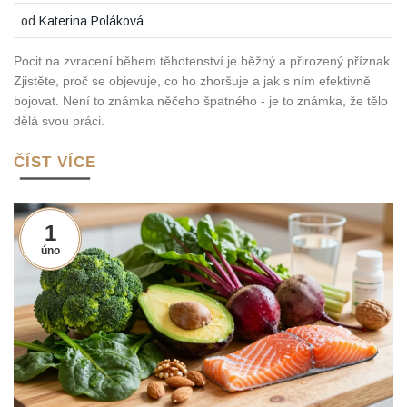
od
Katerina Poláková
Pocit na zvracení během těhotenství je běžný a přirozený příznak.
Zjistěte, proč se objevuje, co ho zhoršuje a jak s ním efektivně
bojovat. Není to známka něčeho špatného - je to známka, že tělo
dělá svou práci.
ČÍST VÍCE
1
úno