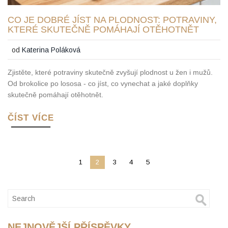
CO JE DOBRÉ JÍST NA PLODNOST: POTRAVINY,
KTERÉ SKUTEČNĚ POMÁHAJÍ OTĚHOTNĚT
od
Katerina Poláková
Zjistěte, které potraviny skutečně zvyšují plodnost u žen i mužů.
Od brokolice po lososa - co jíst, co vynechat a jaké doplňky
skutečně pomáhají otěhotnět.
ČÍST VÍCE
1
2
3
4
5
NEJNOVĚJŠÍ PŘÍSPĚVKY