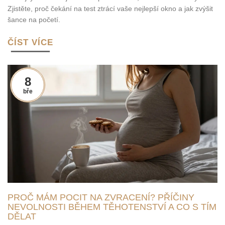
Zjistěte, proč čekání na test ztrácí vaše nejlepší okno a jak zvýšit
šance na početí.
ČÍST VÍCE
8
bře
PROČ MÁM POCIT NA ZVRACENÍ? PŘÍČINY
NEVOLNOSTI BĚHEM TĚHOTENSTVÍ A CO S TÍM
DĚLAT