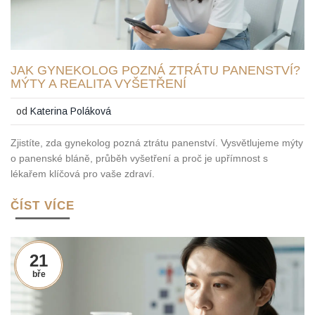
JAK GYNEKOLOG POZNÁ ZTRÁTU PANENSTVÍ?
MÝTY A REALITA VYŠETŘENÍ
od
Katerina Poláková
Zjistíte, zda gynekolog pozná ztrátu panenství. Vysvětlujeme mýty
o panenské bláně, průběh vyšetření a proč je upřímnost s
lékařem klíčová pro vaše zdraví.
ČÍST VÍCE
21
bře