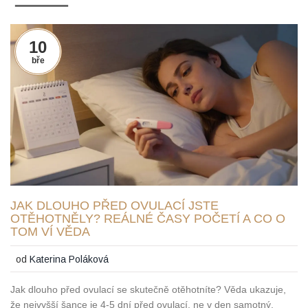
10
bře
JAK DLOUHO PŘED OVULACÍ JSTE
OTĚHOTNĚLY? REÁLNÉ ČASY POČETÍ A CO O
TOM VÍ VĚDA
od
Katerina Poláková
Jak dlouho před ovulací se skutečně otěhotníte? Věda ukazuje,
že nejvyšší šance je 4-5 dní před ovulací, ne v den samotný.