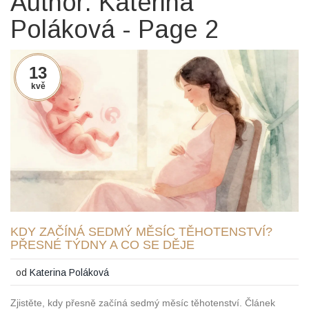
Author: Katerina
Poláková - Page 2
13
kvě
KDY ZAČÍNÁ SEDMÝ MĚSÍC TĚHOTENSTVÍ?
PŘESNÉ TÝDNY A CO SE DĚJE
od
Katerina Poláková
Zjistěte, kdy přesně začíná sedmý měsíc těhotenství. Článek