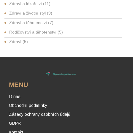
Zdraví a lékařství
(11)
Zdraví a životní styl
(9)
Zdraví a těhotenství
(7)
Rodičovství a těhotenství
(5)
Zdraví
(5)
MENU
O nás
Obchodní podmínky
Zásady ochrany osobních údajů
GDPR
Kontakt