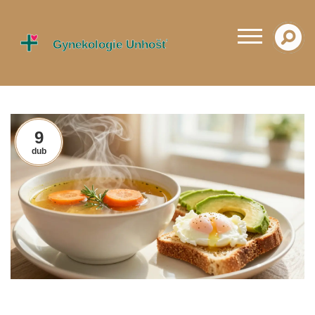
9
dub