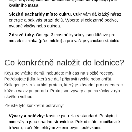
kvalitního masa.
Složité sacharidy místo cukru.
Cukr vám dá krátký náraz
energie a pak vás srazí dolů. Vyberte si celozrnné pečivo,
ovesné vločky nebo quinoa.
Zdravé tuky.
Omega-3 mastné kyseliny jsou klíčové pro
mozek miminka (přes mléko) a pro vaši psychickou stabilitu.
Co konkrétně naložit do lednice?
Když se vrátíte domů, nebudete mít čas na složité recepty.
Potřebujete jídla, která se dají připravit rychle nebo ohřát.
Kollagen
je
strukturální protein, který je zásadní pro regeneraci
kůže a vaziv po porodu
. Proto jsou vývary a pomazánky z ryb
skvělou volbou.
Zkuste tyto konkrétní potraviny:
Vývary a polévky:
Kostice jsou zlatý standard. Poskytují
minerály a jsou snadno stravitelné. Pokud máte trubičkovité
trávení, začněte lehkými zeleninovými polévkami.