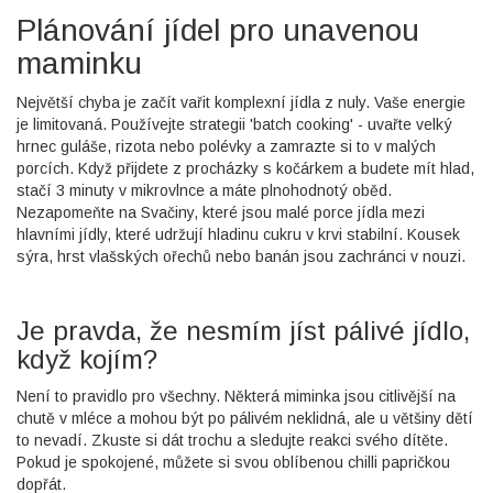
Plánování jídel pro unavenou
maminku
Největší chyba je začít vařit komplexní jídla z nuly. Vaše energie
je limitovaná. Používejte strategii 'batch cooking' - uvařte velký
hrnec guláše, rizota nebo polévky a zamrazte si to v malých
porcích. Když přijdete z procházky s kočárkem a budete mít hlad,
stačí 3 minuty v mikrovlnce a máte plnohodnotý oběd.
Nezapomeňte na
Svačiny
, které jsou
malé porce jídla mezi
hlavními jídly, které udržují hladinu cukru v krvi stabilní
. Kousek
sýra, hrst vlašských ořechů nebo banán jsou zachránci v nouzi.
Je pravda, že nesmím jíst pálivé jídlo,
když kojím?
Není to pravidlo pro všechny. Některá miminka jsou citlivější na
chutě v mléce a mohou být po pálivém neklidná, ale u většiny dětí
to nevadí. Zkuste si dát trochu a sledujte reakci svého dítěte.
Pokud je spokojené, můžete si svou oblíbenou chilli papričkou
dopřát.