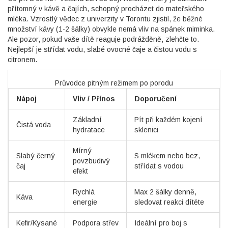
přítomný v kávě a čajích, schopný procházet do mateřského
mléka
. Vzrostlý vědec z univerzity v Torontu zjistil, že běžné
množství kávy (1-2 šálky) obvykle nemá vliv na spánek miminka.
Ale pozor, pokud vaše dítě reaguje podrážděně, zlehčte to.
Nejlepší je střídat vodu, slabé ovocné čaje a čistou vodu s
citronem.
Průvodce pitným režimem po porodu
Nápoj
Vliv / Přínos
Doporučení
Základní
Pít při každém kojení
Čistá voda
hydratace
sklenici
Mírný
Slabý černý
S mlékem nebo bez,
povzbudivý
čaj
střídat s vodou
efekt
Rychlá
Max 2 šálky denně,
Káva
energie
sledovat reakci dítěte
Kefir/Kysané
Podpora střev
Ideální pro boj s