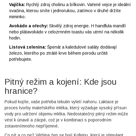
Vajíčka:
Rychlý zdroj cholinu a bílkovin. Vařené vejce je ideální
svačina, kterou sníte i jednorukou, zatímco v druhé držíte
miminko.
Avokádo a ořechy:
Skvělý zdroj energie. H handfula mandlí
nebo plátavokádo v celozrnném toastu vás utrmí na několik
hodin.
Listová zelenina:
Špenát a kaledulové saláty dodávají
železo, kterého po ztrátě krve během porodu určitě
potřebujete.
Pitný režim a kojení: Kde jsou
hranice?
Pokud kojíte, vaše potřeba tekutin vyletí nahoru.
Laktace
je
proces tvorby mateřského mléka, který vyžaduje vysoký přísun
vody pro udržení objemu mléka
. Nedostatečný pitný režim může
vést k únavě a zácpě, což je v kombinaci s poporodním
zotavenímnoho nepříjemné.
Co pít a co ne? Většina žen se bojí
Kofeinu
, který
je stimulant