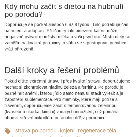
Kdy mohu začít s dietou na hubnutí
po porodu?
Doporučuje se počkat alespoň 6 až 8 týdnů. Tělo potřebuje čas
na hojení a adaptaci. Přílišno rychlé omezení kalorií může
negativně ovlivnit množství mléka a vaši psychiku. Místo diety se
zaměřte na kvalitní potraviny, a váha se s postupným pohybem
vrátí přirozeně.
Další kroky a řešení problémů
Pokud cítíte extrémní únavu i přes kvalitní stravu, doporučujeme
nechat si zkontrolovat hladinu železa a ferritinu. Po porodu je
běžné mít anémii, kterou jídlo samo nemusí stačit vyřešit a je
zapotřebí suplementace. Pro maminky, které mají potíže s
trávením, doporučujeme začít s fermentovanou zeleninou
(kvaseaná okurka, kimchi) v malých množství, což pomáhá
obnovit střevní mikroflóru po antibiotikች z porodnice.
strava po porodu
kojení
regenerace těla