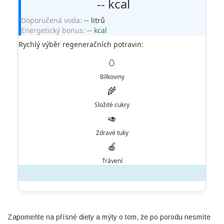
-- kcal
Doporučená voda:
-- litrů
Energetický bonus:
-- kcal
Rychlý výběr regeneračních potravin:
🥚
Bílkoviny
🌾
Složité cukry
🥑
Zdravé tuky
🍎
Trávení
Zapomeňte na přísné diety a mýty o tom, že po porodu nesmíte