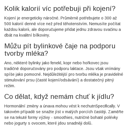
Kolik kalorií víc potřebuji při kojení?
Kojení je energeticky náročné. Průměrně potřebujete o 300 až
500 kalorií denně více než před těhotenstvím. Nemusíte počítat
každou kalorii, ale doporučujeme přidat jednu zdravou svačinu a
dbát na kvalitní bílkoviny.
Můžu pít bylinkové čaje na podporu
tvorby mléka?
Ano, některé bylinky jako fenekl, kopr nebo hořkovec jsou
tradičně doporučovány pro podporu laktace. Jsou však vnímány
spíše jako pomocné. Nejdůležitější pro tvorbu mléka je pravidelné
stimulování prsu (časté kojení/odsávání) a dostatečný pitný
režim.
Co dělat, když nemám chuť k jídlu?
Hormonální změny a únava mohou vést k nechutnSpecifically. V
takovém případě se snažte jíst v malých porcích častěji. Zaměřte
se na tekuté formy výživy - smoothies, nutričně bohaté polévky
nebo jogurty s ovocem, které jdou snadněji dolů.