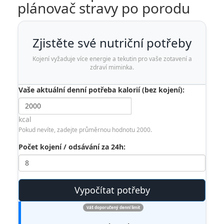
plánovač stravy po porodu
Zjistěte své nutriční potřeby
Kojení vyžaduje více energie a tekutin pro vaše zotavení a
zdraví miminka.
Vaše aktuální denní potřeba kalorií (bez kojení):
kcal
Pokud nevíte, zadejte průměrnou hodnotu 2000.
Počet kojení / odsávání za 24h:
Vypočítat potřeby
Váš doporučený denní limit