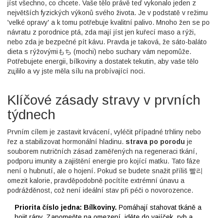
jíst všechno, co chcete. Vaše tělo právě teď vykonalo jeden z
největších fyzických výkonů svého života. Je v podstatě v režimu
'velké opravy' a k tomu potřebuje kvalitní palivo. Mnoho žen se po
návratu z porodnice ptá, zda mají jíst jen kuřecí maso a rýži,
nebo zda je bezpečné pít kávu. Pravda je taková, že sáto-baláto
dieta s rýžovýmiもち (mochi) nebo suchary vám nepomůže.
Potřebujete energii, bílkoviny a dostatek tekutin, aby vaše tělo
zціlilo a vy jste měla sílu na probívající noci.
Klíčové zásady stravy v prvních
týdnech
Prvním cílem je zastavit krvácení, vyléčit případné trhliny nebo
řez a stabilizovat hormonální hladinu.
strava po porodu
je
souborem nutričních zásad zaměřených na regeneraci tkání,
podporu imunity a zajištění energie pro kojící matku
. Tato fáze
není o hubnutí, ale o hojení. Pokud se budete snažit příliš 빨리
omezit kalorie, pravděpodobně pocítíte extrémní únavu a
podrážděnost, což není ideální stav při péči o novorozence.
Priorita číslo jedna: Bílkoviny.
Pomáhají stahovat tkáně a
hojit rány. Zapomeňte na omezení, jděte do vajíček, ryb a