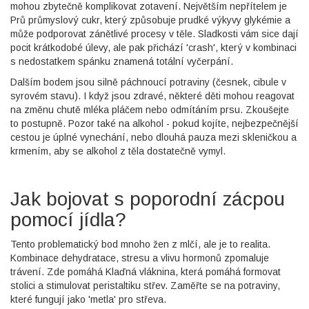
mohou zbytečně komplikovat zotavení. Největším nepřítelem je
Prů průmyslový cukr
, který
způsobuje prudké výkyvy glykémie a
může podporovat zánětlivé procesy v těle
. Sladkosti vám sice dají
pocit krátkodobé úlevy, ale pak přichází 'crash', který v kombinaci
s nedostatkem spánku znamená totální vyčerpání.
Dalším bodem jsou silně páchnoucí potraviny (česnek, cibule v
syrovém stavu). I když jsou zdravé, některé děti mohou reagovat
na změnu chutě mléka pláčem nebo odmítáním prsu. Zkoušejte
to postupně. Pozor také na alkohol - pokud kojíte, nejbezpečnější
cestou je úplné vynechání, nebo dlouhá pauza mezi skleničkou a
krmením, aby se alkohol z těla dostatečně vymyl.
Jak bojovat s poporodní zácpou
pomocí jídla?
Tento problematický bod mnoho žen z mlčí, ale je to realita.
Kombinace dehydratace, stresu a vlivu hormonů zpomaluje
trávení. Zde pomáhá
Klaďná vláknina
, která
pomáhá formovat
stolici a stimulovat peristaltiku střev
. Zaměřte se na potraviny,
které fungují jako 'metla' pro střeva.