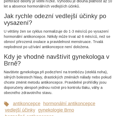
perforace dělohy je velmi nízké. Výhodou je dlouhá platnost až 10
let a absence hormonálních vedlejších účinků.
Jak rychle odezní vedlejší účinky po
vysazení?
U většiny žen se cyklus normalizuje do 1-3 měsíců po vysazení
hormonální antikoncepce. Někdy může trvat až 6 měsíců, než se
obnoví přirozená ovulace a pravidelnost menstruace. Trvalá
neplodnost po užívání antikoncepce není doložena.
Kdy je vhodné navštívit gynekologa v
Brně?
Navštivte gynekologa při podezření na trombózu (oteklá noha),
silných bolestech hlavy, drastických změnách nálady nebo pokud
chcete změnit metodu antikoncepce. Pravidelné prohlídky jsou
doporučeny alespoň jednou ročně pro kontrolu tlaku, váhy a
obecného zdravotního stavu.
antikoncepce
hormonální antikoncepce
vedlejší účinky
gynekologie Brno