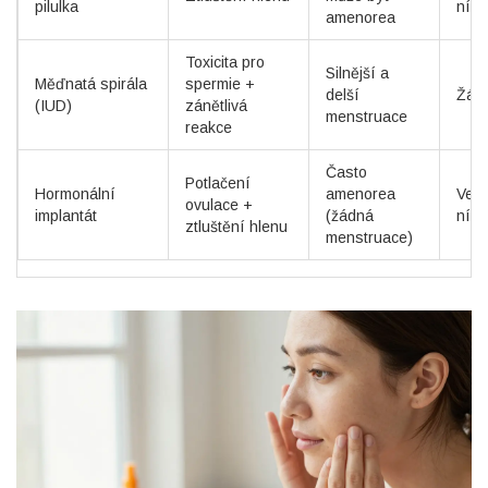
pilulka
nízk
amenorea
Toxicita pro
Silnější a
Měďnatá spirála
spermie +
delší
Žád
(IUD)
zánětlivá
menstruace
reakce
Často
Potlačení
Hormonální
amenorea
Velm
ovulace +
implantát
(žádná
nízk
ztluštění hlenu
menstruace)