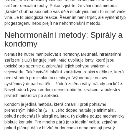
snížení sexuální touhy. Pokud zjistíte, že vám daná metoda
„krade“ chuť na sex nebo vás dělá smutnými, není to nutně vaše
vina. Je to biologická reakce. Řešením není trpět, ale vyměnit typ
progestagenu nebo přejít na nehormonální metodu.
Nehormonální metody: Spirály a
kondomy
Nemusíte nutně manipulovat s hormony.
Měďnatá intrauterinní
zařízení (IUD)
funguje jinak. Měď uvolňuje ionty, které jsou
toxické pro spermie a zabraňují jejich pohybu směrem k
vejcovodu. Také vytváří lokální zánětlivou reakci v děloze, která
není vhodná pro implantaci embrya. Výhodou je nulový
systémový dopad na tělo - žádná změna váhy, nálady ani kůže.
Nevýhodou bývá zesílení menstruačního krvácení a bolesti v
prvních měsících po aplikaci.
Kondom je jediná metoda, která chrání i proti pohlavně
přenosným infekcím (STI). Jeho dopad na tělo je minimální,
pokud nedochází k alergii na latex. Fyzikálně pouze mechanicky
blokuje kontakt. Pro mnoho párů je to ideální volba, zejména
pokud plánují děti v blízké budoucnosti nebo nemají pevný