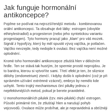
Jak funguje hormonální
antikoncepce?
Pojďme se podívat na nejrozšířenější metodu -
kombinovanou
orální antikoncepci
. Ta obsahuje dvě látky:
estrogen
(obvykle
ethinylestradiol) a
progesteron
(nebo jeho syntetickou variantu
progestagen). Tyto hormony pracují jako „klam“ pro váš mozek.
Signál z hypofýzy, který by měl spustit vývoj vajíčka, je potlačen.
Vajíčko nevzejde, tedy nedojde k ovulaci. Bez vajíčka není možné
oplodnění.
Kromě toho hormonální antikoncepce ztlušťá hlen v děložním
hrdle. Ten se stává tak hustým, že spermie prostě neprojdou. Je
to bariéra, kterou si vytvoříte sami. Třetí efekt je ten, že sliznice
dělohy (endometrium) ztenčí. I kdyby došlo k oplodnění (což je při
správném užívání extrémně vzácné), embryo by nemělo kde
uchytit. Tento trojitý mechanismus činí pilulky jednou z
nejefektivnějších metod, pokud je berete pravidelně.
U monohormonálních pilulek (tzv. mini-pilulek) chybí estrogen.
Působí primárně tím, že ztlušťají hlen a narušují pohyb
vejcovodů. Ovulace může probíhat, ale je nepravidelná a obtížněji