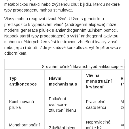
metabolickou reakci nebo zvýšenou chuť k jídlu, kterou některé
typy progestagenu mohou stimulovat.
Vlasy mohou reagovat dvouběžně. U žen s genetickou
predispozicí k vypadávání vlasů (androgenní alopecie) může
moderní generace pilulek s antiandrogenním účinkem pomoci.
Naopak starší typy progestagenů s vyšší androgenní aktivitou
mohou u některých žen vést k mírnému zhoršení kvality vlasů
nebo jejich řídnutí. Zde je klíčové konzultovat výběr přípravku s
odborníkem.
Srovnání účinků hlavních typů antikoncepce na 
Vliv na
Typ
Hlavní
Rizi
menstruační
antikoncepce
mechanismus
tro
krvácení
Potlačení
Kombinovaná
Pravidelné,
Mír
ovulace +
pilulka
často lehčí
zvý
ztluštění hlenu
Nepravidelné,
Monohormonální
Velm
Ztluštění hlenu
může být