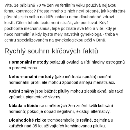
Víte, že přibližně 70 % žen ve fertilním věku používá nějakou
formu kontracce? Přesto mnoho z nich neví přesně, jak konkrétně
působí jejich volba na kůži, náladu nebo dlouhodobé zdraví
kostí. Cílem tohoto textu není strašit, ale posilovat. Když
pochopíte mechanismus, lépe poznáte své tělo a víte, kdy je
něco normální a kdy byste měly navštívit gynekologa - třeba v
centru specializovaném na
gynekologickou péči v Brně
.
Rychlý souhrn klíčových faktů
Hormonální metody
potlačují ovulaci a řídí hladiny estrogenů
a progesteronu.
Nehormonální metody
(jako měďnatá spirála) nemění
hormonální profil, ale mohou způsobit silnější menstruaci.
Kožní změny
jsou běžné: pilulky mohou zlepšit akné, ale také
způsobit pigmentové skvrny.
Nálada a libido
se u některých žen změní kvůli kolísání
hormonů; pokud je dopad negativní, existují alternativy.
Dlouhodobé riziko
tromboembolie je reálné, zejména u
kuřaček nad 35 let užívajících kombinovanou pilulku.