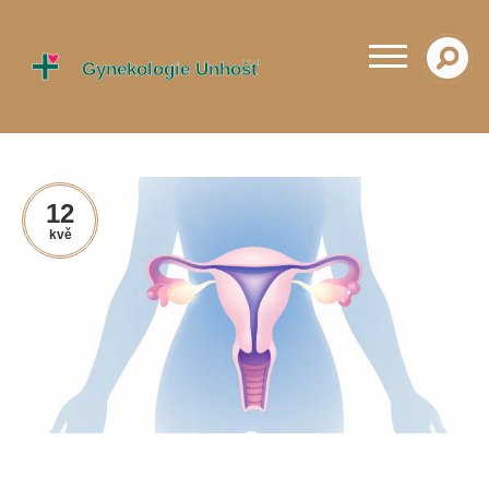
12
kvě