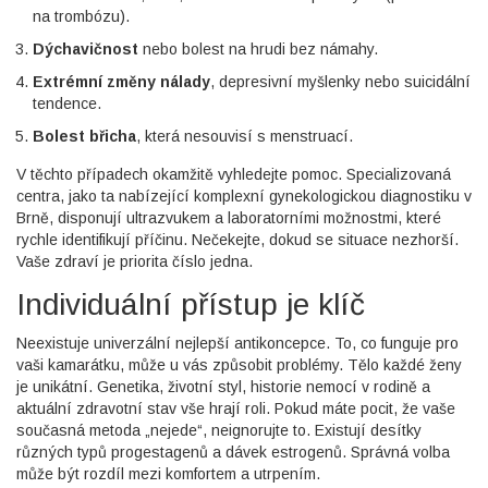
na trombózu).
Dýchavičnost
nebo bolest na hrudi bez námahy.
Extrémní změny nálady
, depresivní myšlenky nebo suicidální
tendence.
Bolest břicha
, která nesouvisí s menstruací.
V těchto případech okamžitě vyhledejte pomoc. Specializovaná
centra, jako ta nabízející komplexní
gynekologickou diagnostiku v
Brně
, disponují ultrazvukem a laboratorními možnostmi, které
rychle identifikují příčinu. Nečekejte, dokud se situace nezhorší.
Vaše zdraví je priorita číslo jedna.
Individuální přístup je klíč
Neexistuje univerzální nejlepší antikoncepce. To, co funguje pro
vaši kamarátku, může u vás způsobit problémy. Tělo každé ženy
je unikátní. Genetika, životní styl, historie nemocí v rodině a
aktuální zdravotní stav vše hrají roli. Pokud máte pocit, že vaše
současná metoda „nejede“, neignorujte to. Existují desítky
různých typů progestagenů a dávek estrogenů. Správná volba
může být rozdíl mezi komfortem a utrpením.