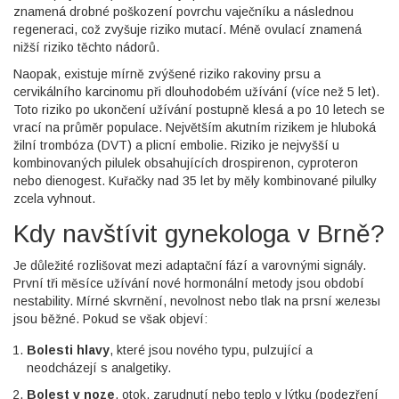
znamená drobné poškození povrchu vaječníku a následnou
regeneraci, což zvyšuje riziko mutací. Méně ovulací znamená
nižší riziko těchto nádorů.
Naopak, existuje mírně zvýšené riziko rakoviny prsu a
cervikálního karcinomu při dlouhodobém užívání (více než 5 let).
Toto riziko po ukončení užívání postupně klesá a po 10 letech se
vrací na průměr populace. Největším akutním rizikem je hluboká
žilní trombóza (DVT) a plicní embolie. Riziko je nejvyšší u
kombinovaných pilulek obsahujících drospirenon, cyproteron
nebo dienogest. Kuřačky nad 35 let by měly kombinované pilulky
zcela vyhnout.
Kdy navštívit gynekologa v Brně?
Je důležité rozlišovat mezi adaptační fází a varovnými signály.
První tři měsíce užívání nové hormonální metody jsou období
nestability. Mírné skvrnění, nevolnost nebo tlak na prsní железы
jsou běžné. Pokud se však objeví:
Bolesti hlavy
, které jsou nového typu, pulzující a
neodcházejí s analgetiky.
Bolest v noze
, otok, zarudnutí nebo teplo v lýtku (podezření