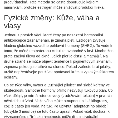
předvídatelná. Tato metoda se často doporučuje kojícím
maminkám, protože estrogen může snižovat produkci mléka.
Fyzické změny: Kůže, váha a
vlasy
Jednou z prvních věcí, které ženy po nasazení hormonální
antikoncepce zaznamenají, je změna pleti. Estrogen zvyšuje
hladinu globulinu vazacího pohlavní hormony (SHBG). To vede k
tomu, že méně testosteranu cirkuluje svobodně v krvi. Mnoho žen
proto zažívá úlevu od akné. Jejich pleť je čistší a matnější. Na
druhé straně se může objevit tendence k pigmentovým skvrnám,
zejména pokud jste citlivé na slunce. Pokud začnete brát pilulky,
určitě nepřestávejte používat opaľovací krém s vysokým faktorem
ochrany.
Co se týče váhy, mýtus o „tučnějící pilulce“ má slabé kořeny ve
skutečnosti. Samotné hormony přímo nezvyšují tukovou tkáň. Co
však dělají, je mírná retence vody (zadržování tekutin) v prvních
měsících užívání. Vaše váha může stoupnout o 1-2 kilogramy,
což je často jen voda, ne tuk. Po uplynutí adaptačního období
(obvykle 3 měsíce) se toto často upraví. Pokud však dochází k
významnému přírůstku hmotnosti, může jít o individuální