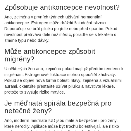
Způsobuje antikoncepce nevolnost?
Ano, zejména v prvních týdnech užívání hormonální
antikoncepce. Estrogen může dráždit žaludeční sliznici.
Doporučuje se brát pilulku po jídle nebo před spaním. Pokud
nevolnost přetrvává déle než měsíc, poraďte se s lékařem o
změně typu nebo dávky.
Může antikoncepce způsobit
migrény?
U některých žen ano, zejména pokud mají již předtím tendenci k
migrénám. Estrogenové fluktuace mohou spouštět záchvaty.
Pokud se objeví nová forma bolesti hlavy, zejména s vizuálními
aurami, okamžitě přestaňte užívat pilulku a navštivte lékaře,
protože to zvyšuje riziko mrtvice.
Je měďnatá spirála bezpečná pro
netečné ženy?
Ano, moderní měďnaté IUD jsou malé a bezpečné i pro ženy,
které nerodily. Aplikace může být trochu bolestivější, ale riziko