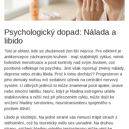
Psychologický dopad: Nálada a
libido
Toto je oblast, kde se zkušenosti žen liší nejvíce. Pro některé je
antikoncepce záchranným kruhem - mají stabilnější cyklus, méně
bolestivé menstruace a pocit kontroly nad svým životem, což
pozitivně reflektuje na psychiku. Jiné však reportují změny nálady,
deprese nebo ztrátu libida. Proč k tomu dochází? Progesteron a
jeho derivaty mohou mít sedativní účinek na centrální nervový
systém. U citlivých jedinců to může znamenat pocit apatie, únave
nebo emoční labilitu. Navíc, když je hladina estrogenu uměle
stabilizována a nižší než při přirozeném cyklu, může dojít ke
snížení hladiny serotoninu, neurotransmiteru spojeného s
pocitem štěstí.
Libido je složitější. Na jedné straně vás nemusí trápit strach z
otěhotnění, což by teoreticky mělo sex usnadnit. Na druhou
stranu, snížení hladiny volného testosteronu může vést ke