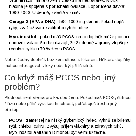
Vitamín D3
- mnoho žen v Česku má nedostatek. Nízká
hladina je spojena s poruchami ovulace. Doporučená dávka:
1000-2000 IU denně, zvláště v zimě.
Omega-3 (EPA a DHA)
- 500-1000 mg denně. Pokud nejíš
ryby, zvaž užívání kvalitního rybího oleje.
Myo-inositol
- pokud máš PCOS, tento doplněk může pomoci
obnovit ovulaci. Studie ukazují, že 2x denně 4 gramy zlepšuje
regulaci cyklu u 70 % žen s PCOS.
Neber žádný doplněk bez konzultace s lékařem. Některé doplňky
mohou interagovat s léky nebo být příliš silné.
Co když máš PCOS nebo jiný
problém?
Plodnost není stejná pro každou ženu. Pokud máš PCOS, štítnou
žlázu nebo příliš vysokou hmotnost, potřebuješ trochu jiný
přístup:
PCOS
- zamersej na nízký glykemický index. Vyhně se bílému
rýži, chlebu, cukru. Zvyšuj příjem vlákniny a zdravých tuků.
Myo-inositol a vitamín D mohou být velmi užitečné.