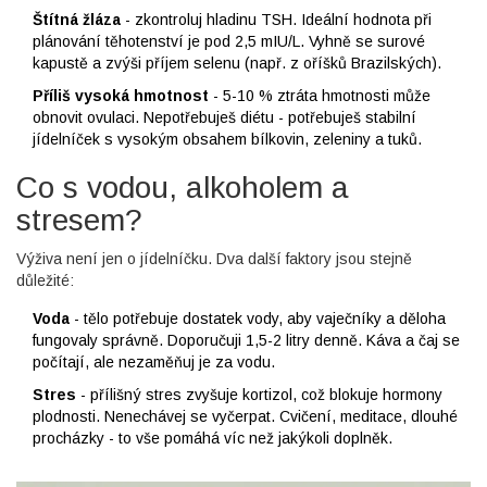
Štítná žláza
- zkontroluj hladinu TSH. Ideální hodnota při
plánování těhotenství je pod 2,5 mIU/L. Vyhně se surové
kapustě a zvýši příjem selenu (např. z oříšků Brazilských).
Příliš vysoká hmotnost
- 5-10 % ztráta hmotnosti může
obnovit ovulaci. Nepotřebuješ diétu - potřebuješ stabilní
jídelníček s vysokým obsahem bílkovin, zeleniny a tuků.
Co s vodou, alkoholem a
stresem?
Výživa není jen o jídelníčku. Dva další faktory jsou stejně
důležité:
Voda
- tělo potřebuje dostatek vody, aby vaječníky a děloha
fungovaly správně. Doporučuji 1,5-2 litry denně. Káva a čaj se
počítají, ale nezaměňuj je za vodu.
Stres
- přílišný stres zvyšuje kortizol, což blokuje hormony
plodnosti. Nenechávej se vyčerpat. Cvičení, meditace, dlouhé
procházky - to vše pomáhá víc než jakýkoli doplněk.