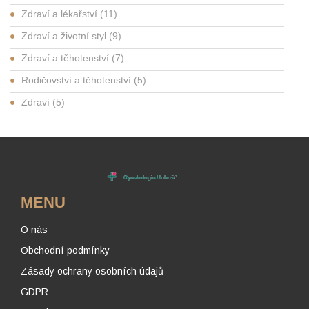
Zdraví a lékařství
(11)
Zdraví a životní styl
(9)
Zdraví a těhotenství
(7)
Rodičovství a těhotenství
(5)
Zdraví
(5)
MENU
O nás
Obchodní podmínky
Zásady ochrany osobních údajů
GDPR