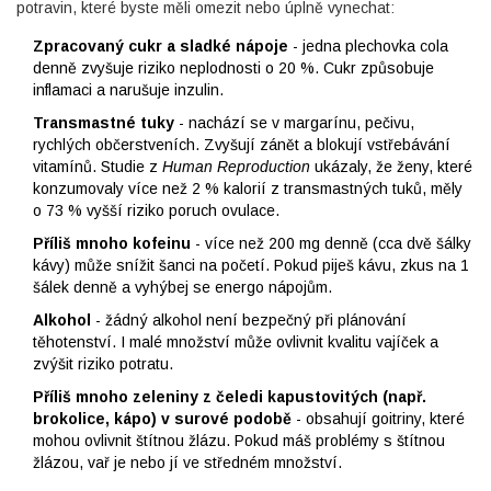
potravin, které byste měli omezit nebo úplně vynechat:
Zpracovaný cukr a sladké nápoje
- jedna plechovka cola
denně zvyšuje riziko neplodnosti o 20 %. Cukr způsobuje
inflamaci a narušuje inzulin.
Transmastné tuky
- nachází se v margarínu, pečivu,
rychlých občerstveních. Zvyšují zánět a blokují vstřebávání
vitamínů. Studie z
Human Reproduction
ukázaly, že ženy, které
konzumovaly více než 2 % kalorií z transmastných tuků, měly
o 73 % vyšší riziko poruch ovulace.
Příliš mnoho kofeinu
- více než 200 mg denně (cca dvě šálky
kávy) může snížit šanci na početí. Pokud piješ kávu, zkus na 1
šálek denně a vyhýbej se energo nápojům.
Alkohol
- žádný alkohol není bezpečný při plánování
těhotenství. I malé množství může ovlivnit kvalitu vajíček a
zvýšit riziko potratu.
Příliš mnoho zeleniny z čeledi kapustovitých (např.
brokolice, kápo) v surové podobě
- obsahují goitriny, které
mohou ovlivnit štítnou žlázu. Pokud máš problémy s štítnou
žlázou, vař je nebo jí ve středném množství.