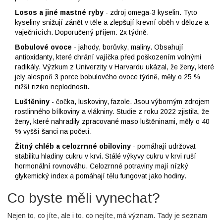
Losos a jiné mastné ryby
- zdroj omega-3 kyselin. Tyto
kyseliny snižují zánět v těle a zlepšují krevní oběh v děloze a
vaječnících. Doporučený příjem: 2x týdně.
Bobulové ovoce
- jahody, borůvky, maliny. Obsahují
antioxidanty, které chrání vajíčka před poškozením volnými
radikály. Výzkum z Univerzity v Harvardu ukázal, že ženy, které
jely alespoň 3 porce bobulového ovoce týdně, měly o 25 %
nižší riziko neplodnosti.
Luštěniny
- čočka, luskoviny, fazole. Jsou výborným zdrojem
rostlinného bílkoviny a vlákniny. Studie z roku 2022 zjistila, že
ženy, které nahradily zpracované maso luštěninami, měly o 40
% vyšší šanci na početí.
Žitný chléb a celozrnné obiloviny
- pomáhají udržovat
stabilitu hladiny cukru v krvi. Stálé výkyvy cukru v krvi ruší
hormonální rovnováhu. Celozrnné potraviny mají nízký
glykemický index a pomáhají tělu fungovat jako hodiny.
Co byste měli vynechat?
Nejen to, co jíte, ale i to, co nejíte, má význam. Tady je seznam