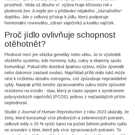
prostředí. Věda už dlouho ví: výživa hraje klíčovou roli v
plodnosti žen. A nejde jen o přidávání nějakého „zázračného“
doplňku. Jde o celkový přístup k jídlu, který podporuje
hormonální rovnováhu, zdraví vaječníků a kvalitu vajíček.
Proč jídlo ovlivňuje schopnost
otěhotnět?
Plodnost není jen otázka genetiky nebo věku. Je to výsledek
složitého systému, kde hormony, tuky, cukry a vitamíny spolu
komunikují. Pokud tělo dostává špatnou výživu, může zpomalit
nebo dokonce zastavit ovulaci. Například příliš málo tuků může
vést k nízkému obsahu estrogenu, což způsobuje nepravidelné
cykly. Naopak příliš mnoho zpracovaného cukru může způsobit
rezistenci na inzulin - stav, který je často spojen s syndromem
polycystických vaječníků (PCOS), jednou z nejčastějších příčin
neplodnosti.
Studie z
Journal of Human Reproduction
z roku 2023 ukázaly, že
ženy, které konzumují více plodových a zeleninových potravin,
celkově měly o 20 % vyšší šanci na početí během jednoho cyklu
ve srovnání s těmi, které jely více zpracovaných potravin. To