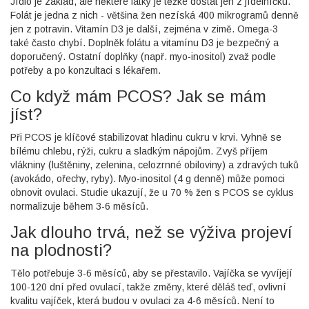
Jídlo je základ, ale některé látky je těžké dostat jen z jídelníčku.
Folát je jedna z nich - většina žen nezíská 400 mikrogramů denně
jen z potravin. Vitamín D3 je další, zejména v zimě. Omega-3
také často chybí. Doplněk folátu a vitamínu D3 je bezpečný a
doporučený. Ostatní doplňky (např. myo-inositol) zvaž podle
potřeby a po konzultaci s lékařem.
Co když mám PCOS? Jak se mám
jíst?
Při PCOS je klíčové stabilizovat hladinu cukru v krvi. Vyhně se
bílému chlebu, rýži, cukru a sladkým nápojům. Zvyš příjem
vlákniny (luštěniny, zelenina, celozrnné obiloviny) a zdravých tuků
(avokádo, ořechy, ryby). Myo-inositol (4 g denně) může pomoci
obnovit ovulaci. Studie ukazují, že u 70 % žen s PCOS se cyklus
normalizuje během 3-6 měsíců.
Jak dlouho trvá, než se výživa projeví
na plodnosti?
Tělo potřebuje 3-6 měsíců, aby se přestavilo. Vajíčka se vyvíjejí
100-120 dní před ovulací, takže změny, které děláš teď, ovlivní
kvalitu vajíček, která budou v ovulaci za 4-6 měsíců. Není to