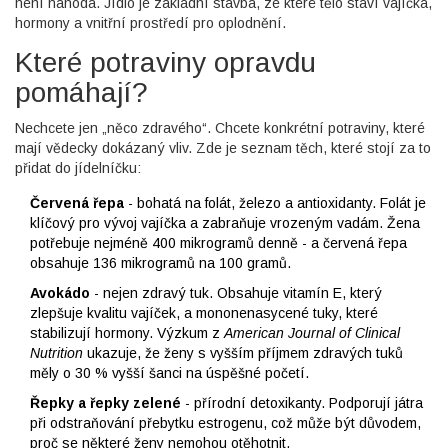
není náhoda. Jídlo je základní stavba, ze které tělo staví vajíčka,
hormony a vnitřní prostředí pro oplodnění.
Které potraviny opravdu
pomáhají?
Nechcete jen „něco zdravého“. Chcete konkrétní potraviny, které
mají vědecky dokázaný vliv. Zde je seznam těch, které stojí za to
přidat do jídelníčku:
Červená řepa
- bohatá na folát, železo a antioxidanty. Folát je
klíčový pro vývoj vajíčka a zabraňuje vrozeným vadám. Žena
potřebuje nejméně 400 mikrogramů denně - a červená řepa
obsahuje 136 mikrogramů na 100 gramů.
Avokádo
- nejen zdravý tuk. Obsahuje vitamín E, který
zlepšuje kvalitu vajíček, a mononenasycené tuky, které
stabilizují hormony. Výzkum z
American Journal of Clinical
Nutrition
ukazuje, že ženy s vyšším příjmem zdravých tuků
měly o 30 % vyšší šanci na úspěšné početí.
Řepky a řepky zelené
- přírodní detoxikanty. Podporují játra
při odstraňování přebytku estrogenu, což může být důvodem,
proč se některé ženy nemohou otěhotnit.