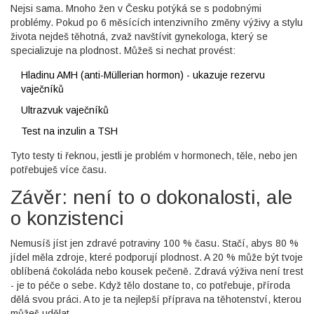
Nejsi sama. Mnoho žen v Česku potýká se s podobnými
problémy. Pokud po 6 měsících intenzivního změny výživy a stylu
života nejdeš těhotná, zvaž navštívit gynekologa, který se
specializuje na plodnost. Můžeš si nechat provést:
Hladinu AMH (anti-Müllerian hormon) - ukazuje rezervu
vaječníků
Ultrazvuk vaječníků
Test na inzulin a TSH
Tyto testy ti řeknou, jestli je problém v hormonech, těle, nebo jen
potřebuješ více času.
Závěr: není to o dokonalosti, ale
o konzistenci
Nemusíš jíst jen zdravé potraviny 100 % času. Stačí, abys 80 %
jídel měla zdroje, které podporují plodnost. A 20 % může být tvoje
oblíbená čokoláda nebo kousek pečeně. Zdravá výživa není trest
- je to péče o sebe. Když tělo dostane to, co potřebuje, příroda
dělá svou práci. A to je ta nejlepší příprava na těhotenství, kterou
můžeš udělat.