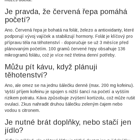
Je pravda, že červená řepa pomáhá
početí?
Ano. Červená řepa je bohatá na folát, železo a antioxidanty, které
podporují vývoj vajíček a stabilizují hormony. Folát je klíčový pro
přípravu těla na těhotenství - doporučuje se už 3 měsíce před
plánovaným početím. 100 gramů červené řepy obsahuje 136
mikrogramů folátu, což je více než třetina denní potřeby.
Můžu pít kávu, když plánuji
těhotenství?
Ano, ale omez se na jednu šálečku denně (max. 200 mg kofeinu).
Vyšší příjem kofeinu je spojen s nižší šancí na početí a vyšším
rizikem potratu. Káva způsobuje zvýšení kortizolu, což může rušit
ovulaci. Zkus nahradit druhou šálečku zeleným čajem nebo
vodou s citronem.
Je nutné brát doplňky, nebo stačí jen
jídlo?