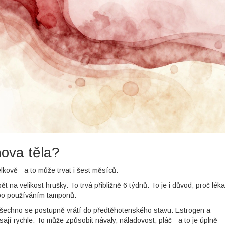
nova těla?
lkově - a to může trvat i šest měsíců.
na velikost hrušky. To trvá přibližně 6 týdnů. To je i důvod, proč léka
ebo používáním tamponů.
- všechno se postupně vrátí do předtěhotenského stavu. Estrogen a
ají rychle. To může způsobit návaly, náladovost, pláč - a to je úplně