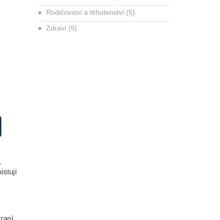
Rodičovství a těhotenství
(5)
Zdraví
(5)
.
istují
traní