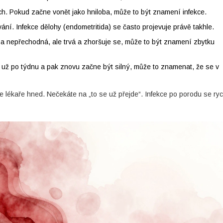
. Pokud začne vonět jako hniloba, může to být znamení infekce.
ní. Infekce dělohy (endometritida) se často projevuje právě takhle.
a nepřechodná, ale trvá a zhoršuje se, může to být znamení zbytku
už po týdnu a pak znovu začne být silný, může to znamenat, že se v
te lékaře hned. Nečekáte na „to se už přejde“. Infekce po porodu se ryc