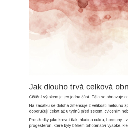
Jak dlouho trvá celková ob
Čištění výtokem je jen jedna část. Tělo se obnovuje ce
Na začátku se děloha zmenšuje z velikosti melounu zpět 
doporučují čekat až 6 týdnů před sexem, cvičením n
Prostředky jako krevní tlak, hladina cukru, hormony 
progesteron, které byly během těhotenství vysoké, kles