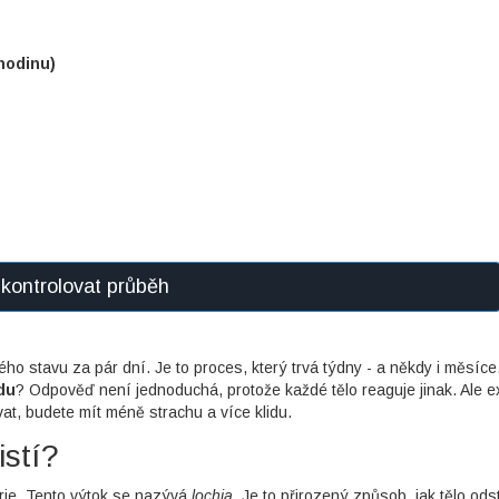
 hodinu)
kontrolovat průběh
ho stavu za pár dní. Je to proces, který trvá týdny - a někdy i měsíce
du
? Odpověď není jednoduchá, protože každé tělo reaguje jinak. Ale ex
vat, budete mít méně strachu a více klidu.
istí?
erie. Tento výtok se nazývá
lochia
. Je to přirozený způsob, jak tělo ods