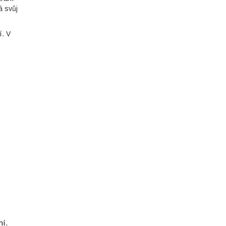
á svůj
í. V
ní.