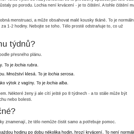
taly po porodu. Lochia není krvácení - je to čištění. A tohle čištění m
odobná menstruaci, a může obsahovat malé kousky tkáně. To je normáln
a 1-2 hodiny. Nebojte se toho. Tělo prostě odstraňuje to, co už
hu týdnů?
 podle přesného plánu.
y. To je
lochia rubra
.
u. Množství klesá. To je
lochia serosa
.
ako výtok z vagíny. To je
lochia alba
.
em. Některé ženy ji ale cítí ještě po 8 týdnech - a to stále může být
chu nebo bolesti.
ečné?
ky znamenají, že tělo nemůže čistit samo a potřebuje pomoc.
aždou hodinu po dobu několika hodin, hrozí krvácení. To není normál