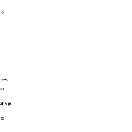
3-6
a
cest.
ích
oha je
jte