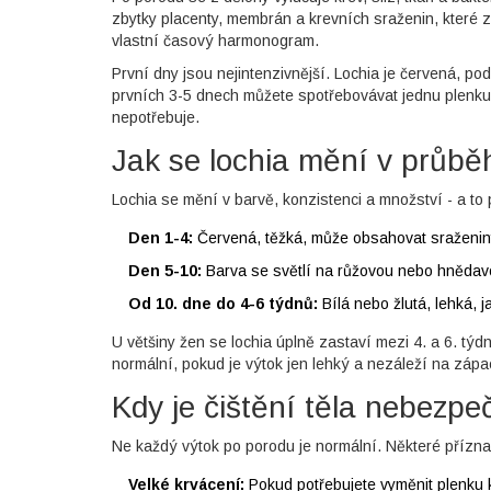
zbytky placenty, membrán a krevních sraženin, které zůs
vlastní časový harmonogram.
První dny jsou nejintenzivnější. Lochia je červená, p
prvních 3-5 dnech můžete spotřebovávat jednu plenku z
nepotřebuje.
Jak se lochia mění v průbě
Lochia se mění v barvě, konzistenci a množství - a to
Den 1-4:
Červená, těžká, může obsahovat sraženin
Den 5-10:
Barva se světlí na růžovou nebo hnědavo
Od 10. dne do 4-6 týdnů:
Bílá nebo žlutá, lehká, j
U většiny žen se lochia úplně zastaví mezi 4. a 6. týdn
normální, pokud je výtok jen lehký a nezáleží na zápa
Kdy je čištění těla nebezp
Ne každý výtok po porodu je normální. Některé přízna
Velké krvácení:
Pokud potřebujete vyměnit plenku k