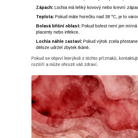
Zápach:
Lochia má lehký kovový nebo krevní zápach
Teplota:
Pokud máte horečku nad 38 °C, je to varová
Bolavá břišní oblast:
Pokud bolest není jen mírná 
placenty nebo infekce.
Lochia náhle zastaví:
Pokud výtok zcela přestane 
děloze udržel zbytek tkáně.
Pokud se objeví kterýkoli z těchto příznaků, kontaktuj
rozšíří a může ohrozit váš zdraví.