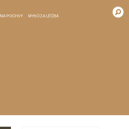
INA POCHVY
MYKÓZA LÉČBA