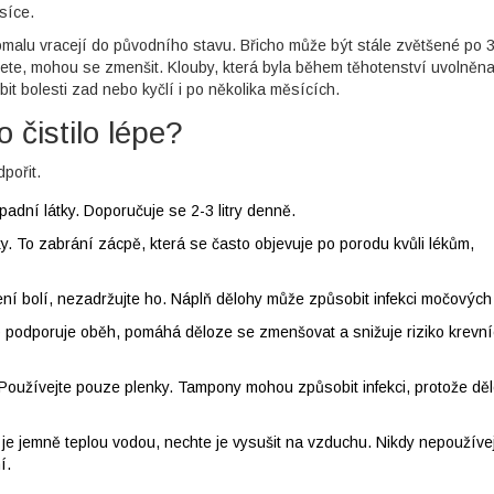
síce.
pomalu vracejí do původního stavu. Břicho může být stále zvětšené po 
jete, mohou se zmenšit. Klouby, která byla během těhotenství uvolněn
t bolesti zad nebo kyčlí i po několika měsících.
 čistilo lépe?
pořit.
dní látky. Doporučuje se 2-3 litry denně.
. To zabrání zácpě, která se často objevuje po porodu kvůli lékům,
í bolí, nezadržujte ho. Náplň dělohy může způsobit infekci močových 
 podporuje oběh, pomáhá děloze se zmenšovat a snižuje riziko krevn
Používejte pouze plenky. Tampony mohou způsobit infekci, protože děl
 je jemně teplou vodou, nechte je vysušit na vzduchu. Nikdy nepoužíve
í.