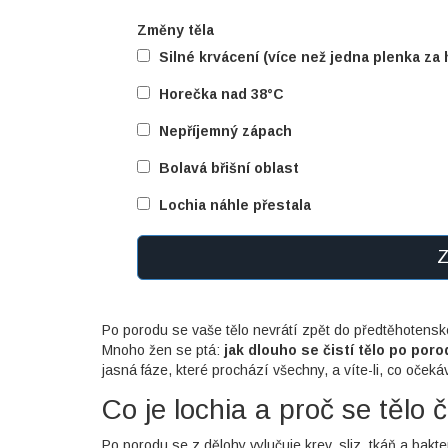
Změny těla
Silné krvácení (více než jedna plenka za
Horečka nad 38°C
Nepříjemný zápach
Bolavá břišní oblast
Lochia náhle přestala
Z
Po porodu se vaše tělo nevrátí zpět do předtěhotenské
Mnoho žen se ptá:
jak dlouho se čistí tělo po poro
jasná fáze, které prochází všechny, a víte-li, co očeká
Co je lochia a proč se tělo č
Po porodu se z dělohy vylučuje krev, sliz, tkáň a bakt