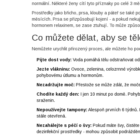
normální. Některé ženy cítí tyto příznaky po celé 3 mě
Prostředky jako břicho, prsa, klouby a páteř se také 
měsících. Prsa se přizpůsobují kojení - a pokud neku
hormonem relaxinem, se zase ztuhují. To může způsobi
Co můžete dělat, aby se tělo
Nemůžete urychlit přirozený proces, ale můžete ho pod
Pijte dost vody:
Voda pomáhá tělu odstraňovat odpa
Jezte vlákninu:
Ovoce, zelenina, celozrnné výrobky
pohybovému útlumu a hormonům.
Nezadržujte moč:
Přestože se může zdát, že močen
Chodíte každý den:
I jen 10 minut po domě. Pohyb
sraženin.
Nepoužívejte tampony:
Alespoň prvních 6 týdnů. 
stále otevřená.
Nezahálejte s péčí o švy:
Pokud máte švy, čistěte
dezinfekční prostředky - mohou způsobit podrážděn