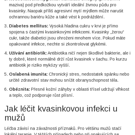
maziva) pod předkožkou vytváří ideální živnou půdu pro
kvasinky. Naopak příliš agresivní mytí mýdlem může narušit
ochrannou bariéru kůže a také vést k podráždění.
Diabetes mellitus:
Vysoká hladina cukru v krvi je přímo
spojena s častými kvasinkovými infekcemi. Kvasinky „žerou“
cukr, takže diabetici jsou ohroženi mnohem více. Pokud máte
opakované infekce, nechte si zkontrolovat glykémii.
Užívání antibiotik:
Antibiotika ničí nejen škodlivé bakterie, ale i
ty dobré, které normálně drží růst kvasinek v šachu. Po kurzu
antibiotik je riziko mykózy vyšší.
Oslabená imunita:
Chronický stres, nedostatek spánku nebo
určité zdravotní stav mohou snížit obranyschopnost těla.
Obéznita:
Přesné kožní záhyby v oblasti třísel udržují vlhkost
a teplo, což podporuje růst plísní.
Jak léčit kvasinkovou infekci u
mužů
Léčba závisí na závažnosti příznaků. Pro většinu mužů stačí
lokální terapie. V těžších případech nebo při opakujících se