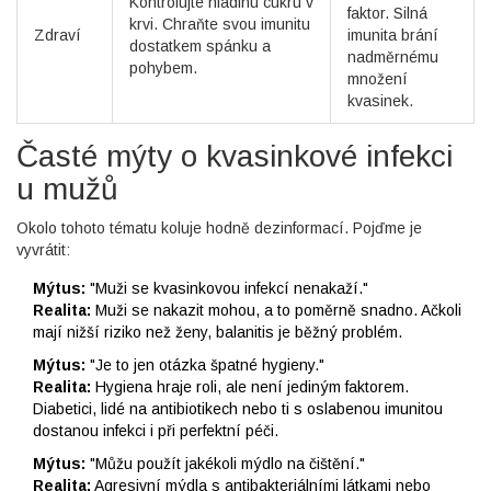
Kontrolujte hladinu cukru v
faktor. Silná
krvi. Chraňte svou imunitu
Zdraví
imunita brání
dostatkem spánku a
nadměrnému
pohybem.
množení
kvasinek.
Časté mýty o kvasinkové infekci
u mužů
Okolo tohoto tématu koluje hodně dezinformací. Pojďme je
vyvrátit:
Mýtus:
"Muži se kvasinkovou infekcí nenakaží."
Realita:
Muži se nakazit mohou, a to poměrně snadno. Ačkoli
mají nižší riziko než ženy, balanitis je běžný problém.
Mýtus:
"Je to jen otázka špatné hygieny."
Realita:
Hygiena hraje roli, ale není jediným faktorem.
Diabetici, lidé na antibiotikech nebo ti s oslabenou imunitou
dostanou infekci i při perfektní péči.
Mýtus:
"Můžu použít jakékoli mýdlo na čištění."
Realita:
Agresivní mýdla s antibakteriálními látkami nebo