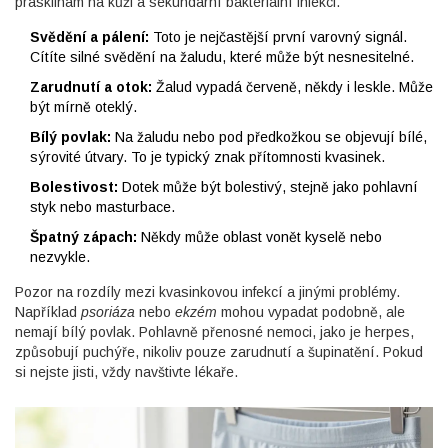
prasklinám na kůži a sekundární bakteriální infekci.
Svědění a pálení:
Toto je nejčastější první varovný signál.
Cítíte silné svědění na žaludu, které může být nesnesitelné.
Zarudnutí a otok:
Žalud vypadá červeně, někdy i leskle. Může
být mírně oteklý.
Bílý povlak:
Na žaludu nebo pod předkožkou se objevují bílé,
sýrovité útvary. To je typický znak přítomnosti kvasinek.
Bolestivost:
Dotek může být bolestivý, stejně jako pohlavní
styk nebo masturbace.
Špatný zápach:
Někdy může oblast vonět kyselě nebo
nezvykle.
Pozor na rozdíly mezi kvasinkovou infekcí a jinými problémy.
Například
psoriáza
nebo
ekzém
mohou vypadat podobně, ale
nemají bílý povlak. Pohlavně přenosné nemoci, jako je herpes,
způsobují puchýře, nikoliv pouze zarudnutí a šupinatění. Pokud
si nejste jisti, vždy navštivte lékaře.