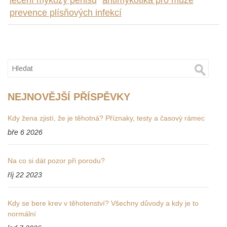
léčení mykózy penisu
antimykotika pro muže
prevence plísňových infekcí
NEJNOVĚJŠÍ PŘÍSPĚVKY
Kdy žena zjistí, že je těhotná? Příznaky, testy a časový rámec
bře 6 2026
Na co si dát pozor při porodu?
říj 22 2023
Kdy se bere krev v těhotenství? Všechny důvody a kdy je to
normální