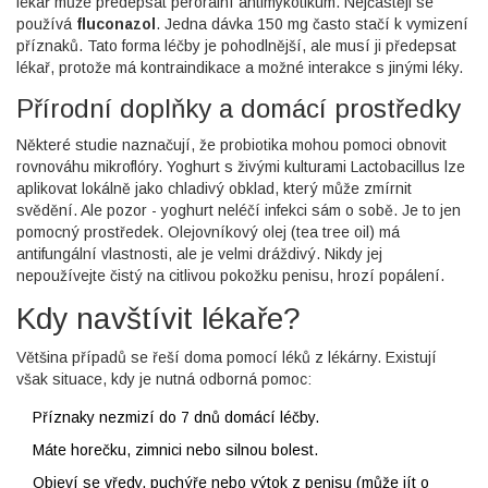
lékař může předepsat perorální antimykotikum. Nejčastěji se
používá
fluconazol
. Jedna dávka 150 mg často stačí k vymizení
příznaků. Tato forma léčby je pohodlnější, ale musí ji předepsat
lékař, protože má kontraindikace a možné interakce s jinými léky.
Přírodní doplňky a domácí prostředky
Některé studie naznačují, že probiotika mohou pomoci obnovit
rovnováhu mikroflóry. Yoghurt s živými kulturami Lactobacillus lze
aplikovat lokálně jako chladivý obklad, který může zmírnit
svědění. Ale pozor - yoghurt neléčí infekci sám o sobě. Je to jen
pomocný prostředek. Olejovníkový olej (tea tree oil) má
antifungální vlastnosti, ale je velmi dráždivý. Nikdy jej
nepoužívejte čistý na citlivou pokožku penisu, hrozí popálení.
Kdy navštívit lékaře?
Většina případů se řeší doma pomocí léků z lékárny. Existují
však situace, kdy je nutná odborná pomoc:
Příznaky nezmizí do 7 dnů domácí léčby.
Máte horečku, zimnici nebo silnou bolest.
Objeví se vředy, puchýře nebo výtok z penisu (může jít o