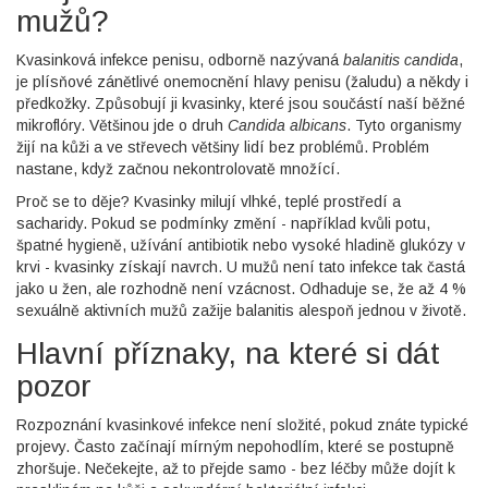
mužů?
Kvasinková infekce penisu, odborně nazývaná
balanitis candida
,
je plísňové zánětlivé onemocnění hlavy penisu (žaludu) a někdy i
předkožky. Způsobují ji kvasinky, které jsou součástí naší běžné
mikroflóry. Většinou jde o druh
Candida albicans
. Tyto organismy
žijí na kůži a ve střevech většiny lidí bez problémů. Problém
nastane, když začnou nekontrolovatě množící.
Proč se to děje? Kvasinky milují vlhké, teplé prostředí a
sacharidy. Pokud se podmínky změní - například kvůli potu,
špatné hygieně, užívání antibiotik nebo vysoké hladině glukózy v
krvi - kvasinky získají navrch. U mužů není tato infekce tak častá
jako u žen, ale rozhodně není vzácnost. Odhaduje se, že až 4 %
sexuálně aktivních mužů zažije balanitis alespoň jednou v životě.
Hlavní příznaky, na které si dát
pozor
Rozpoznání kvasinkové infekce není složité, pokud znáte typické
projevy. Často začínají mírným nepohodlím, které se postupně
zhoršuje. Nečekejte, až to přejde samo - bez léčby může dojít k