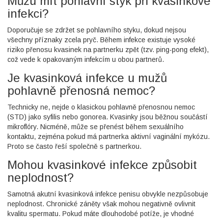
Můžu mít pohlavní styk při kvasinkové
infekci?
Doporučuje se zdržet se pohlavního styku, dokud nejsou
všechny příznaky zcela pryč. Během infekce existuje vysoké
riziko přenosu kvasinek na partnerku zpět (tzv. ping-pong efekt),
což vede k opakovaným infekcím u obou partnerů.
Je kvasinková infekce u mužů
pohlavně přenosná nemoc?
Technicky ne, nejde o klasickou pohlavně přenosnou nemoc
(STD) jako syfilis nebo gonorea. Kvasinky jsou běžnou součástí
mikroflóry. Nicméně, může se přenést během sexuálního
kontaktu, zejména pokud má partnerka aktivní vaginální mykózu.
Proto se často řeší společně s partnerkou.
Mohou kvasinkové infekce způsobit
neplodnost?
Samotná akutní kvasinková infekce penisu obvykle nezpůsobuje
neplodnost. Chronické záněty však mohou negativně ovlivnit
kvalitu spermatu. Pokud máte dlouhodobé potíže, je vhodné