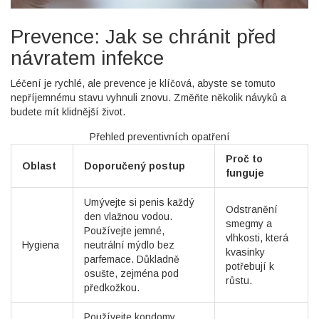
Prevence: Jak se chránit před
návratem infekce
Léčení je rychlé, ale prevence je klíčová, abyste se tomuto
nepříjemnému stavu vyhnuli znovu. Změňte několik návyků a
budete mít klidnější život.
Přehled preventivních opatření
Proč to
Oblast
Doporučený postup
funguje
Umývejte si penis každý
Odstranění
den vlažnou vodou.
smegmy a
Používejte jemné,
vlhkosti, která
Hygiena
neutrální mýdlo bez
kvasinky
parfemace. Důkladně
potřebují k
osušte, zejména pod
růstu.
předkožkou.
Používejte kondomy,