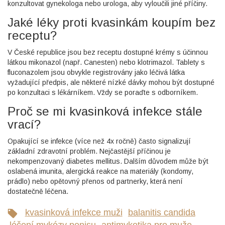
konzultovat gynekologa nebo urologa, aby vyloučili jiné příčiny.
Jaké léky proti kvasinkám koupím bez
receptu?
V České republice jsou bez receptu dostupné krémy s účinnou
látkou mikonazol (např. Canesten) nebo klotrimazol. Tablety s
fluconazolem jsou obvykle registrovány jako léčivá látka
vyžadující předpis, ale některé nízké dávky mohou být dostupné
po konzultaci s lékárníkem. Vždy se poraďte s odborníkem.
Proč se mi kvasinková infekce stále
vrací?
Opakující se infekce (více než 4x ročně) často signalizují
základní zdravotní problém. Nejčastější příčinou je
nekompenzovaný diabetes mellitus. Dalším důvodem může být
oslabená imunita, alergická reakce na materiály (kondomy,
prádlo) nebo opětovný přenos od partnerky, která není
dostatečně léčena.
kvasinková infekce muži
balanitis candida