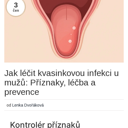
3
čen
Jak léčit kvasinkovou infekci u
mužů: Příznaky, léčba a
prevence
od
Lenka Dvořáková
Kontrolér příznaků