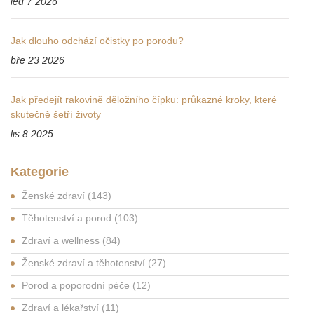
led 7 2026
Jak dlouho odchází očistky po porodu?
bře 23 2026
Jak předejít rakovině děložního čípku: průkazné kroky, které
skutečně šetří životy
lis 8 2025
Kategorie
Ženské zdraví
(143)
Těhotenství a porod
(103)
Zdraví a wellness
(84)
Ženské zdraví a těhotenství
(27)
Porod a poporodní péče
(12)
Zdraví a lékařství
(11)