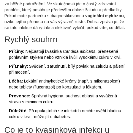
za běžné podráždění. Ve skutečnosti jde o častý zdravotní
problém, který postihuje především oblasť žaludu a předkožky.
Pokud máte partnerku s diagnostikovanou
vaginální mykózou
,
riziko jejího přenosu na vás výrazně roste. Dobra zpráva je, že
se tato infekce dá rychle a efektivně vyléčit, pokud víte, co dělat.
Rychlý souhrn
Příčiny:
Nejčastěji kvasinka
Candida albicans
, přenesená
pohlavním stykem nebo vzniklá kvůli vysokému cukru v krvi.
Příznaky:
Svědění, zarudnutí, bílý povlak na žaludu a pálení
při močení.
Léčba:
Lokální antimykotické krémy (např. s mikonazolem)
nebo tablety (fluconazol) po konzultaci s lékařem.
Prevence:
Správná hygiena, suchost oblasti a vyvážená
strava s minimem cukru.
Důležité:
Při opakujících se infekcích nechte ověřit hladinu
cukru v krvi - může jít o diabetes.
Co je to kvasinková infekci u