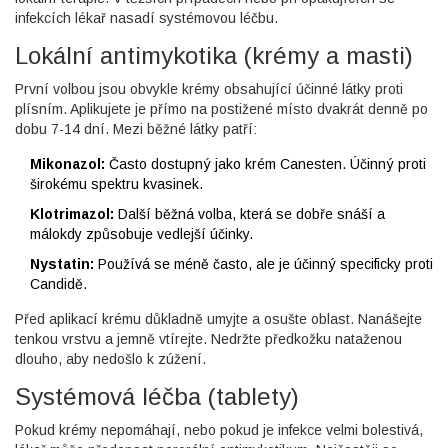
infekcích lékař nasadí systémovou léčbu.
Lokální antimykotika (krémy a masti)
První volbou jsou obvykle krémy obsahující účinné látky proti
plísním. Aplikujete je přímo na postižené místo dvakrát denně po
dobu 7-14 dní. Mezi běžné látky patří:
Mikonazol:
Často dostupný jako krém Canesten. Účinný proti
širokému spektru kvasinek.
Klotrimazol:
Další běžná volba, která se dobře snáší a
málokdy způsobuje vedlejší účinky.
Nystatin:
Používá se méně často, ale je účinný specificky proti
Candidě.
Před aplikací krému důkladně umyjte a osušte oblast. Nanášejte
tenkou vrstvu a jemně vtírejte. Nedržte předkožku nataženou
dlouho, aby nedošlo k zúžení.
Systémová léčba (tablety)
Pokud krémy nepomáhají, nebo pokud je infekce velmi bolestivá,