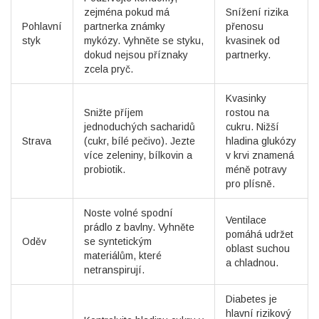
zejména pokud má
Snížení rizika
Pohlavní
partnerka známky
přenosu
styk
mykózy. Vyhněte se styku,
kvasinek od
dokud nejsou příznaky
partnerky.
zcela pryč.
Kvasinky
Snižte příjem
rostou na
jednoduchých sacharidů
cukru. Nižší
Strava
(cukr, bílé pečivo). Jezte
hladina glukózy
více zeleniny, bílkovin a
v krvi znamená
probiotik.
méně potravy
pro plísně.
Noste volné spodní
Ventilace
prádlo z bavlny. Vyhněte
pomáhá udržet
Oděv
se syntetickým
oblast suchou
materiálům, které
a chladnou.
netranspirují.
Diabetes je
hlavní rizikový