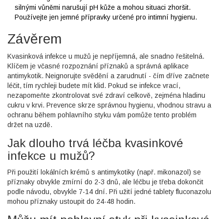
silnými vůněmi narušují pH kůže a mohou situaci zhoršit.
Používejte jen jemné přípravky určené pro intimní hygienu.
Závěrem
Kvasinková infekce u mužů je nepříjemná, ale snadno řešitelná.
Klíčem je včasné rozpoznání příznaků a správná aplikace
antimykotik. Neignorujte svědění a zarudnutí - čím dříve začnete
léčit, tím rychleji budete mít klid. Pokud se infekce vrací,
nezapomeňte zkontrolovat své zdraví celkově, zejména hladinu
cukru v krvi. Prevence skrze správnou hygienu, vhodnou stravu a
ochranu během pohlavního styku vám pomůže tento problém
držet na uzdě.
Jak dlouho trvá léčba kvasinkové
infekce u mužů?
Při použití lokálních krémů s antimykotiky (např. mikonazol) se
příznaky obvykle zmírní do 2-3 dnů, ale léčbu je třeba dokončit
podle návodu, obvykle 7-14 dní. Při užití jedné tablety fluconazolu
mohou příznaky ustoupit do 24-48 hodin.