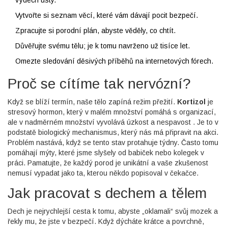
Vytvořte si seznam věcí, které vám dávají pocit bezpečí.
Zpracujte si porodní plán, abyste věděly, co chtít.
Důvěřujte svému tělu; je k tomu navrženo už tisíce let.
Omezte sledování děsivých příběhů na internetových fórech.
Proč se cítíme tak nervózní?
Když se blíží termín, naše tělo zapíná režim přežití.
Kortizol
je
stresový hormon, který v malém množství pomáhá s organizací,
ale v nadměrném množství vyvolává úzkost a nespavost
. Je to v
podstatě biologický mechanismus, který nás má připravit na akci.
Problém nastává, když se tento stav protahuje týdny. Často tomu
pomáhají mýty, které jsme slyšely od babiček nebo kolegek v
práci. Pamatujte, že každý porod je unikátní a vaše zkušenost
nemusí vypadat jako ta, kterou někdo popisoval v čekačce.
Jak pracovat s dechem a tělem
Dech je nejrychlejší cesta k tomu, abyste „oklamali“ svůj mozek a
řekly mu, že jste v bezpečí. Když dýcháte krátce a povrchně,