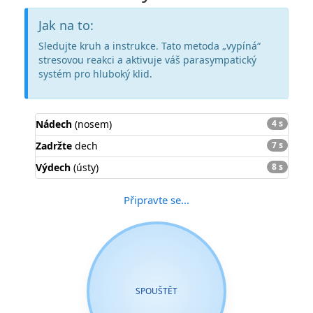
Jak na to:
Sledujte kruh a instrukce. Tato metoda „vypíná“
stresovou reakci a aktivuje váš parasympatický
systém pro hluboký klid.
Nádech
(nosem)
4 s
Zadržte
dech
7 s
Výdech
(ústy)
8 s
Připravte se...
SPOUŠTĚT