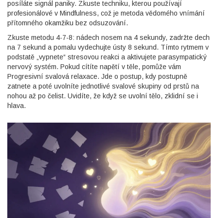
posíláte signál paniky. Zkuste techniku, kterou používají
profesionálové v
Mindfulness
, což je
metoda vědomého vnímání
přítomného okamžiku bez odsuzování
.
Zkuste metodu 4-7-8: nádech nosem na 4 sekundy, zadržte dech
na 7 sekund a pomalu vydechujte ústy 8 sekund. Tímto rytmem v
podstatě „vypnete“ stresovou reakci a aktivujete parasympatický
nervový systém. Pokud cítíte napětí v těle, pomůže vám
Progresivní svalová relaxace
. Jde o postup, kdy postupně
zatnete a poté uvolníte jednotlivé svalové skupiny od prstů na
nohou až po čelist. Uvidíte, že když se uvolní tělo, zklidní se i
hlava.