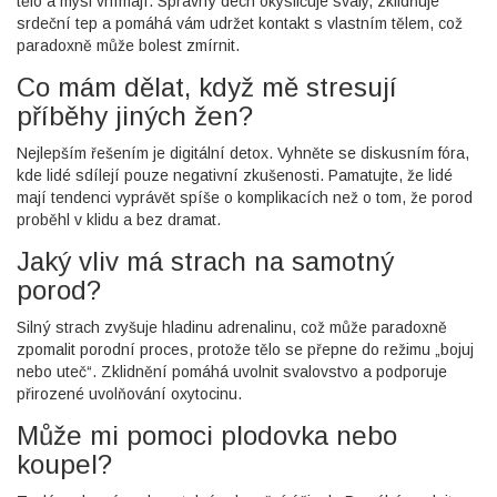
tělo a mysl vnímají. Správný dech okysličuje svaly, zklidňuje
srdeční tep a pomáhá vám udržet kontakt s vlastním tělem, což
paradoxně může bolest zmírnit.
Co mám dělat, když mě stresují
příběhy jiných žen?
Nejlepším řešením je digitální detox. Vyhněte se diskusním fóra,
kde lidé sdílejí pouze negativní zkušenosti. Pamatujte, že lidé
mají tendenci vyprávět spíše o komplikacích než o tom, že porod
proběhl v klidu a bez dramat.
Jaký vliv má strach na samotný
porod?
Silný strach zvyšuje hladinu adrenalinu, což může paradoxně
zpomalit porodní proces, protože tělo se přepne do režimu „bojuj
nebo uteč“. Zklidnění pomáhá uvolnit svalovstvo a podporuje
přirozené uvolňování oxytocinu.
Může mi pomoci plodovka nebo
koupel?