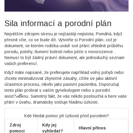
Sila informací a porodní plán
Největším zdrojem stresu je nejčastěji nejistota. Pomáhá, když
přesně víte, co se bude dít. Vytvořte si
Porodní plán
, což je
dokument, ve kterém rodička uvádí své přání ohledně průběhu
porodu, polohy, tlumení bolesti nebo péče o novorozence
.
Nemusí to být žádný právní dokument, ale jednoduchý seznam
vašich preferencí.
Když máte napsané, že preferujete například volný pohyb nebo
chcete minimalizovat zbytečné zásahy, cítíte se jako aktivní
účastnice procesu, nikoliv jako pasivní pacientka. Doporučuji
tento plán probrat s vaším gynekologem nebo s
porodní
asistెంట్‌kou
. Samotný fakt, že vás někdo poslouchá a bere vaše
přání v úvahu, dramaticky snižuje hladinu úzkosti.
Kde hledat pomoc při úzkosti před porodem?
Zdroj
Kdy jej
Hlavní přínos
pomoci
vyhledat?