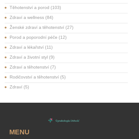
Těhotenství a porod
(103)
Zdraví a wellness
(84)
Ženské zdraví a těhotenství
(27)
Porod a poporodní péče
(12)
Zdraví a lékařství
(11)
Zdraví a životní styl
(9)
Zdraví a těhotenství
(7)
Rodičovství a těhotenství
(5)
Zdraví
(5)
MENU