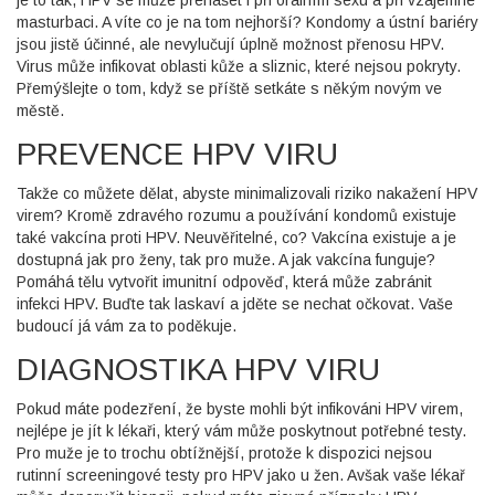
masturbaci. A víte co je na tom nejhorší? Kondomy a ústní bariéry
jsou jistě účinné, ale nevylučují úplně možnost přenosu HPV.
Virus může infikovat oblasti kůže a sliznic, které nejsou pokryty.
Přemýšlejte o tom, když se příště setkáte s někým novým ve
městě.
PREVENCE HPV VIRU
Takže co můžete dělat, abyste minimalizovali riziko nakažení HPV
virem? Kromě zdravého rozumu a používání kondomů existuje
také vakcína proti HPV. Neuvěřitelné, co? Vakcína existuje a je
dostupná jak pro ženy, tak pro muže. A jak vakcína funguje?
Pomáhá tělu vytvořit imunitní odpověď, která může zabránit
infekci HPV. Buďte tak laskaví a jděte se nechat očkovat. Vaše
budoucí já vám za to poděkuje.
DIAGNOSTIKA HPV VIRU
Pokud máte podezření, že byste mohli být infikováni HPV virem,
nejlépe je jít k lékaři, který vám může poskytnout potřebné testy.
Pro muže je to trochu obtížnější, protože k dispozici nejsou
rutinní screeningové testy pro HPV jako u žen. Avšak vaše lékař