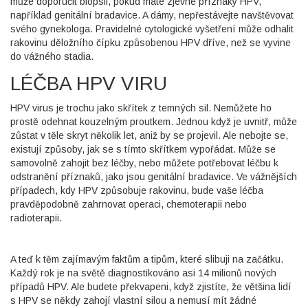
může doporučit biopsii, pokud máte zjevné příznaky HPV,
například genitální bradavice. A dámy, nepřestávejte navštěvovat
svého gynekologa. Pravidelné cytologické vyšetření může odhalit
rakovinu děložního čípku způsobenou HPV dříve, než se vyvine
do vážného stadia.
LÉČBA HPV VIRU
HPV virus je trochu jako skřítek z temných sil. Nemůžete ho
prostě odehnat kouzelným proutkem. Jednou když je uvnitř, může
zůstat v těle skryt několik let, aniž by se projevil. Ale nebojte se,
existují způsoby, jak se s tímto skřítkem vypořádat. Může se
samovolně zahojit bez léčby, nebo můžete potřebovat léčbu k
odstranění příznaků, jako jsou genitální bradavice. Ve vážnějších
případech, kdy HPV způsobuje rakovinu, bude vaše léčba
pravděpodobně zahrnovat operaci, chemoterapii nebo
radioterapii.
A teď k těm zajímavým faktům a tipům, které slibuji na začátku.
Každý rok je na světě diagnostikováno asi 14 milionů nových
případů HPV. Ale budete překvapeni, když zjistíte, že většina lidí
s HPV se někdy zahojí vlastní silou a nemusí mít žádné