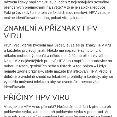
názvem lidský papilomavirus, je jeden z nejčastějších sexuálně
přenosných onemocnění na světě? A to je jen špička ledovce.
Fakt je že, i když se o tom ve školách moc nemluví, HPV virus je
možné identifikovat snadno, pokud víte, jak na to.
ZNAMENÍ A PŘÍZNAKY HPV
VIRU
První věc, kterou bychom měli vědět, je, že se příznaky HPV viru
u každého projevují jinak. Někdo má nápadné symptomy, u
někoho mohou být menší a někdo nemá žádné příznaky vůbec.
Některé z nejčastějších projevů HPV jsou například bradavice na
nohou, rukách, genitáliích nebo v ústech. A teď pointa – i když
nemáte žádné příznaky, stále můžete být infikováni HPV. Proto je
důležité pravidelně chodit na lékařské prohlídky a kontroly, aby se
vyloučila možnost infekce a aby se eventuální nemoc včas
identifikovala.
PŘÍČINY HPV VIRU
Víte, jak se HPV virus přenáší? Nejčastěji dochází k přenosu při
pohlavním styku, a to nejen při pohlavním styku s penetrací. Ano,
je to tak, HPV se může přenášet i při orálním sexu a při vzájemné