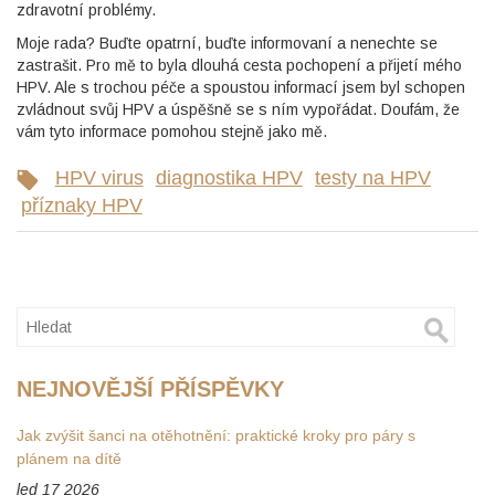
zdravotní problémy.
Moje rada? Buďte opatrní, buďte informovaní a nenechte se
zastrašit. Pro mě to byla dlouhá cesta pochopení a přijetí mého
HPV. Ale s trochou péče a spoustou informací jsem byl schopen
zvládnout svůj HPV a úspěšně se s ním vypořádat. Doufám, že
vám tyto informace pomohou stejně jako mě.
HPV virus
diagnostika HPV
testy na HPV
příznaky HPV
NEJNOVĚJŠÍ PŘÍSPĚVKY
Jak zvýšit šanci na otěhotnění: praktické kroky pro páry s
plánem na dítě
led 17 2026