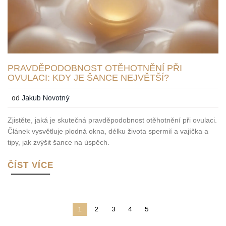
PRAVDĚPODOBNOST OTĚHOTNĚNÍ PŘI
OVULACI: KDY JE ŠANCE NEJVĚTŠÍ?
od
Jakub Novotný
Zjistěte, jaká je skutečná pravděpodobnost otěhotnění při ovulaci.
Článek vysvětluje plodná okna, délku života spermií a vajíčka a
tipy, jak zvýšit šance na úspěch.
ČÍST VÍCE
1
2
3
4
5