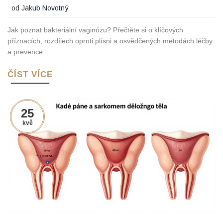
od
Jakub Novotný
Jak poznat bakteriální vaginózu? Přečtěte si o klíčových
příznacích, rozdílech oproti plísni a osvědčených metodách léčby
a prevence.
ČÍST VÍCE
25
kvě