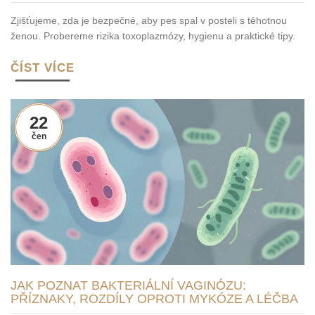
Zjišťujeme, zda je bezpečné, aby pes spal v posteli s těhotnou
ženou. Probereme rizika toxoplazmózy, hygienu a praktické tipy.
ČÍST VÍCE
22
čen
JAK POZNAT BAKTERIÁLNÍ VAGINÓZU:
PŘÍZNAKY, ROZDÍLY OPROTI MYKÓZE A LÉČBA