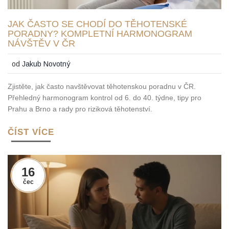
JAK ČASTO SE CHODÍ DO TĚHOTENSKÉ
PORADNY? KOMPLETNÍ HARMONOGRAM
NÁVŠTĚV V ČR
od
Jakub Novotný
Zjistěte, jak často navštěvovat těhotenskou poradnu v ČR.
Přehledný harmonogram kontrol od 6. do 40. týdne, tipy pro
Prahu a Brno a rady pro riziková těhotenství.
ČÍST VÍCE
16
čec