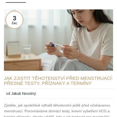
3
čec
JAK ZJISTIT TĚHOTENSTVÍ PŘED MENSTRUACÍ:
PŘESNÉ TESTY, PŘÍZNAKY A TERMÍNY
od
Jakub Novotný
Zjistěte, jak spolehlivě odhalit těhotenství ještě před očekávanou
menstruací. Porovnáváme domácí testy, krevní vyšetření hCG a
typické příznaky, abyste věděli, kdy a jak testovat pro maximální