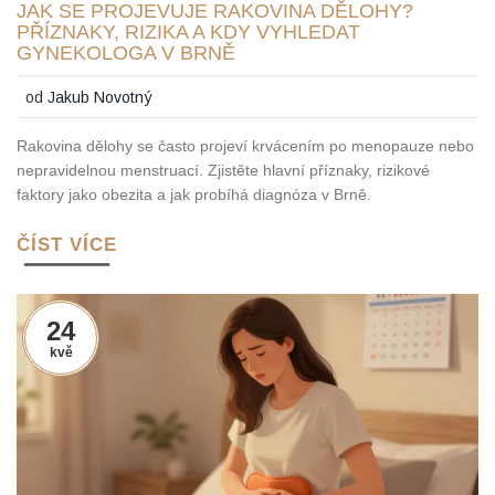
JAK SE PROJEVUJE RAKOVINA DĚLOHY?
PŘÍZNAKY, RIZIKA A KDY VYHLEDAT
GYNEKOLOGA V BRNĚ
od
Jakub Novotný
Rakovina dělohy se často projeví krvácením po menopauze nebo
nepravidelnou menstruací. Zjistěte hlavní příznaky, rizikové
faktory jako obezita a jak probíhá diagnóza v Brně.
ČÍST VÍCE
24
kvě