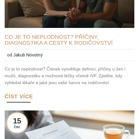
CO JE TO NEPLODNOST? PŘÍČINY,
DIAGNOSTIKA A CESTY K RODIČOVSTVÍ
od
Jakub Novotný
Co je to neplodnost? Článek vysvětluje definici, příčiny u žen i
mužů, diagnostiku a možnosti léčby včetně IVF. Zjistěte, kdy
vyhledat lékaře a jaké jsou vaše šance na rodičovství.
ČÍST VÍCE
15
čec