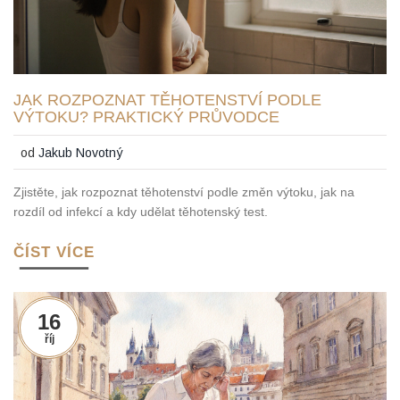
JAK ROZPOZNAT TĚHOTENSTVÍ PODLE
VÝTOKU? PRAKTICKÝ PRŮVODCE
od
Jakub Novotný
Zjistěte, jak rozpoznat těhotenství podle změn výtoku, jak na
rozdíl od infekcí a kdy udělat těhotenský test.
ČÍST VÍCE
16
říj