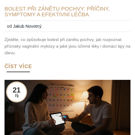
BOLEST PŘI ZÁNĚTU POCHVY: PŘÍČINY,
SYMPTOMY A EFEKTIVNÍ LÉČBA
od
Jakub Novotný
Zjistěte, co způsobuje bolest při zánětu pochvy, jak rozpoznat
příznaky vaginální mykózy a jaké jsou účinné léky i domácí tipy na
úlevu.
ČÍST VÍCE
21
říj