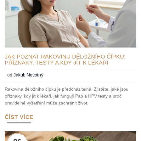
JAK POZNAT RAKOVINU DĚLOŽNÍHO ČÍPKU:
PŘÍZNAKY, TESTY A KDY JÍT K LÉKAŘI
od
Jakub Novotný
Rakovina děložního čípku je předcházitelná. Zjistěte, jaké jsou
příznaky, kdy jít k lékaři, jak fungují Pap a HPV testy a proč
pravidelné vyšetření může zachránit život.
ČÍST VÍCE