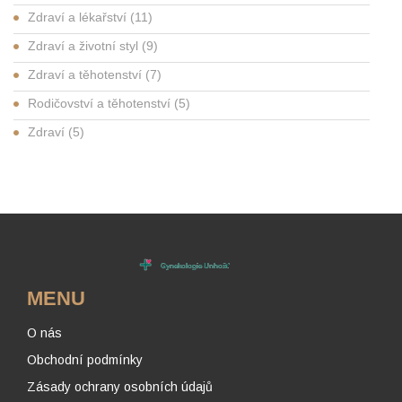
Zdraví a lékařství
(11)
Zdraví a životní styl
(9)
Zdraví a těhotenství
(7)
Rodičovství a těhotenství
(5)
Zdraví
(5)
MENU
O nás
Obchodní podmínky
Zásady ochrany osobních údajů