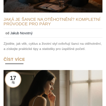
JAKÁ JE ŠANCE NA OTĚHOTNĚNÍ? KOMPLETNÍ
PRŮVODCE PRO PÁRY
od
Jakub Novotný
Zjistěte, jak věk, cyklus a životní styl ovlivňují šanci na otěhotnění,
a získejte praktické tipy a statistiky pro úspěšné početí.
ČÍST VÍCE
17
říj