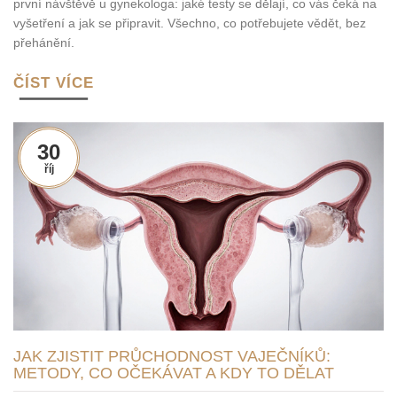
první návštěvě u gynekologa: jaké testy se dělají, co vás čeká na
vyšetření a jak se připravit. Všechno, co potřebujete vědět, bez
přehánění.
ČÍST VÍCE
30
říj
JAK ZJISTIT PRŮCHODNOST VAJEČNÍKŮ:
METODY, CO OČEKÁVAT A KDY TO DĚLAT