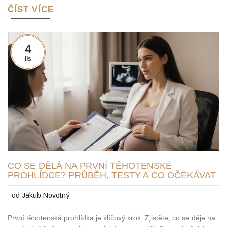
ČÍST VÍCE
4
lis
CO SE DĚLÁ NA PRVNÍ TĚHOTENSKÉ
PROHLÍDCE? PRŮBĚH, TESTY A CO OČEKÁVAT
od
Jakub Novotný
První těhotenská prohlídka je klíčový krok. Zjistěte, co se děje na