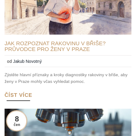
JAK ROZPOZNAT RAKOVINU V BŘIŠE?
PRŮVODCE PRO ŽENY V PRAZE
od
Jakub Novotný
Zjistěte hlavní příznaky a kroky diagnostiky rakoviny v břiše, aby
ženy v Praze mohly včas vyhledat pomoc.
ČÍST VÍCE
8
čen