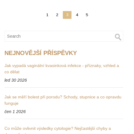
1
2
3
4
5
NEJNOVĚJŠÍ PŘÍSPĚVKY
Jak vypadá vaginální kvasinková infekce - příznaky, vzhled a
co dělat
led 30 2026
Jak se měří bolest při porodu? Schody, stupnice a co opravdu
funguje
čen 1 2026
Co může ovlivnit výsledky cytologie? Nejčastější chyby a