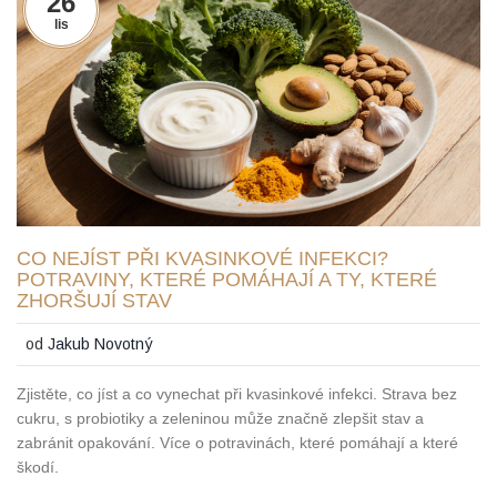
26
lis
CO NEJÍST PŘI KVASINKOVÉ INFEKCI?
POTRAVINY, KTERÉ POMÁHAJÍ A TY, KTERÉ
ZHORŠUJÍ STAV
od
Jakub Novotný
Zjistěte, co jíst a co vynechat při kvasinkové infekci. Strava bez
cukru, s probiotiky a zeleninou může značně zlepšit stav a
zabránit opakování. Více o potravinách, které pomáhají a které
škodí.