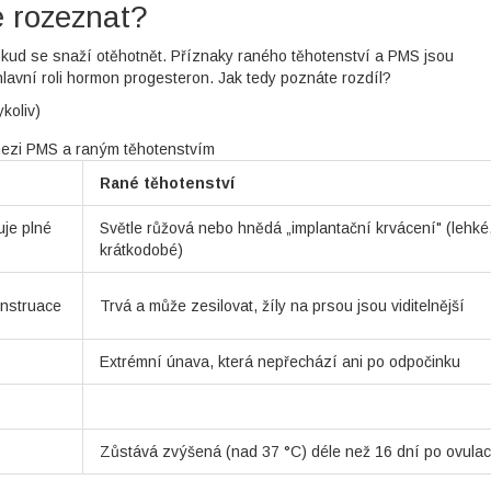
e rozeznat?
okud se snaží otěhotnět. Příznaky raného těhotenství a PMS jsou
lavní roli hormon progesteron. Jak tedy poznáte rozdíl?
koliv)
ezi PMS a raným těhotenstvím
Rané těhotenství
uje plné
Světle růžová nebo hnědá „implantační krvácení" (lehké
krátkodobé)
nstruace
Trvá a může zesilovat, žíly na prsou jsou viditelnější
Extrémní únava, která nepřechází ani po odpočinku
Zůstává zvýšená (nad 37 °C) déle než 16 dní po ovulac