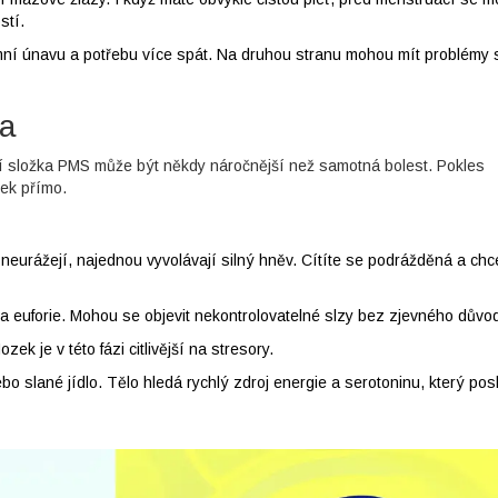
stí.
ní únavu a potřebu více spát. Na druhou stranu mohou mít problémy 
da
ční složka PMS může být někdy náročnější než samotná bolest. Pokles
zek přímo.
neurážejí, najednou vyvolávají silný hněv. Cítíte se podrážděná a chc
a euforie. Mohou se objevit nekontrolovatelné slzy bez zjevného důvo
zek je v této fázi citlivější na stresory.
bo slané jídlo. Tělo hledá rychlý zdroj energie a serotoninu, který pos