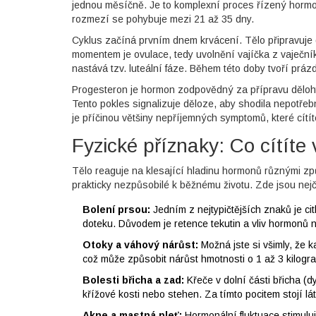
jednou měsíčně. Je to komplexní proces řízený hormony
rozmezí se pohybuje mezi 21 až 35 dny.
Cyklus začíná prvním dnem krvácení. Tělo připravuje 
momentem je
ovulace
, tedy uvolnění vajíčka z vaječn
nastává tzv. luteální fáze. Během této doby tvoří prázd
Progesteron je hormon zodpovědný za přípravu dělohy
Tento pokles signalizuje děloze, aby shodila nepotřeb
je příčinou většiny nepříjemných symptomů, které cítí
Fyzické příznaky: Co cítíte 
Tělo reaguje na klesající hladinu hormonů různými zp
prakticky nezpůsobilé k běžnému životu. Zde jsou nejča
Bolení prsou:
Jedním z nejtypičtějších znaků je cit
doteku. Důvodem je retence tekutin a vliv hormonů 
Otoky a váhový nárůst:
Možná jste si všimly, že k
což může způsobit nárůst hmotnosti o 1 až 3 kilogr
Bolesti břicha a zad:
Křeče v dolní části břicha (
křížové kosti nebo stehen. Za tímto pocitem stojí l
Akne a mastná pleť:
Hormonální fluktuace stimuluj