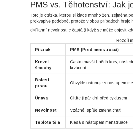
PMS vs. Těhotenství: Jak j
Toto je otázka, kterou si klade mnoho žen, zejména p
překvapivě podobné, protože v obou případech hraje h
d>Ranní nevolnost je častá (i když se může objevit kdy
Rozdíl m
Příznak
PMS (Pred menstruací)
Krevní
Často tmavší hnědá krev, násled
šmouhy
krvácení
Bolest
Obvykle ustupuje s nástupem me
prsou
Únava
Cítíte ji pár dní před cyklusem
Nevolnost
Vzácné, spíše změna chuti
Teplota těla
Klesá s nástupem menstruace