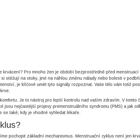
menstruací)
Rané těhotenství
čne krvácení? Pro mnoho žen je období bezprostředně před menstruací
i stěžují na otoky, jiné na náhlou změnu nálady nebo bolesti v podbři
nství, je klíčové umět tyto signály rozpoznat. Vaše tělo vám totiž pos
krve.
komfortu. Je to nástroj pro lepší kontrolu nad vaším zdravím. V tomto 
ké jsou nejčastější projevy premenstruálního syndromu (PMS) a jak odli
se také, kdy je vhodné vyhledat lékaře.
klus?
íme pochopit základní mechanismus. Menstruační cyklus není jen krv