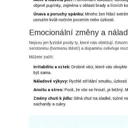
objevit pupínky, zejména v oblasti brady a lícních ko
Únava a poruchy spánku:
Mnoho žen hlásí extrém
usnutím kvůli nočním pocením nebo úzkosti.
Emocionální změny a nála
Nejsou jen fyzické pocity ty, které nás obtěžují. Emo
serotoninu (hormonu štěstí) a dopaminu ovlivňuje mo
Můžete zažít:
Irritabilitu a vztek:
Drobné věci, které vás obvykle 
být sama.
Náladové výkyvy:
Rychlé střídání smutku, úzkosti 
Anxitu a stres:
Pocit, že vše se hroutí, je běžný. Mo
Změny chuti k jídlu:
Silná chuť na sladké, tučné ne
sacharidy a cukry.