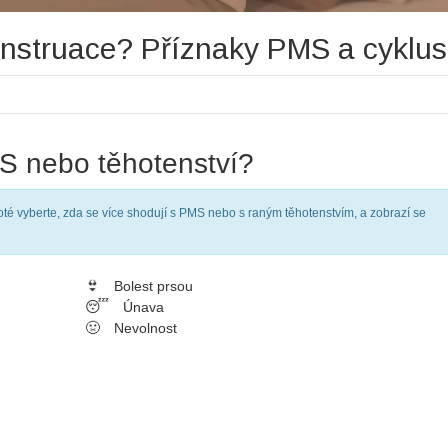
menstruace? Příznaky PMS a cyklus
S nebo těhotenství?
Poté vyberte, zda se více shodují s PMS nebo s raným těhotenstvím, a zobrazí se
👙
Bolest prsou
😴
Únava
🤢
Nevolnost