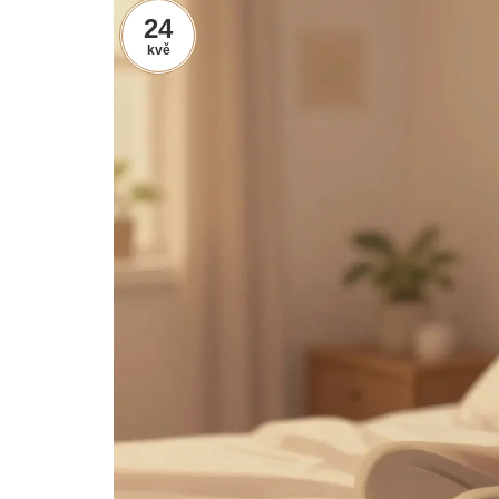
24
kvě