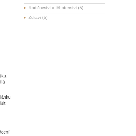
Rodičovství a těhotenství
(5)
Zdraví
(5)
šku.
ílá
článku
šit
ácení