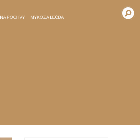
INA POCHVY
MYKÓZA LÉČBA