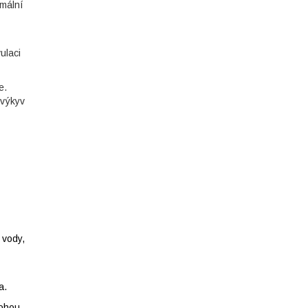
rmální
ulaci
e.
 výkyv
 vody,
a.
mohou