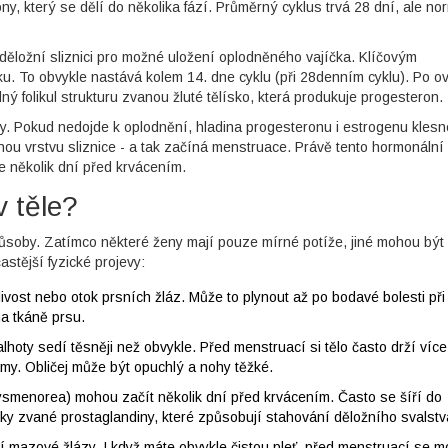
, který se dělí do několika fází. Průměrný cyklus trvá 28 dní, ale no
děložní sliznici pro možné uložení oplodněného vajíčka. Klíčovým
íku. To obvykle nastává kolem 14. dne cyklu (při 28denním cyklu). Po ov
ný folikul strukturu zvanou žluté tělísko, která produkuje progesteron.
. Pokud nedojde k oplodnění, hladina progesteronu i estrogenu klesn
nou vrstvu sliznice - a tak začíná menstruace. Právě tento hormonální
te několik dní před krvácením.
v těle?
ůsoby. Zatímco některé ženy mají pouze mírné potíže, jiné mohou být
stější fyzické projevy:
livost nebo otok prsních žláz. Může to plynout až po bodavé bolesti při
na tkáně prsu.
alhoty sedí těsněji než obvykle. Před menstruací si tělo často drží více
amy. Obličej může být opuchlý a nohy těžké.
dysmenorea) mohou začít několik dní před krvácením. Často se šíří do
átky zvané prostaglandiny, které způsobují stahování děložního svalstv
í mazové žlázy. I když máte obvykle čistou pleť, před menstruací se 