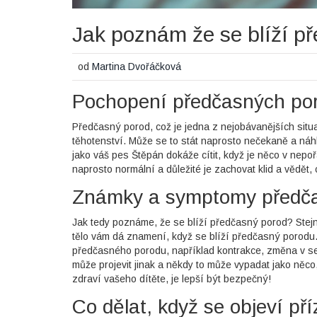
Jak poznám že se blíží p
od
Martina Dvořáčková
Pochopení předčasných po
Předčasný porod, což je jedna z nejobávanějších situa
těhotenství. Může se to stát naprosto nečekaně a náhl
jako váš pes Štěpán dokáže cítit, když je něco v nepo
naprosto normální a důležité je zachovat klid a vědět, 
Známky a symptomy předč
Jak tedy poznáme, že se blíží předčasný porod? Stejn
tělo vám dá znamení, když se blíží předčasný porod
předčasného porodu, například kontrakce, změna v se
může projevit jinak a někdy to může vypadat jako něco
zdraví vašeho dítěte, je lepší být bezpečný!
Co dělat, když se objeví př