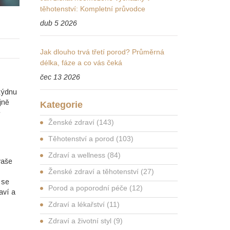
těhotenství: Kompletní průvodce
dub 5 2026
Jak dlouho trvá třetí porod? Průměrná
délka, fáze a co vás čeká
čec 13 2026
 týdnu
jně
Kategorie
e
Ženské zdraví
(143)
Těhotenství a porod
(103)
Zdraví a wellness
(84)
vaše
Ženské zdraví a těhotenství
(27)
 se
Porod a poporodní péče
(12)
aví a
Zdraví a lékařství
(11)
Zdraví a životní styl
(9)