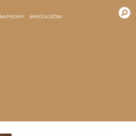
INA POCHVY
MYKÓZA LÉČBA