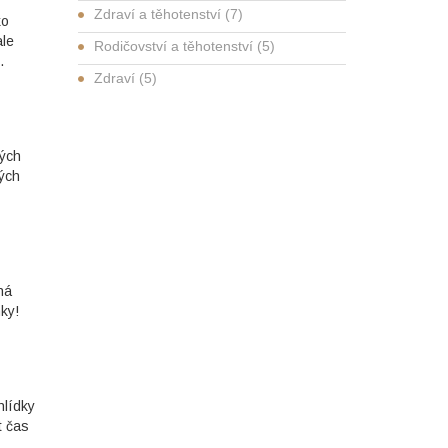
Zdraví a těhotenství
(7)
ko
ale
Rodičovství a těhotenství
(5)
.
Zdraví
(5)
ných
ých
ná
ky!
hlídky
t čas