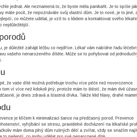
rychle jednat. Ale neznamená to, že byste měla panikařit. Je to spíše ja
 máte pocit, že nepoznáváte svůj vlastní dům. Je to nové, je to jiné, 
lepší, co můžete udělat, je vzít to s klidem a kontaktovat svého lékaře
 nejdůležitější.
 porodů
 je důležité zahájit léčbu co nejdříve. Lékař vám nabídne řadu léčeb
tavu vašeho nenarozeného dítěte. Může se to pohybovat od jednoduch
.
du
pit, že vaše dítě možná potřebuje trochu více péče než novorozence
o tom ví více než kdokoli jiný, protože mám to štěstí, že mám dvě úžas
edčasně, je dnes zdravá a šťastná dívka. Takže klid hlavy, drahé mamin
odu
revence je klíčem k minimalizaci šance na předčasný porod. Prevence
hotenství, vyhýbání se stresu, pravidelné docházení na lékařské pro
ačkoliv mám doma plný dům rušných dětí a zvířat, vždy se snažím nají
 je to nejlepší, co mohu udělat pro své nenarozené dítě.