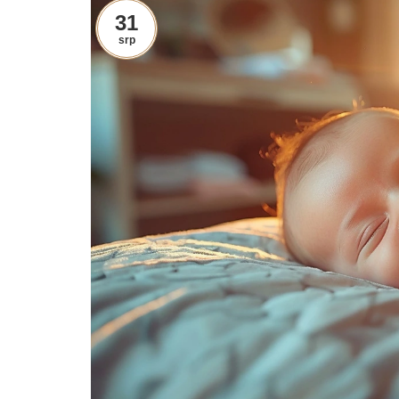
31
srp