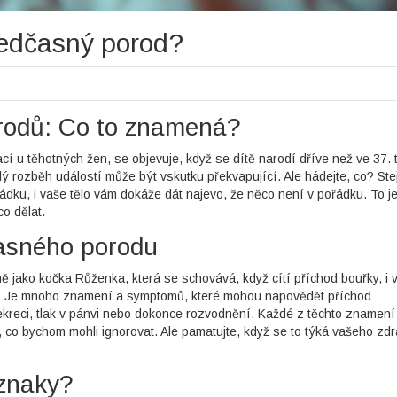
ředčasný porod?
rodů: Co to znamená?
cí u těhotných žen, se objevuje, když se dítě narodí dříve než ve 37.
ý rozběh událostí může být vskutku překvapující. Ale hádejte, co? Ste
řádku, i vaše tělo vám dokáže dát najevo, že něco není v pořádku. To j
co dělat.
asného porodu
ě jako kočka Růženka, která se schovává, když cítí příchod bouřky, i 
u. Je mnoho znamení a symptomů, které mohou napovědět příchod
kreci, tlak v pánvi nebo dokonce rozvodnění. Každé z těchto znamení
, co bychom mohli ignorovat. Ale pamatujte, když se to týká vašeho zdr
íznaky?