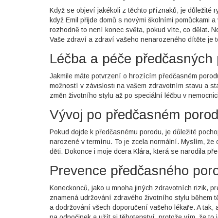
Když se objeví jakékoli z těchto příznaků, je důležité 
když Emil přijde domů s novými školními pomůckami a vy
rozhodně to není konec světa, pokud víte, co dělat. Nej
Vaše zdraví a zdraví vašeho nenarozeného dítěte je to
Léčba a péče předčasných
Jakmile máte potvrzení o hrozícím předčasném porodu,
možností v závislosti na vašem zdravotním stavu a s
změn životního stylu až po speciální léčbu v nemocnici
Vývoj po předčasném poro
Pokud dojde k předčasnému porodu, je důležité pocho
narozené v termínu. To je zcela normální. Myslím, že 
děti. Dokonce i moje dcera Klára, která se narodila př
Prevence předčasného por
Koneckonců, jako u mnoha jiných zdravotních rizik, p
znamená udržování zdravého životního stylu během tě
a dodržování všech doporučení vašeho lékaře. A tak, 
na odpočinek a užít si těhotenství, protože vím, že to