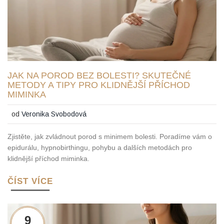
JAK NA POROD BEZ BOLESTI? SKUTEČNÉ
METODY A TIPY PRO KLIDNĚJŠÍ PŘÍCHOD
MIMINKA
od
Veronika Svobodová
Zjistěte, jak zvládnout porod s minimem bolesti. Poradíme vám o
epidurálu, hypnobirthingu, pohybu a dalších metodách pro
klidnější příchod miminka.
ČÍST VÍCE
9