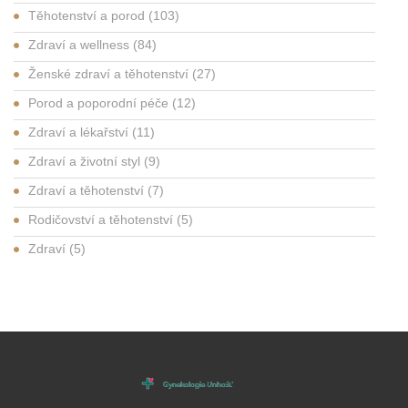
Těhotenství a porod
(103)
Zdraví a wellness
(84)
Ženské zdraví a těhotenství
(27)
Porod a poporodní péče
(12)
Zdraví a lékařství
(11)
Zdraví a životní styl
(9)
Zdraví a těhotenství
(7)
Rodičovství a těhotenství
(5)
Zdraví
(5)