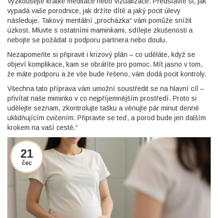
Vyzkoušejte krátké meditace nebo vizualizace. Představte si, jak
vypadá vaše porodnice, jak držíte dítě a jaký pocit úlevy
následuje. Takový mentální „procházka“ vám pomůže snížit
úzkost. Mluvte s ostatními maminkami, sdílejte zkušenosti a
nebojte se požádat o podporu partnera nebo doulu.
Nezapomeňte si připravit i krizový plán – co uděláte, když se
objeví komplikace, kam se obrátíte pro pomoc. Mít jasno v tom,
že máte podporu a že vše bude řešeno, vám dodá pocit kontroly.
Všechna tato příprava vám umožní soustředit se na hlavní cíl –
přivítat naše miminko v co nejpříjemnějším prostředí. Proto si
udělejte seznam, zkontrolujte tašku a věnujte pár minut denně
uklidňujícím cvičením. Připravte se teď, a porod bude jen dalším
krokem na vaší cestě.“
21
čec