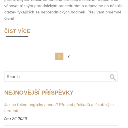
věnovat různým porodnickým procedurám a odpovíme na několik
otázek týkajících se neporodníčkých hodinek. Přeji vám příjemné
čtení!
ČÍST VÍCE
1
2
NEJNOVĚJŠÍ PŘÍSPĚVKY
Jak se řekne anglicky panna? Přehled překladů a lékařských
termínů
čen 26 2026