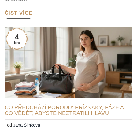
ČÍST VÍCE
4
bře
CO PŘEDCHÁZÍ PORODU: PŘÍZNAKY, FÁZE A
CO VĚDĚT, ABYSTE NEZTRATILI HLAVU
od
Jana Šimková