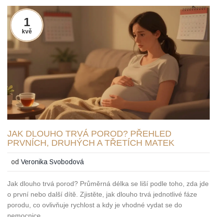
1
kvě
JAK DLOUHO TRVÁ POROD? PŘEHLED
PRVNÍCH, DRUHÝCH A TŘETÍCH MATEK
od
Veronika Svobodová
Jak dlouho trvá porod? Průměrná délka se liší podle toho, zda jde
o první nebo další dítě. Zjistěte, jak dlouho trvá jednotlivé fáze
porodu, co ovlivňuje rychlost a kdy je vhodné vydat se do
nemocnice.