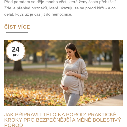
Před porodem se děje mnoho věcí, které ženy často přehlížejí.
Zde je přehled příznaků, které ukazují, že se porod blíží - a co
dělat, když už je čas jít do nemocnice.
ČÍST VÍCE
24
pro
JAK PŘIPRAVIT TĚLO NA POROD: PRAKTICKÉ
KROKY PRO BEZPEČNĚJŠÍ A MÉNĚ BOLESTIVÝ
POROD