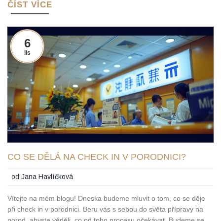
ČÍST VÍCE
6
lis
CO SE DĚLÁ NA CHECK IN V PORODNICI?
od
Jana Havlíčková
Vítejte na mém blogu! Dneska budeme mluvit o tom, co se děje
při check in v porodnici. Beru vás s sebou do světa přípravy na
porod, abyste věděli, co od toho procesu očekávat. Budeme se