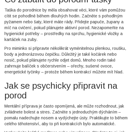
Taška do porodnice by měla obsahovat věci, které vám pomůžou
cítit se pohodlně během dlouhých hodin. Začněte s pohodlným
pyžamem nebo šaty, které máte rády. Přidejte papuče, župany a
míč na cvičení, pokud plánujete aktivní porod. Nezapomeňte na
hygienické potřeby – prostředky na sprchu, hygienické vložky a
kartáček na zuby.
Pro miminko si připravte několikrát vyměnitelnou plenkou, roušku,
body a jednorázovou čepičku. Důležitý je také kočárek nebo
nosič, pokud plánujete rychle odjet domů. Mnoho rodin také
zahrnuje balíček s občerstvením – ořechy, sušené ovoce,
energetické tyčinky – protože během kontrakcí můžete mít hlad.
Jak se psychicky připravit na
porod
Mentální příprava je často opomíjená, ale může rozhodnout, jak
zvládnete bolest a stres. Začněte s jednoduchým dýcháním –
pomalu nadechujte nosem a vydýchejte ústy. Praktikujte to během
celého těhotenství, aby to při kontrakcích bylo automatické.