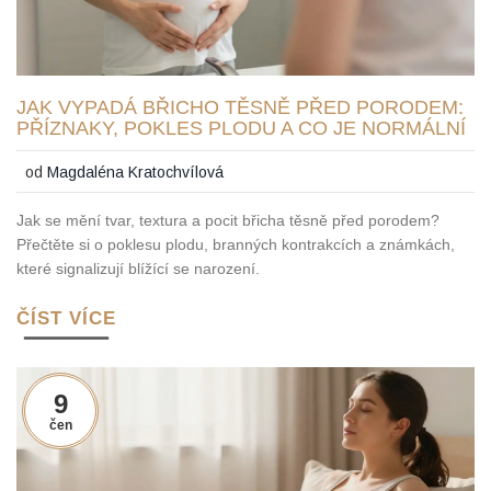
JAK VYPADÁ BŘICHO TĚSNĚ PŘED PORODEM:
PŘÍZNAKY, POKLES PLODU A CO JE NORMÁLNÍ
od
Magdaléna Kratochvílová
Jak se mění tvar, textura a pocit břicha těsně před porodem?
Přečtěte si o poklesu plodu, branných kontrakcích a známkách,
které signalizují blížící se narození.
ČÍST VÍCE
9
čen