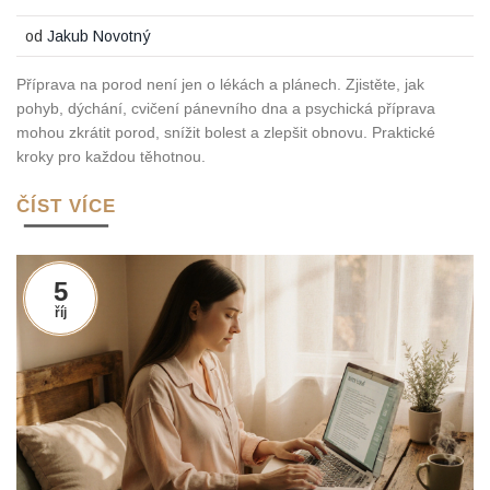
od
Jakub Novotný
Příprava na porod není jen o lékách a plánech. Zjistěte, jak
pohyb, dýchání, cvičení pánevního dna a psychická příprava
mohou zkrátit porod, snížit bolest a zlepšit obnovu. Praktické
kroky pro každou těhotnou.
ČÍST VÍCE
5
říj