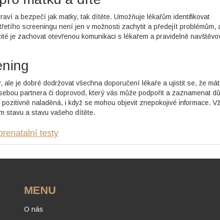
aví a bezpečí jak matky, tak dítěte. Umožňuje lékařům identifikovat
třetího screeningu není jen v možnosti zachytit a předejít problémům, 
ežité je zachovat otevřenou komunikaci s lékařem a pravidelně navštěvo
ening
, ale je dobré dodržovat všechna doporučení lékaře a ujistit se, že má
sebou partnera či doprovod, který vás může podpořit a zaznamenat dů
u a pozitivně naladěná, i když se mohou objevit znepokojivé informace. V
m stavu a stavu vašeho dítěte.
prenatalní testy
MENU
O nás