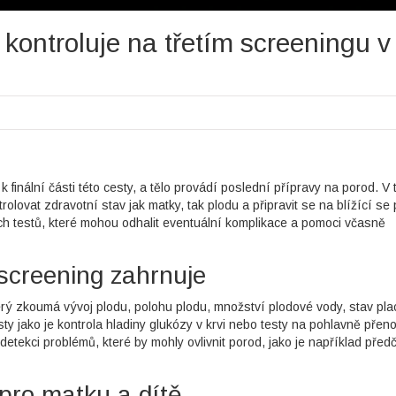
kontroluje na třetím screeningu v
k finální části této cesty, a tělo provádí poslední přípravy na porod. V
rolovat zdravotní stav jak matky, tak plodu a připravit se na blížící se
ch testů, které mohou odhalit eventuální komplikace a pomoci včasně
 screening zahrnuje
terý zkoumá vývoj plodu, polohu plodu, množství plodové vody, stav pla
sty jako je kontrola hladiny glukózy v krvi nebo testy na pohlavně přen
 detekci problémů, které by mohly ovlivnit porod, jako je například pře
pro matku a dítě