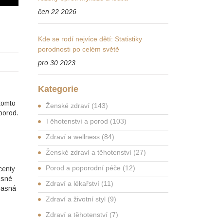
čen 22 2026
Kde se rodí nejvíce dětí: Statistiky
porodnosti po celém světě
pro 30 2023
Kategorie
 tomto
Ženské zdraví
(143)
 porod.
Těhotenství a porod
(103)
Zdraví a wellness
(84)
Ženské zdraví a těhotenství
(27)
Porod a poporodní péče
(12)
centy
osné
Zdraví a lékařství
(11)
dčasná
Zdraví a životní styl
(9)
Zdraví a těhotenství
(7)