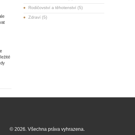
Rodičovství a těhotenství
(5)
ale
Zdraví
(5)
vat
te
ležité
ždy
© 2026. Všechna práva vyhrazena.