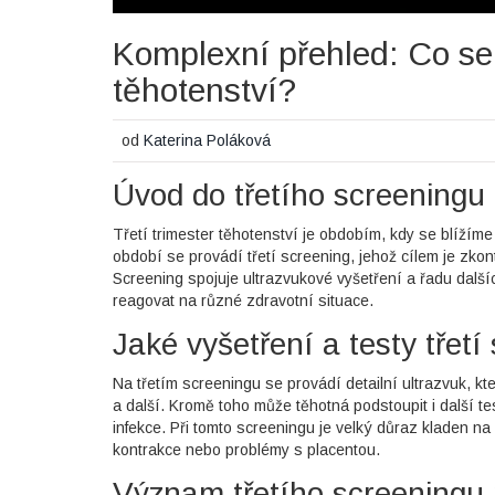
Komplexní přehled: Co se 
těhotenství?
od
Katerina Poláková
Úvod do třetího screeningu
Třetí trimester těhotenství je obdobím, kdy se blížíme 
období se provádí třetí screening, jehož cílem je zkont
Screening spojuje ultrazvukové vyšetření a řadu další
reagovat na různé zdravotní situace.
Jaké vyšetření a testy třetí
Na třetím screeningu se provádí detailní ultrazvuk, k
a další. Kromě toho může těhotná podstoupit i další te
infekce. Při tomto screeningu je velký důraz kladen na
kontrakce nebo problémy s placentou.
Význam třetího screeningu 