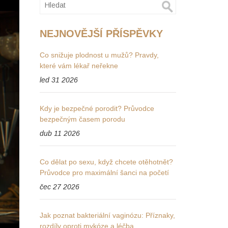
NEJNOVĚJŠÍ PŘÍSPĚVKY
Co snižuje plodnost u mužů? Pravdy,
které vám lékař neřekne
led 31 2026
Kdy je bezpečné porodit? Průvodce
bezpečným časem porodu
dub 11 2026
Co dělat po sexu, když chcete otěhotnět?
Průvodce pro maximální šanci na početí
čec 27 2026
Jak poznat bakteriální vaginózu: Příznaky,
rozdíly oproti mykóze a léčba