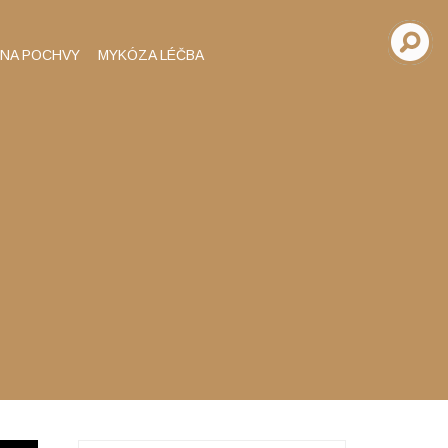
INA POCHVY
MYKÓZA LÉČBA