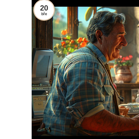
20
bře