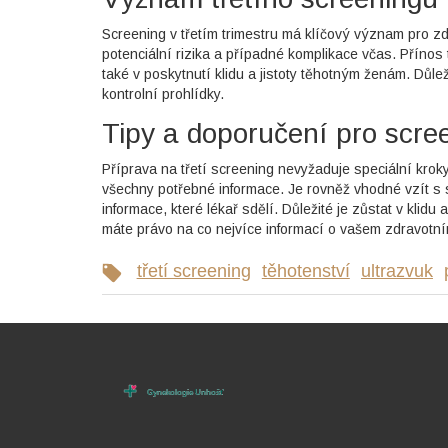
Screening v třetím trimestru má klíčový význam pro zdr
potenciální rizika a případné komplikace včas. Přínos 
také v poskytnutí klidu a jistoty těhotným ženám. Důl
kontrolní prohlídky.
Tipy a doporučení pro scre
Příprava na třetí screening nevyžaduje speciální kroky
všechny potřebné informace. Je rovněž vhodné vzít s 
informace, které lékař sdělí. Důležité je zůstat v klid
máte právo na co nejvíce informací o vašem zdravotní
třetí screening
těhotenství
ultrazvuk