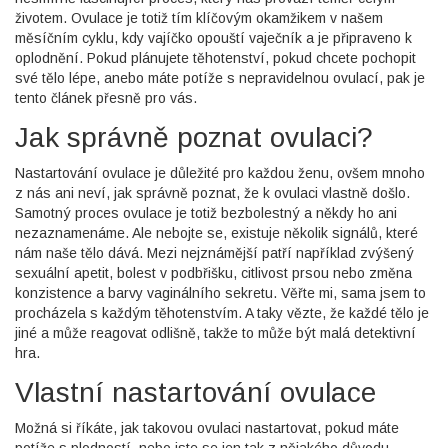
životem. Ovulace je totiž tím klíčovým okamžikem v našem
měsíčním cyklu, kdy vajíčko opouští vaječník a je připraveno k
oplodnění. Pokud plánujete těhotenství, pokud chcete pochopit
své tělo lépe, anebo máte potíže s nepravidelnou ovulací, pak je
tento článek přesně pro vás.
Jak správně poznat ovulaci?
Nastartování ovulace je důležité pro každou ženu, ovšem mnoho
z nás ani neví, jak správně poznat, že k ovulaci vlastně došlo.
Samotný proces ovulace je totiž bezbolestný a někdy ho ani
nezaznamenáme. Ale nebojte se, existuje několik signálů, které
nám naše tělo dává. Mezi nejznámější patří například zvýšený
sexuální apetit, bolest v podbřišku, citlivost prsou nebo změna
konzistence a barvy vaginálního sekretu. Věřte mi, sama jsem to
procházela s každým těhotenstvím. A taky vězte, že každé tělo je
jiné a může reagovat odlišně, takže to může být malá detektivní
hra.
Vlastní nastartování ovulace
Možná si říkáte, jak takovou ovulaci nastartovat, pokud máte
potíže s plodností, nebo jste se jen tak z nějakého důvodu