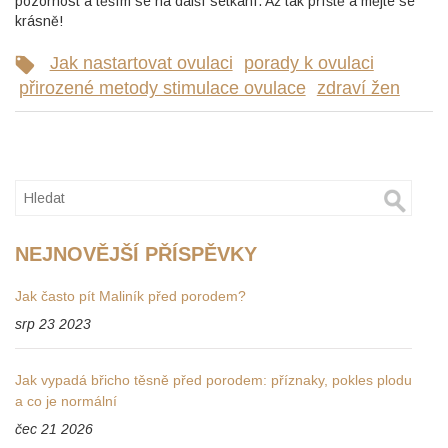
pozornost a těším se na další setkání. Až tak příště a mějte se
krásně!
Jak nastartovat ovulaci
porady k ovulaci
přirozené metody stimulace ovulace
zdraví žen
NEJNOVĚJŠÍ PŘÍSPĚVKY
Jak často pít Maliník před porodem?
srp 23 2023
Jak vypadá břicho těsně před porodem: příznaky, pokles plodu
a co je normální
čec 21 2026