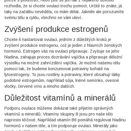
rozhodla, že si chcete ovulaci trochu pomoct. Určitě to znáte, já
taky na začátku nevěděla, co mám dělat. Jakmile ale porozumíte
svému tělu a cyklu, všechno se vám uleví.
Zvýšení produkce estrogenů
Chcete-li nastartovat ovulaci, jedním z důležitých kroků je
zvýšení produkce estrogenu, což je jeden z hlavních ženských
hormonů. Estrogen vás na ovulaci připravuje. Zvyšuje se jeho
hladina, zahajuje proces dozrávání vajíčka a připravuje děložní
výstelku na možné zahnízdění vajíčka. Je možné našemu tělu
pomoci tak, že budeme konzumovat potraviny bohaté na
fytoestrogeny. To jsou rostliny a potraviny, které obsahují látky
podobné estrogenům, například sója, lněné semínko, ovesné
vločky, červené víno a mnoho dalších.
Důležitost vitamínů a minerálů
Podporu ovulace můžeme dokázat také přijetím správných
vitamínů a minerálů. Vitamíny skupiny B jsou pro naše tělo
naprosto klíčové. Například vitamín B6 pomáhá regulovat hladinu
hormonů v našem těle, a tím podporuje ovulaci. Minerály jako