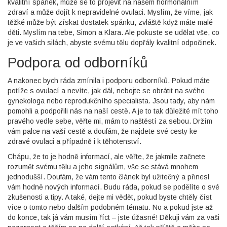
kvalitní spánek, může se to projevit na našem hormonálním
zdraví a může dojít k nepravidelné ovulaci. Myslím, že víme, jak
těžké může být získat dostatek spánku, zvláště když máte malé
děti. Myslím na tebe, Simon a Klara. Ale pokuste se udělat vše, co
je ve vašich silách, abyste svému tělu dopřály kvalitní odpočinek.
Podpora od odborníků
A nakonec bych ráda zmínila i podporu odborníků. Pokud máte
potíže s ovulací a nevíte, jak dál, nebojte se obrátit na svého
gynekologa nebo reprodukčního specialista. Jsou tady, aby nám
pomohli a podpořili nás na naší cestě. A je to tak důležité mít toho
pravého vedle sebe, věřte mi, mám to naštěstí za sebou. Držím
vám palce na vaší cestě a doufám, že najdete své cesty ke
zdravé ovulaci a případně i k těhotenství.
Chápu, že to je hodně informací, ale věřte, že jakmile začnete
rozumět svému tělu a jeho signálům, vše se stává mnohem
jednodušší. Doufám, že vám tento článek byl užitečný a přinesl
vám hodně nových informací. Budu ráda, pokud se podělíte o své
zkušenosti a tipy. A také, dejte mi vědět, pokud byste chtěly číst
více o tomto nebo dalším podobném tématu. No a pokud jste až
do konce, tak já vám musím říct – jste úžasné! Děkuji vám za vaši