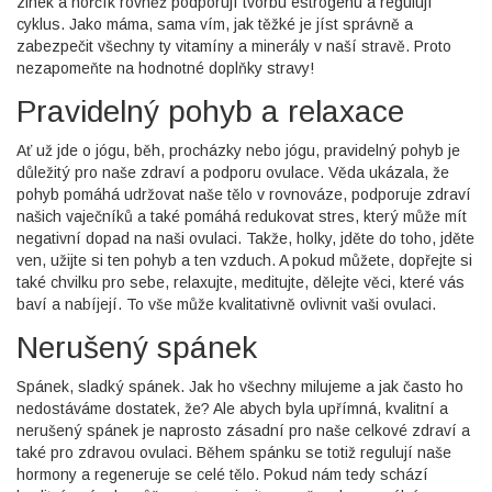
zinek a hořčík rovněž podporují tvorbu estrogenu a regulují
cyklus. Jako máma, sama vím, jak těžké je jíst správně a
zabezpečit všechny ty vitamíny a minerály v naší stravě. Proto
nezapomeňte na hodnotné doplňky stravy!
Pravidelný pohyb a relaxace
Ať už jde o jógu, běh, procházky nebo jógu, pravidelný pohyb je
důležitý pro naše zdraví a podporu ovulace. Věda ukázala, že
pohyb pomáhá udržovat naše tělo v rovnováze, podporuje zdraví
našich vaječníků a také pomáhá redukovat stres, který může mít
negativní dopad na naši ovulaci. Takže, holky, jděte do toho, jděte
ven, užijte si ten pohyb a ten vzduch. A pokud můžete, dopřejte si
také chvilku pro sebe, relaxujte, meditujte, dělejte věci, které vás
baví a nabíjejí. To vše může kvalitativně ovlivnit vaši ovulaci.
Nerušený spánek
Spánek, sladký spánek. Jak ho všechny milujeme a jak často ho
nedostáváme dostatek, že? Ale abych byla upřímná, kvalitní a
nerušený spánek je naprosto zásadní pro naše celkové zdraví a
také pro zdravou ovulaci. Během spánku se totiž regulují naše
hormony a regeneruje se celé tělo. Pokud nám tedy schází