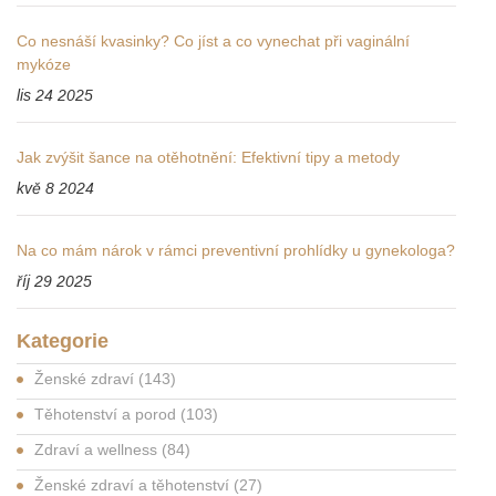
Co nesnáší kvasinky? Co jíst a co vynechat při vaginální
mykóze
lis 24 2025
Jak zvýšit šance na otěhotnění: Efektivní tipy a metody
kvě 8 2024
Na co mám nárok v rámci preventivní prohlídky u gynekologa?
říj 29 2025
Kategorie
Ženské zdraví
(143)
Těhotenství a porod
(103)
Zdraví a wellness
(84)
Ženské zdraví a těhotenství
(27)