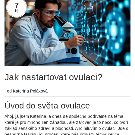
7
říj
Jak nastartovat ovulaci?
od
Katerina Poláková
Úvod do světa ovulace
Ahoj, já jsem Katerina, a dnes se společně podíváme na téma,
které je pro mnoho žen záhadou, ale zároveň je to něco, co tvoří
základ ženského zdraví a plodnosti. Ano mluvím o ovulaci. Jde o
nesmírně fascinující proces, který nás provází téměř celým