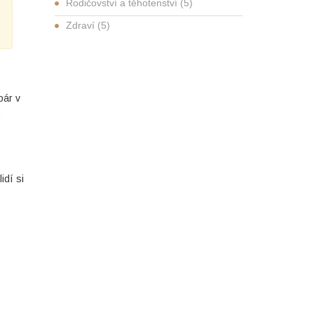
Rodičovství a těhotenství
(5)
Zdraví
(5)
pár v
idí si