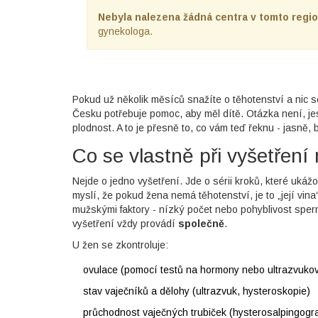
Nebyla nalezena žádná centra v tomto regio
gynekologa.
Pokud už několik měsíců snažíte o těhotenství a nic s
Česku potřebuje pomoc, aby měl dítě. Otázka není, jest
plodnost. A to je přesně to, co vám teď řeknu - jasně,
Co se vlastně při vyšetření
Nejde o jedno vyšetření. Jde o sérii kroků, které ukážo
myslí, že pokud žena nemá těhotenství, je to „její vin
mužskými faktory - nízký počet nebo pohyblivost sper
vyšetření vždy provádí
společně
.
U žen se zkontroluje:
ovulace (pomocí testů na hormony nebo ultrazvukov
stav vaječníků a dělohy (ultrazvuk, hysteroskopie)
průchodnost vaječných trubiček (hysterosalpingogra