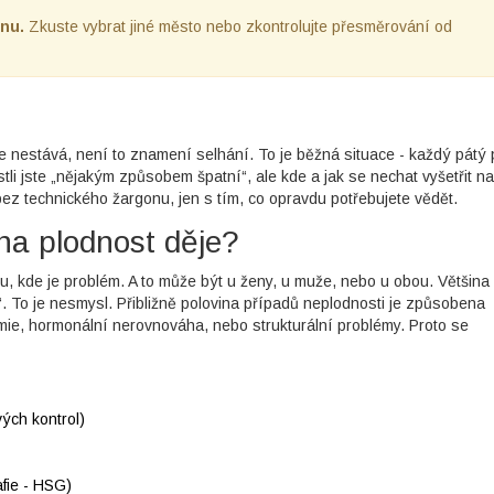
nu.
Zkuste vybrat jiné město nebo zkontrolujte přesměrování od
e nestává, není to znamení selhání. To je běžná situace - každý pátý 
li jste „nějakým způsobem špatní“, ale kde a jak se nechat vyšetřit na
 bez technického žargonu, jen s tím, co opravdu potřebujete vědět.
 na plodnost děje?
u, kde je problém. A to může být u ženy, u muže, nebo u obou. Většina l
a“. To je nesmysl. Přibližně polovina případů neplodnosti je způsobena
mie, hormonální nerovnováha, nebo strukturální problémy. Proto se
ých kontrol)
fie - HSG)