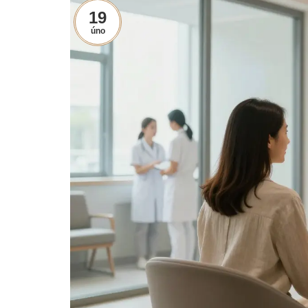
19
úno