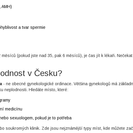
n, AMH)
hyblivost a tvar spermie
měsíců (pokud jste nad 35, pak 6 měsíců), je čas jít k lékaři. Nečekat
plodnost v Česku?
a
- ne obecné gynekologické ordinace. Většina gynekologů má základn
ku neplodnosti. Hledáte místo, které:
ogramy
kční medicínu
nebo sexuologem, pokud je to potřeba
bo soukromých klinik. Zde jsou nejznámější typy míst, kde můžete začí