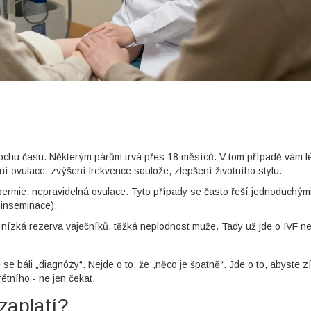
rochu času. Některým párům trvá přes 18 měsíců. V tom případě vám l
ní ovulace, zvýšení frekvence soulože, zlepšení životního stylu.
ermie, nepravidelná ovulace. Tyto případy se často řeší jednoduchými
 inseminace).
, nízká rezerva vaječníků, těžká neplodnost muže. Tady už jde o IVF n
 se báli „diagnózy“. Nejde o to, že „něco je špatně“. Jde o to, abyste zí
tního - ne jen čekat.
zaplatí?