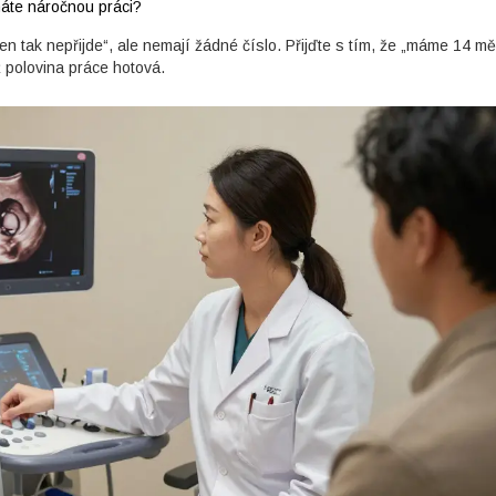
máte náročnou práci?
o jen tak nepřijde“, ale nemají žádné číslo. Přijďte s tím, že „máme 14 m
ž polovina práce hotová.