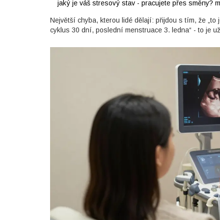
jaký je váš stresový stav - pracujete přes směny? 
Největší chyba, kterou lidé dělají: přijdou s tím, že „t
cyklus 30 dní, poslední menstruace 3. ledna“ - to je u