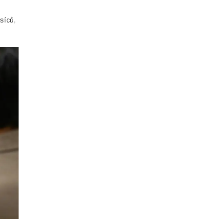
ěsíců,