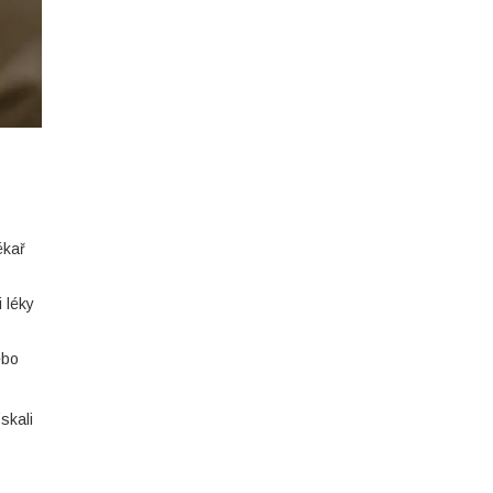
ékař
 léky
ebo
skali