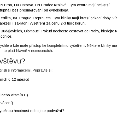
FN Brno, FN Ostrava, FN Hradec Králové. Tyto centra mají největší
stupná i bez přesměrování od gynekologa.
rtilita, IVF Prague, ReproFem. Tyto kliniky mají kratší čekací doby, ví
abízejí i základní vyšetření za cenu 2-3 tisíc korun.
h Budějovicích, Olomouci. Pokud nechcete cestovat do Prahy, hledejte 
mocnice.
u rychle a kde máte přístup ke kompletnímu vyšetření. Některé kliniky ma
- to platí hlavně v nemocnicích.
ávštěvu?
přišli s informacemi. Připravte si:
dních 6-12 měsíců
id nebo vitamín D)
rvácení)
ebytečnou hmotnost nebo jste podvážní?