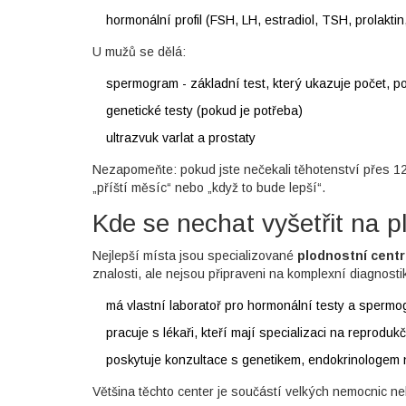
hormonální profil (FSH, LH, estradiol, TSH, prolakti
U mužů se dělá:
spermogram - základní test, který ukazuje počet, po
genetické testy (pokud je potřeba)
ultrazvuk varlat a prostaty
Nezapomeňte: pokud jste nečekali těhotenství přes 12 
„příští měsíc“ nebo „když to bude lepší“.
Kde se nechat vyšetřit na 
Nejlepší místa jsou specializované
plodnostní centr
znalosti, ale nejsou připraveni na komplexní diagnosti
má vlastní laboratoř pro hormonální testy a sperm
pracuje s lékaři, kteří mají specializaci na reprodu
poskytuje konzultace s genetikem, endokrinologem 
Většina těchto center je součástí velkých nemocnic ne