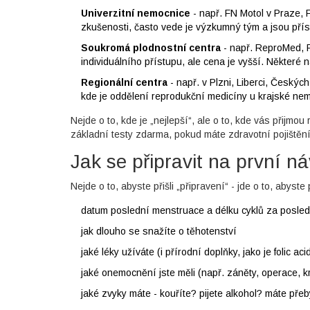
Univerzitní nemocnice
- např. FN Motol v Praze, 
zkušenosti, často vede je výzkumný tým a jsou pří
Soukromá plodnostní centra
- např. ReproMed, Fe
individuálního přístupu, ale cena je vyšší. Některé n
Regionální centra
- např. v Plzni, Liberci, Českýc
kde je oddělení reprodukční medicíny u krajské ne
Nejde o to, kde je „nejlepší“, ale o to, kde vás přijmo
základní testy zdarma, pokud máte zdravotní pojištění 
Jak se připravit na první n
Nejde o to, abyste přišli „připravení“ - jde o to, abyste 
datum poslední menstruace a délku cyklů za posle
jak dlouho se snažíte o těhotenství
jaké léky užíváte (i přírodní doplňky, jako je folic ac
jaké onemocnění jste měli (např. záněty, operace, k
jaké zvyky máte - kouříte? pijete alkohol? máte př