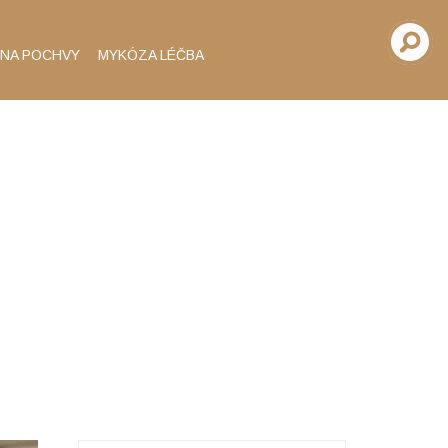
INA POCHVY
MYKÓZA LÉČBA