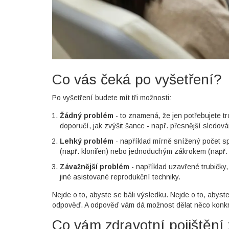
Co vás čeká po vyšetření?
Po vyšetření budete mít tři možnosti:
Žádný problém
- to znamená, že jen potřebujete t
doporučí, jak zvýšit šance - např. přesnější sledová
Lehký problém
- například mírně snížený počet sp
(např. klonifen) nebo jednoduchým zákrokem (např.
Závažnější problém
- například uzavřené trubičky
jiné asistované reprodukční techniky.
Nejde o to, abyste se báli výsledku. Nejde o to, abyste
odpověď. A odpověď vám dá možnost dělat něco konkré
Co vám zdravotní pojištění 