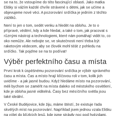
se na to, že vstoupíme do této fascinující oblasti. Jako matka
Elišky si vážím každé chvíle strávené s dětmi, jak se učíme a
objevujeme nové věci. A pozorování srdíčka je jedním z těchto
zážitků.
Není to jen o tom, sedět venku a hledět na oblohu. Je to o
přípravě, vědění, kdy a kde hledat, a také o tom, jak pracovat s
různými nástroji a technologiemi, které nám pomáhají vidět to, co
oko nemůže. Ale nebojte se, ve skutečnosti není třeba být
raketovým vědecem, aby se člověk mohl těšit z pohledu na
srdíčko. Tak pojďme se na to podívat!
Výběr perfektního času a místa
První krok k úspěšnému pozorování srdíčka je výběr správného
času a místa. Čas a místo hrají klíčovou roli v tom, kolik jich
uvidíme - a jak jasné budou. Když hledáme místo na pozorování,
měli bychom se zaměřit na místa daleko od městského osvětlení,
kde je obloha jasně viditelná. Časy bez měsíčního světla jsou
také ideální.
V České Budějovice, kde žiju, máme štěstí, že existuje řada
skvělých míst na pozorování. Například jsem jednou vzala Elišku
na výlet do blízkých lesů, kde jsme strávily noc pod hvězdami.