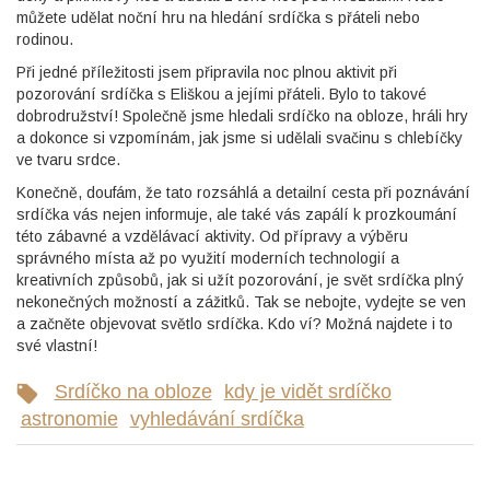
můžete udělat noční hru na hledání srdíčka s přáteli nebo
rodinou.
Při jedné příležitosti jsem připravila noc plnou aktivit při
pozorování srdíčka s Eliškou a jejími přáteli. Bylo to takové
dobrodružství! Společně jsme hledali srdíčko na obloze, hráli hry
a dokonce si vzpomínám, jak jsme si udělali svačinu s chlebíčky
ve tvaru srdce.
Konečně, doufám, že tato rozsáhlá a detailní cesta při poznávání
srdíčka vás nejen informuje, ale také vás zapálí k prozkoumání
této zábavné a vzdělávací aktivity. Od přípravy a výběru
správného místa až po využití moderních technologií a
kreativních způsobů, jak si užít pozorování, je svět srdíčka plný
nekonečných možností a zážitků. Tak se nebojte, vydejte se ven
a začněte objevovat světlo srdíčka. Kdo ví? Možná najdete i to
své vlastní!
Srdíčko na obloze
kdy je vidět srdíčko
astronomie
vyhledávání srdíčka