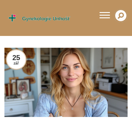
25
zář