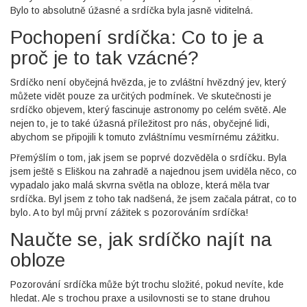
Bylo to absolutně úžasné a srdíčka byla jasně viditelná.
Pochopení srdíčka: Co to je a
proč je to tak vzácné?
Srdíčko není obyčejná hvězda, je to zvláštní hvězdný jev, který
můžete vidět pouze za určitých podmínek. Ve skutečnosti je
srdíčko objevem, který fascinuje astronomy po celém světě. Ale
nejen to, je to také úžasná příležitost pro nás, obyčejné lidi,
abychom se připojili k tomuto zvláštnímu vesmírnému zážitku.
Přemýšlím o tom, jak jsem se poprvé dozvěděla o srdíčku. Byla
jsem ještě s Eliškou na zahradě a najednou jsem uviděla něco, co
vypadalo jako malá skvrna světla na obloze, která měla tvar
srdíčka. Byl jsem z toho tak nadšená, že jsem začala pátrat, co to
bylo. A to byl můj první zážitek s pozorováním srdíčka!
Naučte se, jak srdíčko najít na
obloze
Pozorování srdíčka může být trochu složité, pokud nevíte, kde
hledat. Ale s trochou praxe a usilovnosti se to stane druhou