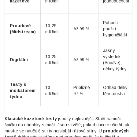
kazetové
mIU/ml
jednoduchost
Pohodlí
Proudové
10-25
Až 99 %
použití,
(Midstream)
mIU/ml
hygieničtější
Jasný
10-25
výsledek
Digitální
Až 99 %
mIU/ml
(Ano/Ne),
někdy týdny
Testy s
10
Přibližně
Odhad délky
indikátorem
mIU/ml
97 %
těhotenství
týdnu
Klasické kazetové testy
jsou ty nejlevnější. Stačí namočit
špičku do nádobky s močí. Jsou skvělé, pokud chcete ušetřit, ale
musíte se naučit číst i ty nejslabší růžové stíny. U
proudových
testů
držíte pásku přímo pod proudem moči. Je to čistší a