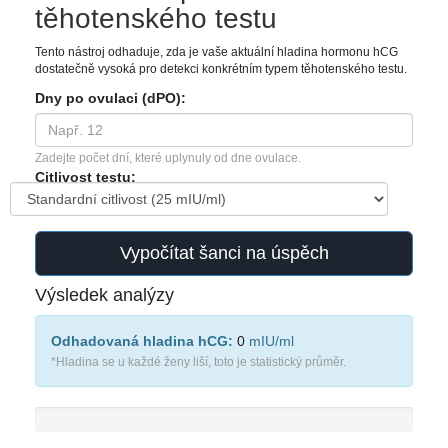
těhotenského testu
Tento nástroj odhaduje, zda je vaše aktuální hladina hormonu hCG
dostatečně vysoká pro detekci konkrétním typem těhotenského testu.
Dny po ovulaci (dPO):
Zadejte počet dní, které uplynuly od dne ovulace.
Citlivost testu:
Vypočítat šanci na úspěch
Výsledek analýzy
Odhadovaná hladina hCG:
0
mIU/ml
*Hladina se u každé ženy liší, toto je statistický průměr.