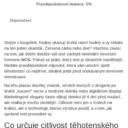
Pravděpodobnost detekce:
0%
Doporučení:
Stojíte v koupelně, hodiny ukazují brzké ranní hodiny a vy čekáte
na ten jeden okamžik. Červená čárka nebo dvě? Všechno závisí
na tom, jak dobře dokáže váš test zachytit minimální množství
hormonu
hCG
. Pokud se ptáte, který test je skutečně nejcitlivější,
hledáte pravděpodobně odpověď, která vám umožní zjistit
těhotenství co nejdříve, ideálně ještě před očekávaným termínem
menstruace.
Na trhu plavou desítky značek, od těch levných z drogerie po
drahé „luxusní" verze s modrými okénky nebo digitálními displeji.
Marketingové slogany často slibují detekci již 6 dní před ovulací,
ale realita je trochu složitější. Citlivost není jen o číslech na
krabici, ale o technologii, kterou výrobce použil, a o tom, jak
správně test provedete vy.
Co určuje citlivost těhotenského