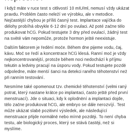
I když máte v ruce test s citlivostí 10 mIU/ml, nemusí vždy ukázat
pravdu. Problém často neleží ve výrobku, ale v metodice.
Nejčastější chybou je příliš časný test. Implantace vajíčka do
dělohy probíhá obvykle 6-12 dní po ovulaci. Až poté začne tělo
produkovat hCG. Pokud testujete 3 dny před ovulací, žádný test
na světě vám nepomůže, protože hormon ještě neexistuje.
Dalším faktorem je ředění moče. Během dne pijeme vodu, čaj,
kávu. Moč se ředí a koncentrace hCG klesá. Ranní moč je vždy
nejkoncentrovanější, protože během noci nedochází k příjmu
tekutin a ledviny pracují na úsporu vody. Pokud testujete pozdě
odpoledne, máte menší šanci na detekci raného těhotenství než
při ranním testování.
Nesmíme také opomenout tzv.
chemické těhotenství
(
velmi raný
potrat, který nastane krátce po implantaci, často ještě před první
menstruací
)
. Jde o situaci, kdy k oplodnění a implantaci dojde,
tělo začne produkovat hCG, ale embryo se dále nerozvíjí. Test
může ukázat slabě pozitivní výsledek, ale následující
menstruace přijde normálně nebo mírně později. To není chyba
testu, ale biologický proces, který se stává častěji, než si
myslíme.