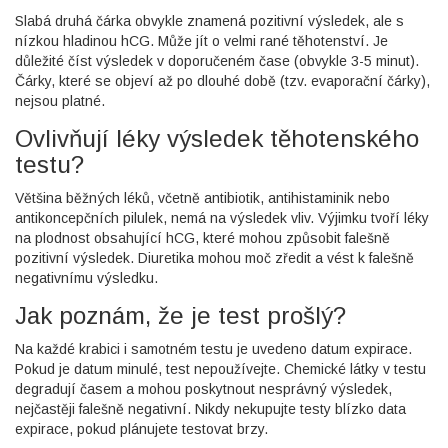
Slabá druhá čárka obvykle znamená pozitivní výsledek, ale s
nízkou hladinou hCG. Může jít o velmi rané těhotenství. Je
důležité číst výsledek v doporučeném čase (obvykle 3-5 minut).
Čárky, které se objeví až po dlouhé době (tzv. evaporační čárky),
nejsou platné.
Ovlivňují léky výsledek těhotenského
testu?
Většina běžných léků, včetně antibiotik, antihistaminik nebo
antikoncepčních pilulek, nemá na výsledek vliv. Výjimku tvoří léky
na plodnost obsahující hCG, které mohou způsobit falešně
pozitivní výsledek. Diuretika mohou moč zředit a vést k falešně
negativnímu výsledku.
Jak poznám, že je test prošlý?
Na každé krabici i samotném testu je uvedeno datum expirace.
Pokud je datum minulé, test nepoužívejte. Chemické látky v testu
degradují časem a mohou poskytnout nesprávný výsledek,
nejčastěji falešně negativní. Nikdy nekupujte testy blízko data
expirace, pokud plánujete testovat brzy.