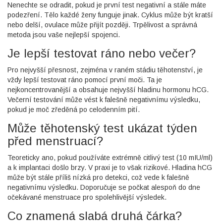
Nenechte se odradit, pokud je první test negativní a stále máte
podezření. Tělo každé ženy funguje jinak. Cyklus může být kratší
nebo delší, ovulace může přijít později. Trpělivost a správná
metoda jsou vaše nejlepší spojenci.
Je lepší testovat ráno nebo večer?
Pro nejvyšší přesnost, zejména v raném stádiu těhotenství, je
vždy lepší testovat ráno pomocí první moči. Ta je
nejkoncentrovanější a obsahuje nejvyšší hladinu hormonu hCG.
Večerní testování může vést k falešně negativnímu výsledku,
pokud je moč zředěná po celodenním pití.
Může těhotenský test ukázat týden
před menstruací?
Teoreticky ano, pokud používáte extrémně citlivý test (10 mIU/ml)
a k implantaci došlo brzy. V praxi je to však rizikové. Hladina hCG
může být stále příliš nízká pro detekci, což vede k falešně
negativnímu výsledku. Doporučuje se počkat alespoň do dne
očekávané menstruace pro spolehlivější výsledek.
Co znamená slabá druhá čárka?