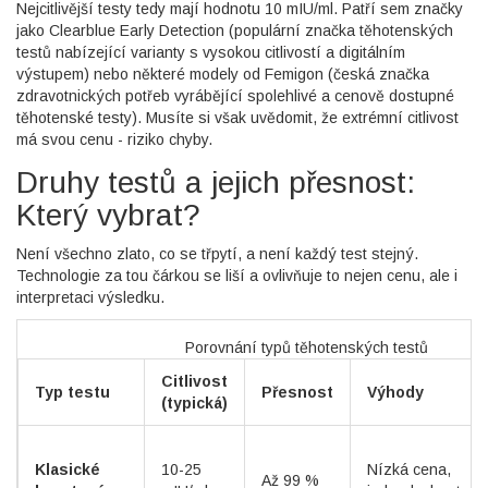
Nejcitlivější testy tedy mají hodnotu 10 mIU/ml. Patří sem značky
jako
Clearblue Early Detection
(
populární značka těhotenských
testů nabízející varianty s vysokou citlivostí a digitálním
výstupem
)
nebo některé modely od
Femigon
(
česká značka
zdravotnických potřeb vyrábějící spolehlivé a cenově dostupné
těhotenské testy
)
. Musíte si však uvědomit, že extrémní citlivost
má svou cenu - riziko chyby.
Druhy testů a jejich přesnost:
Který vybrat?
Není všechno zlato, co se třpytí, a není každý test stejný.
Technologie za tou čárkou se liší a ovlivňuje to nejen cenu, ale i
interpretaci výsledku.
Porovnání typů těhotenských testů
Citlivost
Typ testu
Přesnost
Výhody
(typická)
Klasické
10-25
Nízká cena,
Až 99 %