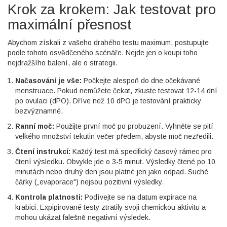
Krok za krokem: Jak testovat pro
maximální přesnost
Abychom získali z vašeho drahého testu maximum, postupujte
podle tohoto osvědčeného scénáře. Nejde jen o koupi toho
nejdražšího balení, ale o strategii.
Načasování je vše:
Počkejte alespoň do dne očekávané
menstruace. Pokud nemůžete čekat, zkuste testovat 12-14 dní
po ovulaci (dPO). Dříve než 10 dPO je testování prakticky
bezvýznamné.
Ranní moč:
Použijte první moč po probuzení. Vyhněte se pití
velkého množství tekutin večer předem, abyste moč nezředili.
Čtení instrukcí:
Každý test má specifický časový rámec pro
čtení výsledku. Obvykle jde o 3-5 minut. Výsledky čtené po 10
minutách nebo druhý den jsou platné jen jako odpad. Suché
čárky („evaporace") nejsou pozitivní výsledky.
Kontrola platnosti:
Podívejte se na datum expirace na
krabici. Expipirované testy ztratily svoji chemickou aktivitu a
mohou ukázat falešně negativní výsledek.