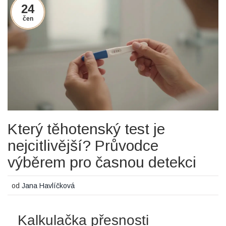
24
čen
Který těhotenský test je
nejcitlivější? Průvodce
výběrem pro časnou detekci
od
Jana Havlíčková
Kalkulačka přesnosti