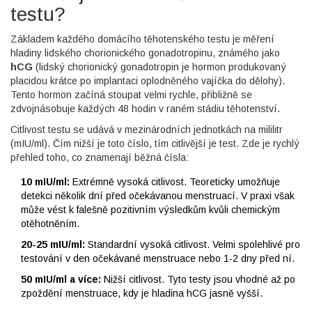
testu?
Základem každého domácího těhotenského testu je měření
hladiny lidského chorionického gonadotropinu, známého jako
hCG
(
lidský chorionický gonadotropin je hormon produkovaný
placidou krátce po implantaci oplodněného vajíčka do dělohy
)
.
Tento hormon začíná stoupat velmi rychle, přibližně se
zdvojnásobuje každých 48 hodin v raném stádiu těhotenství.
Citlivost testu se udává v mezinárodních jednotkách na mililitr
(mIU/ml). Čím nižší je toto číslo, tím citlivější je test. Zde je rychlý
přehled toho, co znamenají běžná čísla:
10 mIU/ml:
Extrémně vysoká citlivost. Teoreticky umožňuje
detekci několik dní před očekávanou menstruací. V praxi však
může vést k falešně pozitivním výsledkům kvůli chemickým
otěhotněním.
20-25 mIU/ml:
Standardní vysoká citlivost. Velmi spolehlivé pro
testování v den očekávané menstruace nebo 1-2 dny před ní.
50 mIU/ml a více:
Nižší citlivost. Tyto testy jsou vhodné až po
zpoždění menstruace, kdy je hladina hCG jasně vyšší.