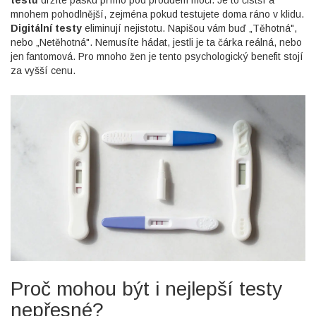
mnohem pohodlnější, zejména pokud testujete doma ráno v klidu.
Digitální testy
eliminují nejistotu. Napišou vám buď „Těhotná",
nebo „Netěhotná". Nemusíte hádat, jestli je ta čárka reálná, nebo
jen fantomová. Pro mnoho žen je tento psychologický benefit stojí
za vyšší cenu.
Proč mohou být i nejlepší testy
nepřesné?