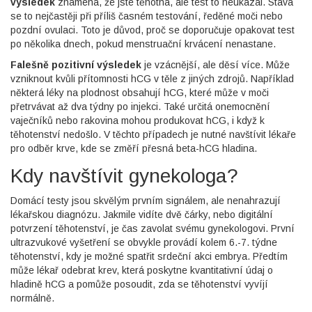
výsledek
znamená, že jste těhotná, ale test to neukázal. Stává
se to nejčastěji při příliš časném testování, ředěné moči nebo
pozdní ovulaci. Toto je důvod, proč se doporučuje opakovat test
po několika dnech, pokud menstruační krvácení nenastane.
Falešně pozitivní výsledek
je vzácnější, ale děsí více. Může
vzniknout kvůli přítomnosti hCG v těle z jiných zdrojů. Například
některá léky na plodnost obsahují hCG, které může v moči
přetrvávat až dva týdny po injekci. Také určitá onemocnění
vaječníků nebo rakovina mohou produkovat hCG, i když k
těhotenství nedošlo. V těchto případech je nutné navštívit lékaře
pro odběr krve, kde se změří přesná beta-hCG hladina.
Kdy navštívit gynekologa?
Domácí testy jsou skvělým prvním signálem, ale nenahrazují
lékařskou diagnózu. Jakmile vidíte dvě čárky, nebo digitální
potvrzení těhotenství, je čas zavolat svému gynekologovi. První
ultrazvukové vyšetření se obvykle provádí kolem 6.-7. týdne
těhotenství, kdy je možné spatřit srdeční akci embrya. Předtím
může lékař odebrat krev, která poskytne kvantitativní údaj o
hladině hCG a pomůže posoudit, zda se těhotenství vyvíjí
normálně.