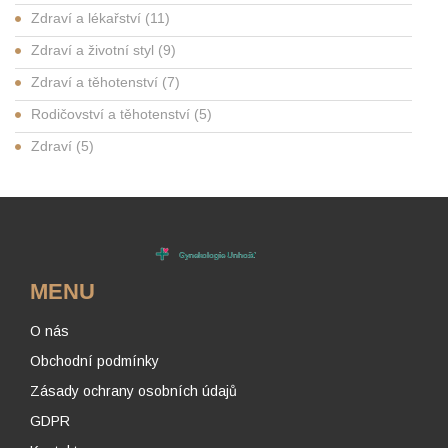
Zdraví a lékařství
(11)
Zdraví a životní styl
(9)
Zdraví a těhotenství
(7)
Rodičovství a těhotenství
(5)
Zdraví
(5)
MENU
O nás
Obchodní podmínky
Zásady ochrany osobních údajů
GDPR