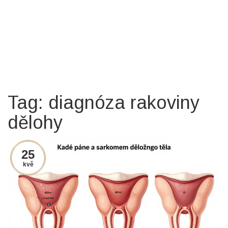
Tag: diagnóza rakoviny
dělohy
25
kvě