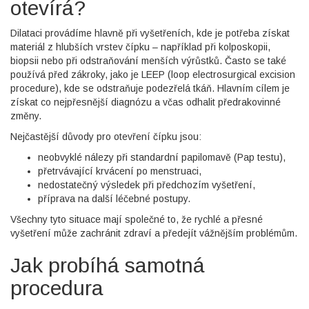
otevírá?
Dilataci provádíme hlavně při vyšetřeních, kde je potřeba získat
materiál z hlubších vrstev čípku – například při kolposkopii,
biopsii nebo při odstraňování menších výrůstků. Často se také
používá před zákroky, jako je LEEP (loop electrosurgical excision
procedure), kde se odstraňuje podezřelá tkáň. Hlavním cílem je
získat co nejpřesnější diagnózu a včas odhalit předrakovinné
změny.
Nejčastější důvody pro otevření čípku jsou:
neobvyklé nálezy při standardní papilomavě (Pap testu),
přetrvávající krvácení po menstruaci,
nedostatečný výsledek při předchozím vyšetření,
příprava na další léčebné postupy.
Všechny tyto situace mají společné to, že rychlé a přesné
vyšetření může zachránit zdraví a předejít vážnějším problémům.
Jak probíhá samotná
procedura