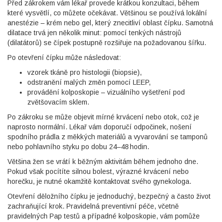
Před zákrokem vám lékař provede krátkou konzultaci, během
které vysvětlí, co můžete očekávat. Většinou se používá lokální
anestézie – krém nebo gel, který znecitliví oblast čípku. Samotná
dilatace trvá jen několik minut: pomocí tenkých nástrojů
(dilatátorů) se čípek postupně rozšiřuje na požadovanou šířku.
Po otevření čípku může následovat:
vzorek tkáně pro histologii (biopsie),
odstranění malých změn pomocí LEEP,
provádění kolposkopie – vizuálního vyšetření pod
zvětšovacím sklem.
Po zákroku se může objevit mírné krvácení nebo otok, což je
naprosto normální. Lékař vám doporučí odpočinek, nošení
spodního prádla z měkkých materiálů a vyvarování se tamponů
nebo pohlavního styku po dobu 24–48 hodin.
Většina žen se vrátí k běžným aktivitám během jednoho dne.
Pokud však pocítíte silnou bolest, výrazné krvácení nebo
horečku, je nutné okamžitě kontaktovat svého gynekologa.
Otevření děložního čípku je jednoduchý, bezpečný a často život
zachraňující krok. Pravidelná preventivní péče, včetně
pravidelných Pap testů a případné kolposkopie, vám pomůže