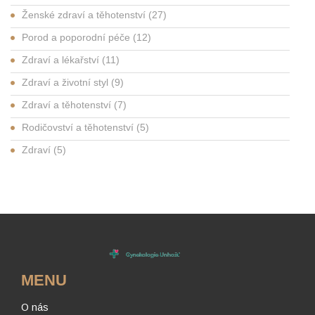
Ženské zdraví a těhotenství
(27)
Porod a poporodní péče
(12)
Zdraví a lékařství
(11)
Zdraví a životní styl
(9)
Zdraví a těhotenství
(7)
Rodičovství a těhotenství
(5)
Zdraví
(5)
MENU
O nás