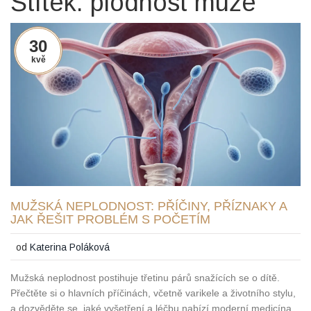
Štítek: plodnost muže
30
kvě
MUŽSKÁ NEPLODNOST: PŘÍČINY, PŘÍZNAKY A
JAK ŘEŠIT PROBLÉM S POČETÍM
od
Katerina Poláková
Mužská neplodnost postihuje třetinu párů snažících se o dítě.
Přečtěte si o hlavních příčinách, včetně varikele a životního stylu,
a dozvěděte se, jaké vyšetření a léčbu nabízí moderní medicína.