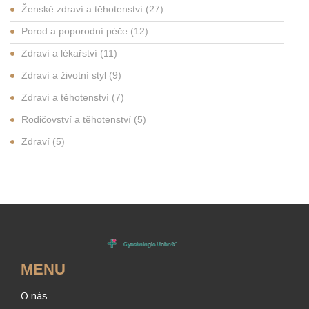
Ženské zdraví a těhotenství
(27)
Porod a poporodní péče
(12)
Zdraví a lékařství
(11)
Zdraví a životní styl
(9)
Zdraví a těhotenství
(7)
Rodičovství a těhotenství
(5)
Zdraví
(5)
MENU
O nás