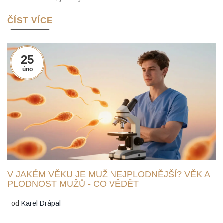
ČÍST VÍCE
25
úno
V JAKÉM VĚKU JE MUŽ NEJPLODNĚJŠÍ? VĚK A
PLODNOST MUŽŮ - CO VĚDĚT
od
Karel Drápal