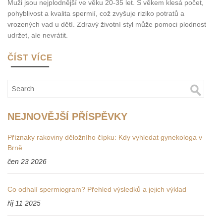
Muži jsou nejplodnější ve věku 20-35 let. S věkem klesá počet,
pohyblivost a kvalita spermií, což zvyšuje riziko potratů a
vrozených vad u dětí. Zdravý životní styl může pomoci plodnost
udržet, ale nevrátit.
ČÍST VÍCE
NEJNOVĚJŠÍ PŘÍSPĚVKY
Příznaky rakoviny děložního čípku: Kdy vyhledat gynekologa v
Brně
čen 23 2026
Co odhalí spermiogram? Přehled výsledků a jejich výklad
říj 11 2025