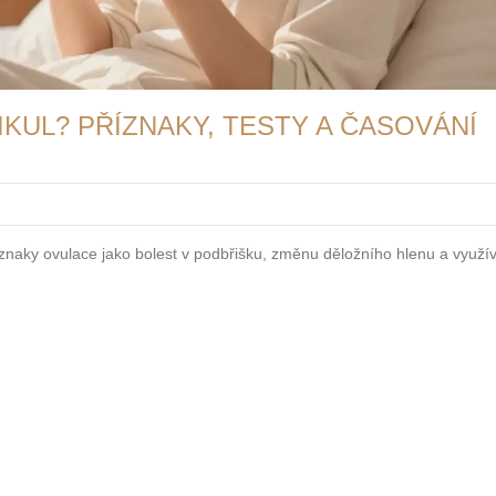
IKUL? PŘÍZNAKY, TESTY A ČASOVÁNÍ
íznaky ovulace jako bolest v podbřišku, změnu děložního hlenu a využív