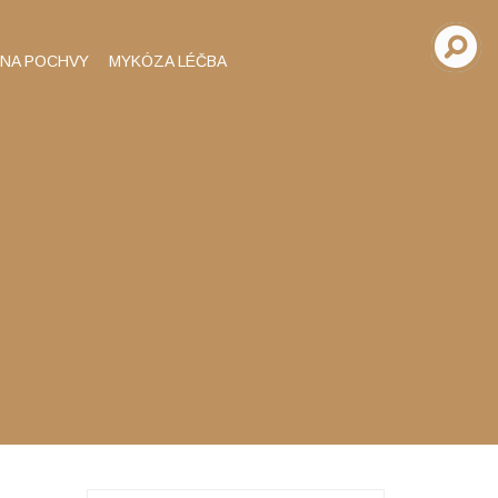
INA POCHVY
MYKÓZA LÉČBA