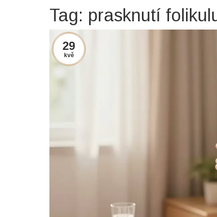
Tag: prasknutí folikul
29
kvě