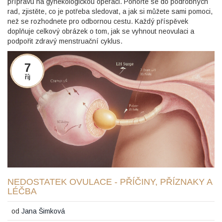
přípravu na gynekologickou operaci. Ponořte se do podrobných
rad, zjistěte, co je potřeba sledovat, a jak si můžete sami pomoci,
než se rozhodnete pro odbornou cestu. Každý příspěvek
doplňuje celkový obrázek o tom, jak se vyhnout neovulaci a
podpořit zdravý menstruační cyklus.
7
říj
NEDOSTATEK OVULACE - PŘÍČINY, PŘÍZNAKY A
LÉČBA
od
Jana Šimková