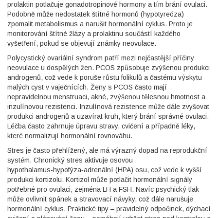
prolaktin potlačuje gonadotropinové hormony a tím brání ovulaci.
Podobně může nedostatek štítné hormonů (hypotyreóza)
zpomalit metabolismus a narušit hormonální cyklus. Proto je
monitorování štítné žlázy a prolaktinu součástí každého
vyšetření, pokud se objevují známky neovulace.
Polycystický ovariální syndrom patří mezi nejčastější příčiny
neovulace u dospělých žen. PCOS způsobuje zvýšenou produkci
androgenů, což vede k poruše růstu folikulů a častému výskytu
malých cyst v vaječnících. Ženy s PCOS často mají
nepravidelnou menstruaci, akné, zvýšenou tělesnou hmotnost a
inzulínovou rezistenci. Inzulínová rezistence může dále zvyšovat
produkci androgenů a uzavírat kruh, který brání správné ovulaci.
Léčba často zahrnuje úpravu stravy, cvičení a případně léky,
které normalizují hormonální rovnováhu.
Stres je často přehlížený, ale má výrazný dopad na reprodukční
systém. Chronický stres aktivuje osovou
hypothalamus‑hypofýza‑adrenální (HPA) osu, což vede k vyšší
produkci kortizolu. Kortizol může potlačit hormonální signály
potřebné pro ovulaci, zejména LH a FSH. Navíc psychický tlak
může ovlivnit spánek a stravovací návyky, což dále narušuje
hormonální cyklus. Praktické tipy – pravidelný odpočinek, dýchací