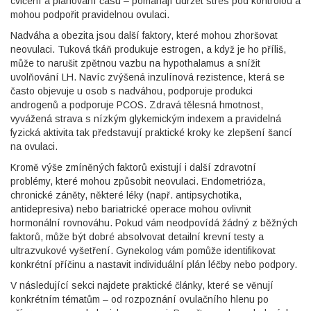
cvičení a plánování času – pomáhají udržet stres pod kontrolou a
mohou podpořit pravidelnou ovulaci.
Nadváha a obezita jsou další faktory, které mohou zhoršovat
neovulaci. Tuková tkáň produkuje estrogen, a když je ho příliš,
může to narušit zpětnou vazbu na hypothalamus a snížit
uvolňování LH. Navíc zvýšená inzulínová rezistence, která se
často objevuje u osob s nadváhou, podporuje produkci
androgenů a podporuje PCOS. Zdravá tělesná hmotnost,
vyvážená strava s nízkým glykemickým indexem a pravidelná
fyzická aktivita tak představují praktické kroky ke zlepšení šancí
na ovulaci.
Kromě výše zmíněných faktorů existují i další zdravotní
problémy, které mohou způsobit neovulaci. Endometrióza,
chronické záněty, některé léky (např. antipsychotika,
antidepresiva) nebo bariatrické operace mohou ovlivnit
hormonální rovnováhu. Pokud vám neodpovídá žádný z běžných
faktorů, může být dobré absolvovat detailní krevní testy a
ultrazvukové vyšetření. Gynekolog vám pomůže identifikovat
konkrétní příčinu a nastavit individuální plán léčby nebo podpory.
V následující sekci najdete praktické články, které se věnují
konkrétním tématům – od rozpoznání ovulačního hlenu po