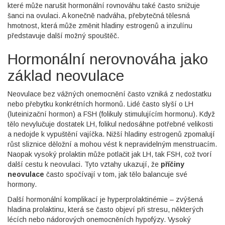
které může narušit hormonální rovnováhu
také často snižuje
šanci na ovulaci. A konečně
nadváha
,
přebytečná tělesná
hmotnost, která může změnit hladiny estrogenů a inzulínu
představuje další možný spouštěč.
Hormonální nerovnováha jako
základ neovulace
Neovulace bez vážných onemocnění často vzniká z nedostatku
nebo přebytku konkrétních hormonů. Lidé často slyší o LH
(luteinizační hormon) a FSH (folikuly stimulujícím hormonu). Když
tělo nevylučuje dostatek LH, folikul nedosáhne potřebné velikosti
a nedojde k vypuštění vajíčka. Nižší hladiny estrogenů zpomalují
růst sliznice děložní a mohou vést k nepravidelným menstruacím.
Naopak vysoký prolaktin může potlačit jak LH, tak FSH, což tvorí
další cestu k neovulaci. Tyto vztahy ukazují, že
příčiny
neovulace
často spočívají v tom, jak tělo balancuje své
hormony.
Další hormonální komplikací je hyperprolaktinémie – zvýšená
hladina prolaktinu, která se často objeví při stresu, některých
lécích nebo nádorových onemocněních hypofýzy. Vysoký