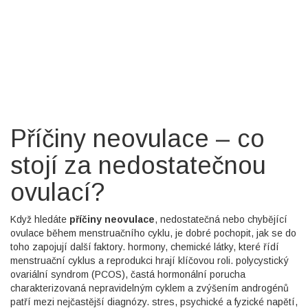
Příčiny neovulace – co
stojí za nedostatečnou
ovulací?
Když hledáte
příčiny neovulace
,
nedostatečná nebo chybějící
ovulace během menstruačního cyklu
, je dobré pochopit, jak se do
toho zapojují další faktory.
hormony
,
chemické látky, které řídí
menstruační cyklus a reprodukci
hrají klíčovou roli.
polycystický
ovariální syndrom (PCOS)
,
častá hormonální porucha
charakterizovaná nepravidelným cyklem a zvýšením androgénů
patří mezi nejčastější diagnózy.
stres
,
psychické a fyzické napětí,