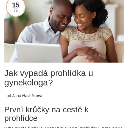
15
říj
Jak vypadá prohlídka u
gynekologa?
od
Jana Havlíčková
První krůčky na cestě k
prohlídce