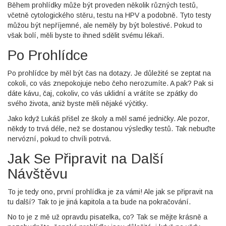
Během prohlídky může být proveden několik různých testů,
včetně cytologického stěru, testu na HPV a podobně. Tyto testy
můžou být nepříjemné, ale neměly by být bolestivé. Pokud to
však bolí, měli byste to ihned sdělit svému lékaři.
Po Prohlídce
Po prohlídce by měl být čas na dotazy. Je důležité se zeptat na
cokoli, co vás znepokojuje nebo čeho nerozumíte. A pak? Pak si
dáte kávu, čaj, cokoliv, co vás uklidní a vrátíte se zpátky do
svého života, aniž byste měli nějaké výčitky.
Jako když Lukáš přišel ze školy a měl samé jedničky. Ale pozor,
někdy to trvá déle, než se dostanou výsledky testů. Tak nebuďte
nervózní, pokud to chvíli potrvá.
Jak Se Připravit na Další
Návštěvu
To je tedy ono, první prohlídka je za vámi! Ale jak se připravit na
tu další? Tak to je jiná kapitola a ta bude na pokračování.
No to je z mě už opravdu pisatelka, co? Tak se mějte krásně a