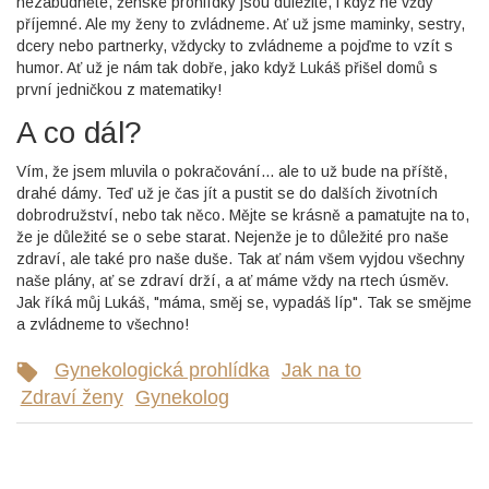
nezabudněte, ženské prohlídky jsou důležité, i když ne vždy
příjemné. Ale my ženy to zvládneme. Ať už jsme maminky, sestry,
dcery nebo partnerky, vždycky to zvládneme a pojďme to vzít s
humor. Ať už je nám tak dobře, jako když Lukáš přišel domů s
první jedničkou z matematiky!
A co dál?
Vím, že jsem mluvila o pokračování... ale to už bude na příště,
drahé dámy. Teď už je čas jít a pustit se do dalších životních
dobrodružství, nebo tak něco. Mějte se krásně a pamatujte na to,
že je důležité se o sebe starat. Nejenže je to důležité pro naše
zdraví, ale také pro naše duše. Tak ať nám všem vyjdou všechny
naše plány, ať se zdraví drží, a ať máme vždy na rtech úsměv.
Jak říká můj Lukáš, "máma, směj se, vypadáš líp". Tak se smějme
a zvládneme to všechno!
Gynekologická prohlídka
Jak na to
Zdraví ženy
Gynekolog