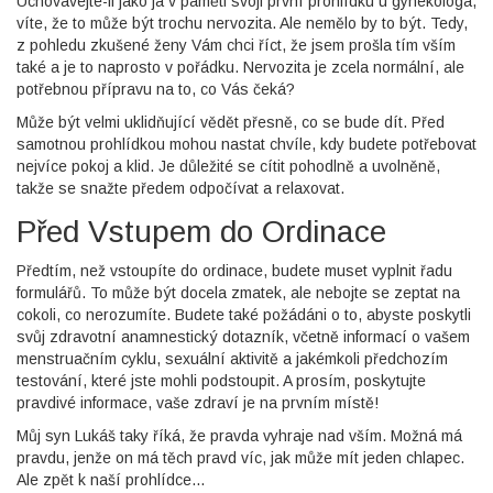
Uchovávejte-li jako já v paměti svoji první prohlídku u gynekologa,
víte, že to může být trochu nervozita. Ale nemělo by to být. Tedy,
z pohledu zkušené ženy Vám chci říct, že jsem prošla tím vším
také a je to naprosto v pořádku. Nervozita je zcela normální, ale
potřebnou přípravu na to, co Vás čeká?
Může být velmi uklidňující vědět přesně, co se bude dít. Před
samotnou prohlídkou mohou nastat chvíle, kdy budete potřebovat
nejvíce pokoj a klid. Je důležité se cítit pohodlně a uvolněně,
takže se snažte předem odpočívat a relaxovat.
Před Vstupem do Ordinace
Předtím, než vstoupíte do ordinace, budete muset vyplnit řadu
formulářů. To může být docela zmatek, ale nebojte se zeptat na
cokoli, co nerozumíte. Budete také požádáni o to, abyste poskytli
svůj zdravotní anamnestický dotazník, včetně informací o vašem
menstruačním cyklu, sexuální aktivitě a jakémkoli předchozím
testování, které jste mohli podstoupit. A prosím, poskytujte
pravdivé informace, vaše zdraví je na prvním místě!
Můj syn Lukáš taky říká, že pravda vyhraje nad vším. Možná má
pravdu, jenže on má těch pravd víc, jak může mít jeden chlapec.
Ale zpět k naší prohlídce...