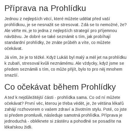
Příprava na Prohlídku
Jednou z nejlepších věcí, které můžete udělat před vaší
prohlídkou, je se nesnažit se stresovat. Zdá se to nemožné, že?
Ale věřte mi, je to jedna z nejlepších strategií pro příjemnou
návštěvu. Je dobré se také seznámit s tím, jak probíhají
standardní prohlídky, že znáte průběh a víte, co můžete
očekávat.
Já vím, že je to těžké. Když Lukáš byl malý a měl jet na prohlídku
k zubaři, stresoval kvůli neznámému. Ale vždycky, když jsme se
předem seznámili s tím, co může přijít, bylo to pro něj mnohem
snazší.
Co očekávat během Prohlídky
A teď k nejdůležitější části - prohlídka sama. Co od ní můžete
očekávat? První věc, kterou je třeba vědět, je, že většina lékařů
zahájí rozhovorem o vašem zdraví a životním stylu. Poté, co jste
si předem promluvili, následuje samotná prohlídka. Příprava je
jednoduchá - obléknete si zástěru a pohodlně se posadíte na
lékařskou židli.