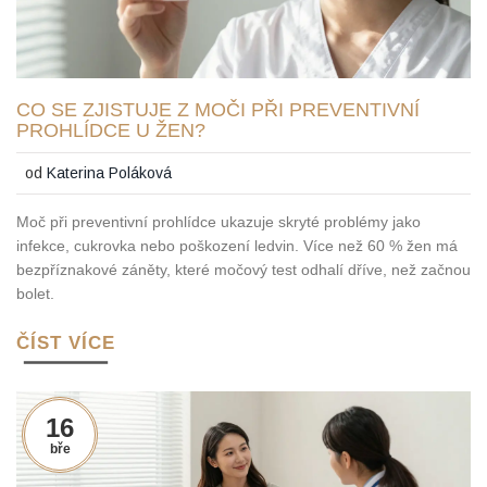
CO SE ZJISTUJE Z MOČI PŘI PREVENTIVNÍ
PROHLÍDCE U ŽEN?
od
Katerina Poláková
Moč při preventivní prohlídce ukazuje skryté problémy jako
infekce, cukrovka nebo poškození ledvin. Více než 60 % žen má
bezpříznakové záněty, které močový test odhalí dříve, než začnou
bolet.
ČÍST VÍCE
16
bře