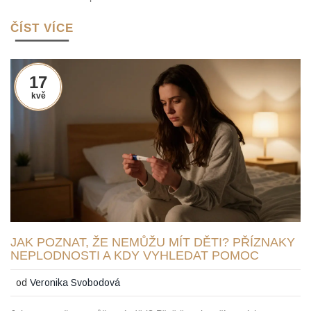
ČÍST VÍCE
17
kvě
JAK POZNAT, ŽE NEMŮŽU MÍT DĚTI? PŘÍZNAKY
NEPLODNOSTI A KDY VYHLEDAT POMOC
od
Veronika Svobodová