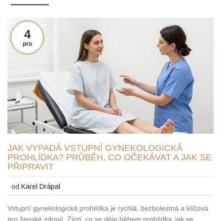
4
pro
JAK VYPADÁ VSTUPNÍ GYNEKOLOGICKÁ
PROHLÍDKA? PRŮBĚH, CO OČEKÁVAT A JAK SE
PŘIPRAVIT
od
Karel Drápal
Vstupní gynekologická prohlídka je rychlá, bezbolestná a klíčová
pro ženské zdraví. Zjisti, co se děje během prohlídky, jak se