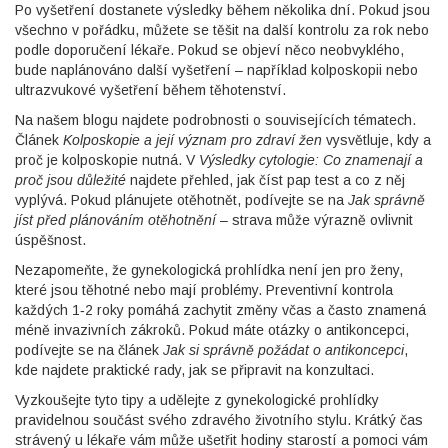
Po vyšetření dostanete výsledky během několika dní. Pokud jsou
všechno v pořádku, můžete se těšit na další kontrolu za rok nebo
podle doporučení lékaře. Pokud se objeví něco neobvyklého,
bude naplánováno další vyšetření – například kolposkopii nebo
ultrazvukové vyšetření během těhotenství.
Na našem blogu najdete podrobnosti o souvisejících tématech.
Článek
Kolposkopie a její význam pro zdraví žen
vysvětluje, kdy a
proč je kolposkopie nutná. V
Výsledky cytologie: Co znamenají a
proč jsou důležité
najdete přehled, jak číst pap test a co z něj
vyplývá. Pokud plánujete otěhotnět, podívejte se na
Jak správně
jíst před plánováním otěhotnění
– strava může výrazně ovlivnit
úspěšnost.
Nezapomeňte, že gynekologická prohlídka není jen pro ženy,
které jsou těhotné nebo mají problémy. Preventivní kontrola
každých 1‑2 roky pomáhá zachytit změny včas a často znamená
méně invazivních zákroků. Pokud máte otázky o antikoncepci,
podívejte se na článek
Jak si správně požádat o antikoncepci
,
kde najdete praktické rady, jak se připravit na konzultaci.
Vyzkoušejte tyto tipy a udělejte z gynekologické prohlídky
pravidelnou součást svého zdravého životního stylu. Krátký čas
strávený u lékaře vám může ušetřit hodiny starostí a pomoci vám