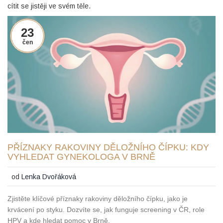
cítit se jistěji ve svém těle.
23
čen
PŘÍZNAKY RAKOVINY DĚLOŽNÍHO ČÍPKU: KDY
VYHLEDAT GYNEKOLOGA V BRNĚ
od
Lenka Dvořáková
Zjistěte klíčové příznaky rakoviny děložního čípku, jako je
krvácení po styku. Dozvíte se, jak funguje screening v ČR, role
HPV a kde hledat pomoc v Brně.