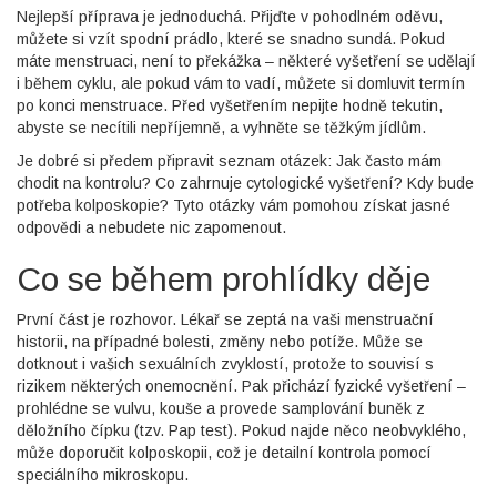
Nejlepší příprava je jednoduchá. Přijďte v pohodlném oděvu,
můžete si vzít spodní prádlo, které se snadno sundá. Pokud
máte menstruaci, není to překážka – některé vyšetření se udělají
i během cyklu, ale pokud vám to vadí, můžete si domluvit termín
po konci menstruace. Před vyšetřením nepijte hodně tekutin,
abyste se necítili nepříjemně, a vyhněte se těžkým jídlům.
Je dobré si předem připravit seznam otázek: Jak často mám
chodit na kontrolu? Co zahrnuje cytologické vyšetření? Kdy bude
potřeba kolposkopie? Tyto otázky vám pomohou získat jasné
odpovědi a nebudete nic zapomenout.
Co se během prohlídky děje
První část je rozhovor. Lékař se zeptá na vaši menstruační
historii, na případné bolesti, změny nebo potíže. Může se
dotknout i vašich sexuálních zvyklostí, protože to souvisí s
rizikem některých onemocnění. Pak přichází fyzické vyšetření –
prohlédne se vulvu, kouše a provede samplování buněk z
děložního čípku (tzv. Pap test). Pokud najde něco neobvyklého,
může doporučit kolposkopii, což je detailní kontrola pomocí
speciálního mikroskopu.