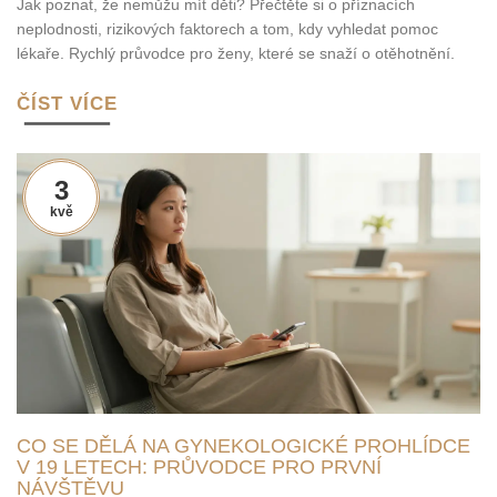
Jak poznat, že nemůžu mít děti? Přečtěte si o příznacích
neplodnosti, rizikových faktorech a tom, kdy vyhledat pomoc
lékaře. Rychlý průvodce pro ženy, které se snaží o otěhotnění.
ČÍST VÍCE
3
kvě
CO SE DĚLÁ NA GYNEKOLOGICKÉ PROHLÍDCE
V 19 LETECH: PRŮVODCE PRO PRVNÍ
NÁVŠTĚVU