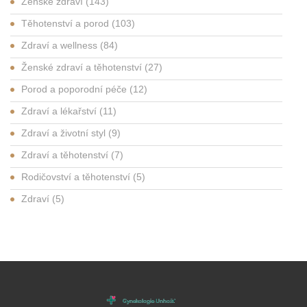
Ženské zdraví
(143)
Těhotenství a porod
(103)
Zdraví a wellness
(84)
Ženské zdraví a těhotenství
(27)
Porod a poporodní péče
(12)
Zdraví a lékařství
(11)
Zdraví a životní styl
(9)
Zdraví a těhotenství
(7)
Rodičovství a těhotenství
(5)
Zdraví
(5)