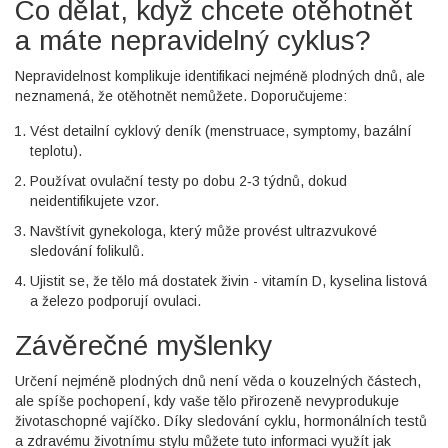
Co dělat, když chcete otěhotnět
a máte nepravidelný cyklus?
Nepravidelnost komplikuje identifikaci nejméně plodných dnů, ale
neznamená, že otěhotnět nemůžete. Doporučujeme:
Vést detailní cyklový deník (menstruace, symptomy, bazální
teplotu).
Používat ovulační testy po dobu 2‑3 týdnů, dokud
neidentifikujete vzor.
Navštívit gynekologa, který může provést ultrazvukové
sledování folikulů.
Ujistit se, že tělo má dostatek živin - vitamín D, kyselina listová
a železo podporují ovulaci.
Závěrečné myšlenky
Určení nejméně plodných dnů není věda o kouzelných částech,
ale spíše pochopení, kdy vaše tělo přirozeně nevyprodukuje
životaschopné vajíčko. Díky sledování cyklu, hormonálních testů
a zdravému životnímu stylu můžete tuto informaci využít jak