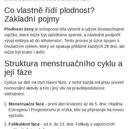
Co vlastně řídí plodnost?
Základní pojmy
Plodnost ženy
je schopnost těla vytvořit a udržet životaschopné
vajíčko, které může být oplodněno spermii, a následně podpořit
vývoj embrya až do těhotenství.
Tento proces je úzce spojen s
Ovulačním cyklem
, který se opakuje přibližně každých 28 dnů, ale
může být kratší i delší.
Struktura menstruačního cyklu a
její fáze
Cyklus se dělí na čtyři hlavní fáze, z nichž každá má jinou úroveň
hormonální aktivity a tím i jiný vliv na pravděpodobnost
otěhotnění.
Menstruační fáze
- první den krvácení až do 5. dne. Hladina
Estrogenu
i
Progesteronu
je nízká, tělo se připravuje na novou
epizodu.
Folikulární fáze
- od 6. do 13. dne. Folikuly v vaječnících