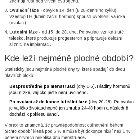
začínají růst pod vlivem estrogenu.
Ovulační fáze
- obvykle 14. den (u 28‑denního cyklu).
Vzestup
LH (luteinizační hormon)
spouští uvolnění vajíčka
(ovulaci).
Luteální fáze
- od 15. do 28. dne. Po ovulaci vzniká žluté
tělesko, které produkuje progesteron a připravuje děložní
sliznici na implantaci.
Kde leží nejméně plodné období?
Statisticky jsou nejméně plodné dny ty, které spadají do dvou
hlavních bloků:
Bezprostředně po menstruaci
(dny 1‑5). Hladiny hormonů
jsou nízké, vajíčko ještě není uvolněno.
Po ovulaci až do konce luteální fáze
(dny 20‑28). Po ovulaci
je vajíčko životaschopné jen zhruba 24‑48 hodin a následně
dochází k poklesu šancí.
V praxi to znamená, že pravděpodobnost otěhotnění během
těchto období klesá pod 5 % a může být dokonce nižší než 1 %
během prvních několika dnů menstruace.