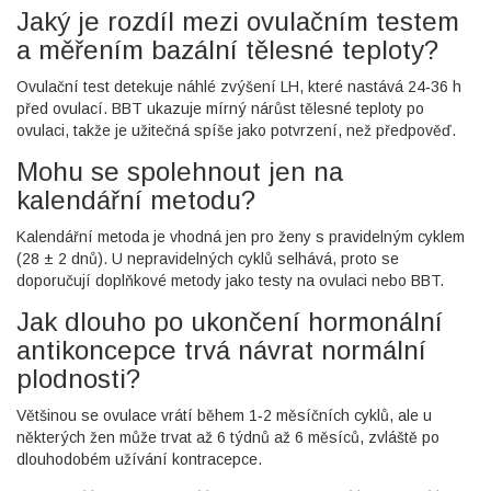
Jaký je rozdíl mezi ovulačním testem
a měřením bazální tělesné teploty?
Ovulační test detekuje náhlé zvýšení LH, které nastává 24‑36 h
před ovulací. BBT ukazuje mírný nárůst tělesné teploty po
ovulaci, takže je užitečná spíše jako potvrzení, než předpověď.
Mohu se spolehnout jen na
kalendářní metodu?
Kalendářní metoda je vhodná jen pro ženy s pravidelným cyklem
(28 ± 2 dnů). U nepravidelných cyklů selhává, proto se
doporučují doplňkové metody jako testy na ovulaci nebo BBT.
Jak dlouho po ukončení hormonální
antikoncepce trvá návrat normální
plodnosti?
Většinou se ovulace vrátí během 1‑2 měsíčních cyklů, ale u
některých žen může trvat až 6 týdnů až 6 měsíců, zvláště po
dlouhodobém užívání kontracepce.