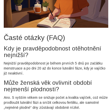
Časté otázky (FAQ)
Kdy je pravděpodobnost otěhotnění
nejnižší?
Nejnižší pravděpodobnost je během prvních 5 dnů po začátku
menstruace a po dni 20 až do konce luteální fáze, kdy je vajíčko
již neaktivní.
Může ženská věk ovlivnit období
nejmenší plodnosti?
Ano. S vyšším věkem se snižuje počet a kvalita vajíček, což může
prodloužit luteální fázi a snížit celkovou fertilitu, ale samotné
„nejméně plodné“ dny zůstávají obdobně nízké.