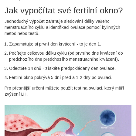
Jak vypočítat své fertilní okno?
Jednoduchý výpočet zahrnuje sledování délky vašeho
menstruačního cyklu
a identifikaci ovulace pomocí bylinných
metod nebo testů.
Zapamatujte si první den krvácení - to je den 1.
Počítejte celkovou délku cyklu (od prvního dne krvácení do
předchozího dne předchozího menstruačního krvácení).
Odečtěte 14 dnů - získáte předpokládaný den ovulace.
Fertilní okno pokrývá 5 dní před a 1‑2 dny po ovulaci.
Pro přesnější určení můžete použít
test na ovulaci
, který měří
zvýšení LH.