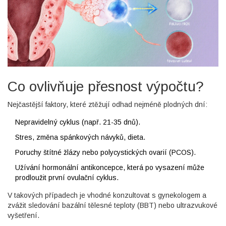
Co ovlivňuje přesnost výpočtu?
Nejčastější faktory, které ztěžují odhad nejméně plodných dní:
Nepravidelný cyklus (např. 21-35 dnů).
Stres, změna spánkových návyků, dieta.
Poruchy štítné žlázy nebo polycystických ovarií (PCOS).
Užívání hormonální antikoncepce, která po vysazení může
prodloužit první ovulační cyklus.
V takových případech je vhodné konzultovat s gynekologem a
zvážit sledování bazální tělesné teploty (BBT) nebo ultrazvukové
vyšetření.