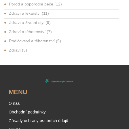
Porod a poporodní péče
(12)
Zdraví a lékařství
(11)
Zdraví a životní styl
(9)
Zdraví a těhotenství
(7)
Rodičovství a těhotenství
(5)
Zdraví
(5)
MENU
O nás
Obchodní podmínky
Zásady ochrany osobních údajů