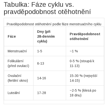
Tabulka: Fáze cyklu vs.
pravděpodobnost otěhotnění
Pravděpodobnost otěhotnění podle fáze menstruačního cyklu
Dny (při
Pravděpodobnost
Fáze
28‑denním
otěhotnění
cyklu)
Menstruační
1‑5
~1 %
Folikulární
0‑5 % (stoupá k
6‑13
(před ovulací)
11‑13)
Ovulační
15‑30 % (nejvyšší
14‑16
(fertilní okno)
14‑15)
~2‑5 % (klesá po
Luteální
17‑28
18 dnu)