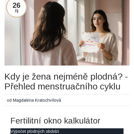
26
říj
Kdy je žena nejméně plodná? -
Přehled menstruačního cyklu
od
Magdaléna Kratochvílová
Fertilitní okno kalkulátor
Výpočet plodných období