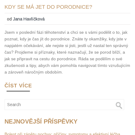
KDY SE MÁ JET DO PORODNICE?
od
Jana Havlíčková
Jsem v poslední fázi těhotenství a chci se s vámi podělit o to, jak
poznat, kdy je čas jít do porodnice. Znáte ty okamžiky, kdy jste v
napjatém očekávání, ale nejste si jisti, jestli už nastal ten správný
čas? Projdeme si příznaky, které naznačují, že se porod blíží, a
jak se připravit na cestu do porodnice. Ráda se podělím o své
zkušenosti a tipy, abych vám pomohla navigovat tímto vzrušujícím
a zároveň náročným obdobím.
ČÍST VÍCE
NEJNOVĚJŠÍ PŘÍSPĚVKY
Bolest při zánětu pochvy: příčiny, symptomy a efektivní léčba