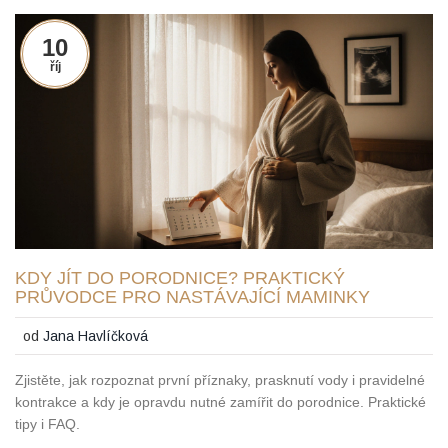
10
říj
KDY JÍT DO PORODNICE? PRAKTICKÝ
PRŮVODCE PRO NASTÁVAJÍCÍ MAMINKY
od
Jana Havlíčková
Zjistěte, jak rozpoznat první příznaky, prasknutí vody i pravidelné
kontrakce a kdy je opravdu nutné zamířit do porodnice. Praktické
tipy i FAQ.