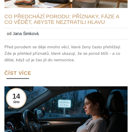
CO PŘEDCHÁZÍ PORODU: PŘÍZNAKY, FÁZE A
CO VĚDĚT, ABYSTE NEZTRATILI HLAVU
od
Jana Šimková
Před porodem se děje mnoho věcí, které ženy často přehlížejí.
Zde je přehled příznaků, které ukazují, že se porod blíží - a co
dělat, když už je čas jít do nemocnice.
ČÍST VÍCE
14
úno