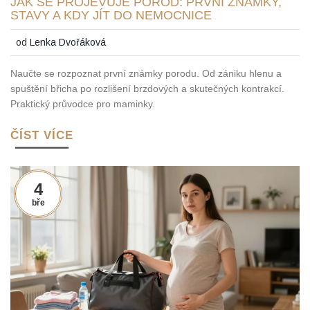
JAK SE PROJEVUJE POROD: PRVNÍ ZNÁMKY,
STAVY A KDY JÍT DO NEMOCNICE
od
Lenka Dvořáková
Naučte se rozpoznat první známky porodu. Od zániku hlenu a
spuštění břicha po rozlišení brzdových a skutečných kontrakcí.
Praktický průvodce pro maminky.
ČÍST VÍCE
4
bře