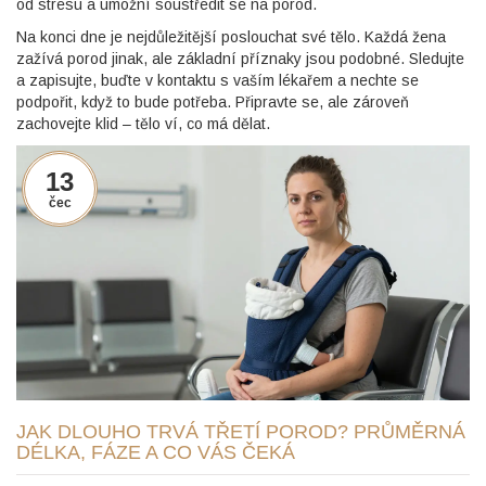
od stresu a umožní soustředit se na porod.
Na konci dne je nejdůležitější poslouchat své tělo. Každá žena
zažívá porod jinak, ale základní příznaky jsou podobné. Sledujte
a zapisujte, buďte v kontaktu s vaším lékařem a nechte se
podpořit, když to bude potřeba. Připravte se, ale zároveň
zachovejte klid – tělo ví, co má dělat.
13
čec
JAK DLOUHO TRVÁ TŘETÍ POROD? PRŮMĚRNÁ
DÉLKA, FÁZE A CO VÁS ČEKÁ