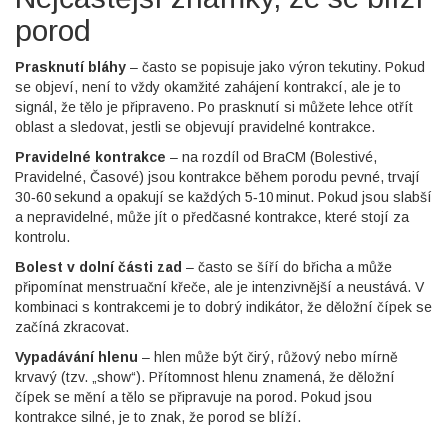
porod
Prasknutí bláhy
– často se popisuje jako výron tekutiny. Pokud
se objeví, není to vždy okamžité zahájení kontrakcí, ale je to
signál, že tělo je připraveno. Po prasknutí si můžete lehce otřít
oblast a sledovat, jestli se objevují pravidelné kontrakce.
Pravidelné kontrakce
– na rozdíl od BraCM (Bolestivé,
Pravidelné, Časové) jsou kontrakce během porodu pevné, trvají
30‑60 sekund a opakují se každých 5‑10 minut. Pokud jsou slabší
a nepravidelné, může jít o předčasné kontrakce, které stojí za
kontrolu.
Bolest v dolní části zad
– často se šíří do břicha a může
připomínat menstruační křeče, ale je intenzivnější a neustává. V
kombinaci s kontrakcemi je to dobrý indikátor, že děložní čípek se
začíná zkracovat.
Vypadávání hlenu
– hlen může být čirý, růžový nebo mírně
krvavý (tzv. „show“). Přítomnost hlenu znamená, že děložní
čípek se mění a tělo se připravuje na porod. Pokud jsou
kontrakce silné, je to znak, že porod se blíží.