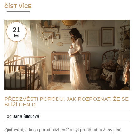
ČÍST VÍCE
21
led
PŘEDZVĚSTI PORODU: JAK ROZPOZNAT, ŽE SE
BLÍŽÍ DEN D
od
Jana Šimková
Zjišťování, zda se porod blíží, může být pro těhotné ženy plné