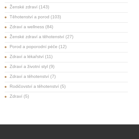
Ženské zdraví
(143)
Těhotenství a porod
(103)
Zdraví a wellness
(84)
Ženské zdraví a těhotenství
(27)
Porod a poporodní péče
(12)
Zdraví a lékařství
(11)
Zdraví a životní styl
(9)
Zdraví a těhotenství
(7)
Rodičovství a těhotenství
(5)
Zdraví
(5)