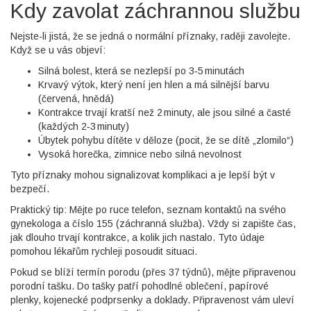
Kdy zavolat záchrannou službu
Nejste-li jistá, že se jedná o normální příznaky, raději zavolejte.
Když se u vás objeví:
Silná bolest, která se nezlepší po 3‑5 minutách
Krvavý výtok, který není jen hlen a má silnější barvu
(červená, hnědá)
Kontrakce trvají kratší než 2 minuty, ale jsou silné a časté
(každých 2‑3 minuty)
Úbytek pohybu dítěte v děloze (pocit, že se dítě „zlomilo“)
Vysoká horečka, zimnice nebo silná nevolnost
Tyto příznaky mohou signalizovat komplikaci a je lepší být v
bezpečí.
Praktický tip: Mějte po ruce telefon, seznam kontaktů na svého
gynekologa a číslo 155 (záchranná služba). Vždy si zapište čas,
jak dlouho trvají kontrakce, a kolik jich nastalo. Tyto údaje
pomohou lékařům rychleji posoudit situaci.
Pokud se blíží termín porodu (přes 37 týdnů), mějte připravenou
porodní tašku. Do tašky patří pohodlné oblečení, papírové
plenky, kojenecké podprsenky a doklady. Připravenost vám uleví