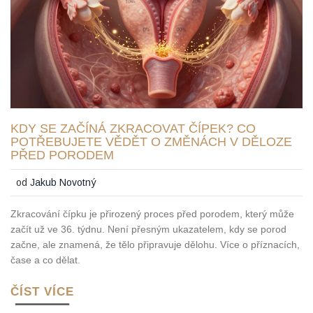
KDY SE ZAČÍNÁ ZKRACOVAT ČÍPEK? CO
POTŘEBUJETE VĚDĚT O ZMĚNÁCH V DĚLOZE
PŘED PORODEM
od
Jakub Novotný
Zkracování čípku je přirozený proces před porodem, který může
začít už ve 36. týdnu. Není přesným ukazatelem, kdy se porod
začne, ale znamená, že tělo připravuje dělohu. Více o příznacích,
čase a co dělat.
ČÍST VÍCE