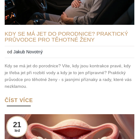
KDY SE MÁ JET DO PORODNICE? PRAKTICKÝ
PRŮVODCE PRO TĚHOTNÉ ŽENY
od
Jakub Novotný
Kdy se má jet do porodnice? Víte, kdy jsou kontrakce pravé, kdy
je třeba jet při rozbití vody a kdy je to jen přípravné? Praktický
průvodce pro těhotné ženy - s jasnými příznaky a rady, které vás
nezklamou.
ČÍST VÍCE
21
led