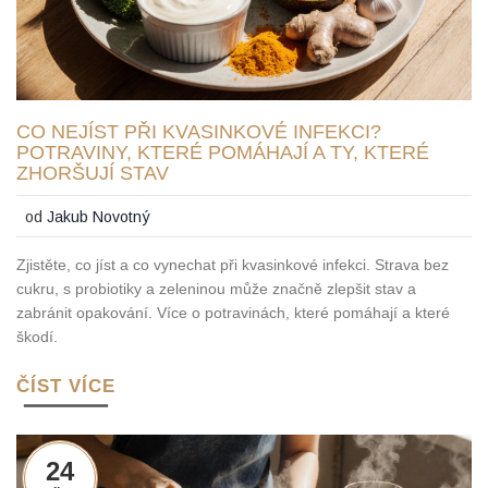
CO NEJÍST PŘI KVASINKOVÉ INFEKCI?
POTRAVINY, KTERÉ POMÁHAJÍ A TY, KTERÉ
ZHORŠUJÍ STAV
od
Jakub Novotný
Zjistěte, co jíst a co vynechat při kvasinkové infekci. Strava bez
cukru, s probiotiky a zeleninou může značně zlepšit stav a
zabránit opakování. Více o potravinách, které pomáhají a které
škodí.
ČÍST VÍCE
24