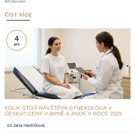
těhotenství.
ČÍST VÍCE
4
pro
KOLIK STOJÍ NÁVŠTĚVA GYNEKOLOGA V
ČESKU? CENY V BRNĚ A JINDE V ROCE 2025
od
Jana Havlíčková