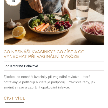
lis
CO NESNÁŠÍ KVASINKY? CO JÍST A CO
VYNECHAT PŘI VAGINÁLNÍ MYKÓZE
od
Katerina Poláková
Zjistěte, co nesnáší kvasinky při vaginální mykóze - které
potraviny je potlačují a které je podporují. Praktické rady, jak
změnit stravu a zabránit opakování infekce.
ČÍST VÍCE