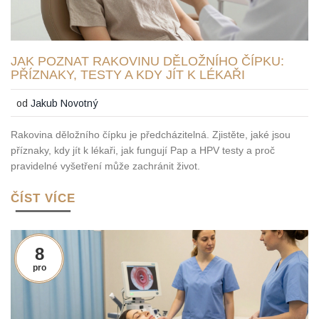
JAK POZNAT RAKOVINU DĚLOŽNÍHO ČÍPKU:
PŘÍZNAKY, TESTY A KDY JÍT K LÉKAŘI
od
Jakub Novotný
Rakovina děložního čípku je předcházitelná. Zjistěte, jaké jsou
příznaky, kdy jít k lékaři, jak fungují Pap a HPV testy a proč
pravidelné vyšetření může zachránit život.
ČÍST VÍCE
8
pro