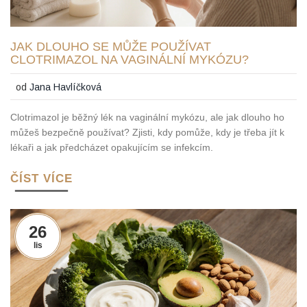
JAK DLOUHO SE MŮŽE POUŽÍVAT
CLOTRIMAZOL NA VAGINÁLNÍ MYKÓZU?
od
Jana Havlíčková
Clotrimazol je běžný lék na vaginální mykózu, ale jak dlouho ho
můžeš bezpečně používat? Zjisti, kdy pomůže, kdy je třeba jít k
lékaři a jak předcházet opakujícím se infekcím.
ČÍST VÍCE
26
lis