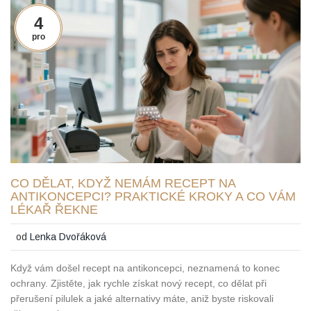
4
pro
CO DĚLAT, KDYŽ NEMÁM RECEPT NA
ANTIKONCEPCI? PRAKTICKÉ KROKY A CO VÁM
LÉKAŘ ŘEKNE
od
Lenka Dvořáková
Když vám došel recept na antikoncepci, neznamená to konec
ochrany. Zjistěte, jak rychle získat nový recept, co dělat při
přerušení pilulek a jaké alternativy máte, aniž byste riskovali