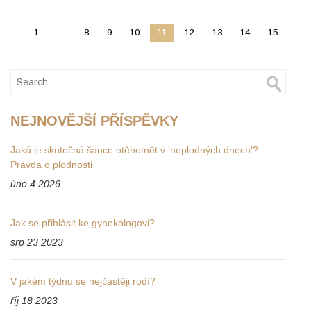
1
…
8
9
10
11
12
13
14
15
NEJNOVĚJŠÍ PŘÍSPĚVKY
Jaká je skutečná šance otěhotnět v 'neplodných dnech'?
Pravda o plodnosti
úno 4 2026
Jak se přihlásit ke gynekologovi?
srp 23 2023
V jakém týdnu se nejčastěji rodí?
říj 18 2023